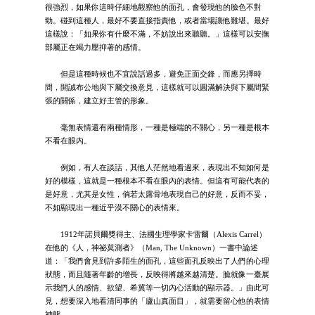
很強烈，如果你這時仔細地觀察他的面孔，會發現他的臉色不對
勁。碰到這種人，最好不要直接指責他，或者當場讓他難堪。最好
這樣說：「如果你有什麼不滿，不妨說出來聽聽。」這樣可以安撫
部屬正在竭力壓抑著的感情。
但是這種時候也不宜說話過多，避免正面交鋒，而應另擇時
間，開誠布公地與下屬交換意見，這樣就可以圓滿解決與下屬間緊
張的關係，建立好主管的形象。
毫無表情還有兩種情形，一種是極端的不關心，另一種是根本
不看在眼內。
例如，有人在談話，其他人茫然地看過來，表現出不知如何是
好的模樣，這就是一種根本不看在眼內的表情。但這有可能代表的
是好意，尤其是女性，倘若太露骨地表現自己的好意，反而不妥，
不如顯現出一種近乎漠不關心的表情來。
1912年諾貝爾獎得主、法國生理學家卡雷爾（Alexis Carrel）
在他的《人，神祕莫測者》（Man, The Unknown）一書中論述
道：「我們會見到許多陌生的面孔，這些面孔反映出了人們的心理
狀態，而且隨著年齡的增長，反映得將越來越清楚。臉就像一臺展
示我們人的感情、欲望、希冀等一切內心活動的顯示器。」由此可
見，想要深入地看清同事的「廬山真面目」，就需要留心他的表情
神態。