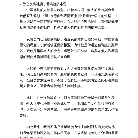
2.留心表情神態，看清他的本質
中國傳統的人相學以臉型、相貌等占測一個人的性格與命運，
雖然有失偏頗，但如果憑面部表情來推測和判斷一個人的性格，大
致上還是有一定程度的準確性。在人類的心理活動中，表情是最能
反映情緒的表面動作，也是透視人們內心世界的祕密武器。
表情是內心活動的寫照。透過表象窺探心靈的律動，掌握情緒
變化的尺度，了解感情互動的根源，表情就是傳遞這種資訊的顯示
器。觀色是指觀察人的臉色，獲悉對方的情緒。這與老獵人靠看雲
彩的變化推斷陰晴雨雪是相同道理。
人類的心理活動非常微妙，但這種微妙常會從表情裡流露出
來。倘若遇到高興的事情，臉頰的肌肉會鬆弛，一旦遇到悲哀的狀
況，也自然會淚流滿面。不過，也有些人不願意將這些內心活動讓
別人看出來，單看表情就會讓人判斷失誤。
比如，在一次洽談會上，對方笑嘻嘻地完全是一副滿意的表
情，使人很安心地覺得交涉成功了，「我明白了，你說得很有道
理，這次我一定考慮考慮。」可是最後的結果卻是以未達成合作而
告終。
由此看來，我們不能只簡單地從表情上判斷對方的真實情感。
如果你想更加深入地了解你的同事，在以表情突破對方心理時還要