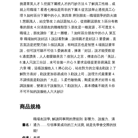
挑選菁英人才 5.挖掘下屬裡人才的巧妙方法 6.了解員工性格，成
就上司職場 7.看透七種似是而非的下屬 8.從言談舉止透視員工心
理 9.如何區分下屬中的小人 第四章 辨別朋友—職場競爭的防火牆
1.慧眼識人，結交摯友 2.由話題知人心，從措辭認朋友 3.區分有教
養的朋友 4.分清朋友的幾種類型 5.朋友是一種資源，不可透支 6.
職場上，朋友讓你「更上一層樓」 7.如何區分朋友中的小人 第五
章 職場如何說好話 1.說話看對象，說得圓才是好話 2.要委婉，直
言直語是把雙刃劍 3.假話真說，有時謊言也是智慧 4.場面話要常
說，但可說可聽不可信 5.委婉表達，揀著「好話」說才能受歡迎
6.適度讚美，人人都愛聽美言 7.借別人之言，傳達自己的「美話」
8.逢人只說三分話，未可全拋一片心 9.要求這樣提更容易滿足 第
六章 嘴，這樣說服他人 1.將心比心，站在對方的立場去勸說 2.了
解對方喜好，勸說更加容易成功 3.勸說上司，說理方式最重要 4.
不講情面是勸說的「大忌」 5.柔竹敵勁風，剛柔並濟才好用 6.低
調說服術，變著法子說服別人 7.勸說別人，基本禮儀不能丟 8.你
不可不知的說服他人六大妙計
商品規格
職場友誼學, 解讀同事間的潛規則: 影響力、說服力、溝
書名 /
通力……引領事業成功的三大法寶, 就是先學會交際的技
能!
作者 /
秦搏