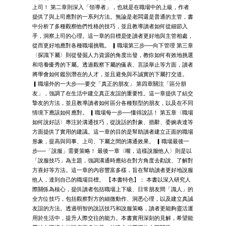
上司！ 第二章則深入「領導者」，也就是在職場中的上級，作者
提供了與上司應對的一系列方法。無論是老闆還是普通的主管，書
中分析了多種觀察他們性格的技巧，並且教導讀者如何從細節入
手，洞察上司的心理。這一章的目標是使讀者更好地與主管相處，
從而更好地應對各種職場挑戰。 ▎職場第三步──向下管理 第三章
〈探識下屬〉則從發掘人力資源的角度出發，教你如何有效地挑選
和培養優秀的下屬。透過觀察下屬的儀表、言談舉止等方面，讀者
將學會如何鑑別潛在的人才，並且避免與不誠實的下屬打交道。
▎職場外的一大步──要交「真正的朋友」 第四章關注「區分朋
友」，強調了在生活中建立真正友誼的重要性。這一章提供了結交
摯友的方法，並且教導讀者如何區分各種類型的朋友，以及在不同
情境下應該如何應對。 ▎職場每一步──懂得說話！ 第五章〈職場
如何說好話〉專注於溝通技巧，從說話的對象、措辭、委婉表達等
方面提供了實用的建議。這一章的目的是幫助讀者建立正面的職場
形象，提高與同事、上司、下屬之間的溝通效果。 ▎職場最後一
步──「說服」需要策略！ 最後一章〈嘴，這樣說服他人〉則是以
「說服技巧」為主題，強調溝通時應站在對方角度去勸說、了解對
方喜好等方法。這一章的內容豐富多樣，旨在幫助讀者更好地說服
他人，達到自己的職場目標。 【本書特色】： 本書以深入研究人
際關係為核心，提供讀者包括職場上下級、日常朋友間「識人」的
全方位技巧，包括觀察對方的細微動作、洞悉心理，以及建立真誠
友誼的方法。透過明智的說話技巧和說服策略，讀者更能夠靈活運
用於生活中，提升人際交往的能力。本書實用深刻的見解，希望能