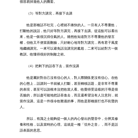
很容易掉進他人的圈套。
（3）等對方講完，再接下去講
他是那種話不吐完，心裡就不痛快的人。一旦有人不尊重他，
打斷他的說話，他只好等對方講完，再接下去講。從這點可以看出
來，他是一個很沉得住氣的人。雖然他知道對方不尊重他的發言
權，但他又不便當面翻臉，只好耐心地等對方講完，再有君子風度
地繼續講完。一來可以避免話沒講完的尷尬，二來可以給對方一個
教訓。他懂得很好的制敵之術。
（4）把剩下的話吞下去，當作沒講
他是屬於對自己沒有信心的人，對人際關係更沒有信心。在他
的心態上，話講到一半就被人打斷，甚至轉移話題，是非常不尊重
的表現，甚至可以說根本沒把他當人看。他覺得受這樣的汙辱是很
丟臉的，所以盡可能地把話吞進去，而且還希望沒有人注意到，就
當作沒講。這是一件很令他難過的事，而他是那種捱打也不吭聲的
人。
所以，有識之士能夠從一個人的內心發出的聲音中，分辨其修
養和性格，以及當時的心理。這就是一種「弦外之音」，而不是話
語表面的意思。