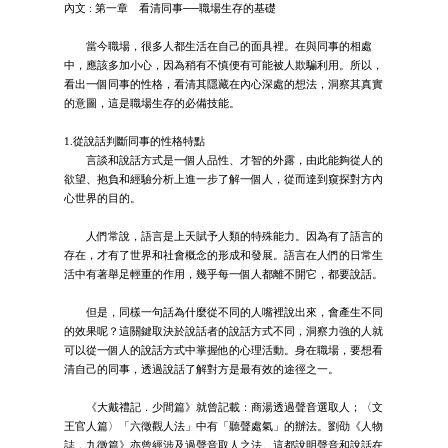
內文 : 第一章 看清同事──職場生存的基礎
當今職場，很多人都生活在自己的面具裡。在與同事的相處
中，應該多加小心，因為稍有不慎便有可能被人欺騙利用。所以，
看出一個同事的性格，看清其隱藏在內心深處的想法，洞察其真實
的意圖，這是職場生存的必備技能。
1.從說話判斷同事的性格特點
言談和說話方式是一個人品性、才智的外露，由此能夠從人的
欲望、抱負和經驗分析上進一步了解一個人，從而達到窺探對方內
心世界的目的。
人們常說，語言是上天賦予人類的特殊能力。因為有了語言的
存在，才有了世界和社會概念的形成和發展。語言在人們的日常生
活中有著舉足輕重的作用，幾乎每一個人都離不開它，都要說話。
但是，同樣一句話為什麼從不同的人嘴裡說出來，會產生不同
的效果呢？這關鍵取決於說話者的說話方式不同，洞察力強的人就
可以從一個人的說話方式中掌握他的心理活動。身在職場，要想看
清自己的同事，透過說話了解對方是最有效的途徑之一。
《大戴禮記．少間篇》就曾記載：商湯透過聲音選取人；〈文
王官人篇〉「六徵觀人法」中有「聽聲處氣」的辦法。劉劭《人物
誌．九徵篇》亦曾經涉及過聲音取人之法。這都說明聲音和說話在