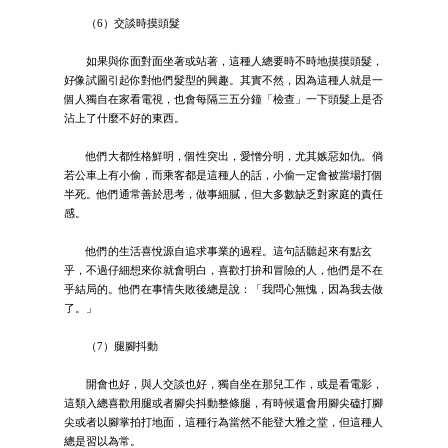
（6）交談時摸頭髮
如果與你面對面坐著或站著，這種人總要時不時地摸摸頭髮，
好像試圖引起你對他們髮型的興趣。其實不然，因為這種人就是一
個人獨自在家看電視，也會每隔三五分鐘「檢查」一下頭髮上是否
沾上了什麼不好的東西。
他們大都性格鮮明，個性突出，愛憎分明，尤其嫉惡如仇。倘
若公車上有小偷，而乘客都是這種人的話，小偷一定會被當場打個
半死。他們通常善於思考，做事細膩，但大多數缺乏對家庭的責任
感。
他們的生活喜悅源自追求事業的過程。這句話聽起來有點玄
乎，不過仔細想來你就會明白，喜歡打拚和冒險的人，他們是不在
乎結局的。他們在事情失敗後總是說：「我問心無愧，因為我去做
了。」
（7）腿腳抖動
開會也好，與人交談也好，獨自坐在那兒工作，或是看電影，
這類入總喜歡用腿或者腳尖抖動整條腿，有時候還會用腳尖磕打腳
尖或者以腳掌拍打地面，這種行為當然不能登大雅之堂，但這種人
總是習以為常。