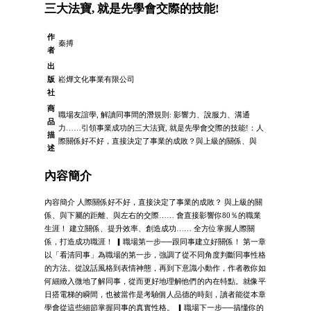
三大法寶, 就是先學會交際的技能!
作
秦搏
者
出
版
崧燁文化事業有限公司
社
商
職場友誼學, 解讀同事間的潛規則: 影響力、說服力、溝通
品
力……引領事業成功的三大法寶, 就是先學會交際的技能!：人
描
際關係好不好，直接決定了事業的成敗？與上級的關係、與
述
內容簡介
內容簡介 人際關係好不好，直接決定了事業的成敗？ 與上級的關
係、與下屬的距離、與左右的交際…… 會直接影響你80％的職業
生涯！ 建立關係、提升效率、創造成功…… 全方位掌握人際關
係，打造成功職涯！ ▎職場第一步──跟同事建立好關係！ 第一章
以「看清同事」為職場的第一步，強調了從不同角度判斷同事性格
的方法。從說話風格到表情神態，再到下意識小動作，作者教你如
何細緻入微地了解同事，從而更好地理解他們的內在特點。就像平
日搭電梯的瞬間，也被當作是考驗個人品德的時刻，讀者能從本章
學會從這些細節掌握同事的真實性格。 ▎職場下一步──搞懂你的