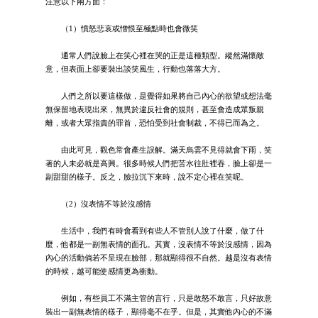
注意以下兩方面：
（1）憤怒悲哀或憎恨至極點時也會微笑
通常人們說臉上在笑心裡在哭的正是這種類型。縱然滿懷敵
意，但表面上卻要裝出談笑風生，行動也落落大方。
人們之所以要這樣做，是覺得如果將自己內心的欲望或想法毫
無保留地表現出來，無異於違反社會的規則，甚至會造成眾叛親
離，或者大眾指責的罪首，恐怕受到社會制裁，不得已而為之。
由此可見，觀色常會產生誤解。滿天烏雲不見得就會下雨，笑
著的人未必就是高興。很多時候人們把苦水往肚裡吞，臉上卻是一
副甜甜的樣子。反之，臉拉沉下來時，說不定心裡在笑呢。
（2）沒表情不等於沒感情
生活中，我們有時會看到有些人不管別人說了什麼，做了什
麼，他都是一副無表情的面孔。其實，沒表情不等於沒感情，因為
內心的活動倘若不呈現在臉部，那就顯得很不自然。越是沒有表情
的時候，越可能使感情更為衝動。
例如，有些員工不滿主管的言行，只是敢怒不敢言，只好故意
裝出一副無表情的樣子，顯得毫不在乎。但是，其實他內心的不滿