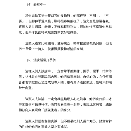
（4）表裡不一
當你遞給某男士菸或其他食物時，他嘴裡說「不用」、「不
要」，但卻伸手過來接，顯得很客氣的樣子，這完全是假裝客氣。
這種人處世圓滑、老練，不輕易得罪別人，哪怕他恨不得讓你早點
死，但與你見面時依然會對你友好地微笑。
這類人通常比較聰明，愛好廣泛，時常把愛情視為兒戲，但他
們一旦愛上一個人，就很難擺脫掉感情的束縛。
（5）邊說話邊打手勢
這種人與人談話時，一定會帶手部動作，攤手、擺手、拍掌等
等，彷彿是在強調說話內容。他們做事果斷、自信心強，在任何場
合都習慣把自己塑造成領導人物，很有男子漢的氣派，性格大都屬
於外向型。
這類人去演講，一定會極盡煽動人心之能事，他們良好的口才
時常讓你不信也得信。他們與異性在一起時，表現尤其興奮，總是
極欲向人表現出「護花使者」的身分。
這類人對朋友相當真誠，但不輕易把別人當作知己。踏實肯幹
的性格使他們的事業大都小有成就。