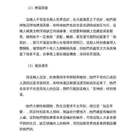
（2）擠眉弄眼
這種人不管是在兩人世界也好，在大庭廣眾之下也好，他們都
肆無忌憚地擠眉弄眼，有時候他們也並非是在調情或相互勾引。這
種人確實太輕浮或缺乏內涵修養，在戀愛和婚姻上也總是喜新厭
舊。雖然他不一定會跟「原配」離婚，甚至還可能對結髮妻子「相
當好」，那只不過是自尊心在發揮作用而已。這類人特別會處理人
際關係，儘管他們十有八九都略顯高傲，但他們的處世大方為其掩
蓋了很多不是。在事業上善於捕捉機會，深得長官賞識。
（3）邊說邊笑
與這種人交談，你會覺得非常輕鬆和愉快，他們不管自己或別
人講的話是否值得笑，有時候連話都還沒講完他就笑起來了。他們
也並非不在意與別人的交談，我們只能說這種人「笑神經」特別發
達。
他們大都性格開朗，對生活要求不太苛刻，很注意「知足常
樂」，而且特別富有人情味，無論在什麼地方，他們總是有極好的
人緣。這對他們開拓事業本來是極好的條件，可惜這類人大多喜愛
平靜的生活，缺乏積極向上的精神，否則這個世界很多東西都該屬
於他們的。