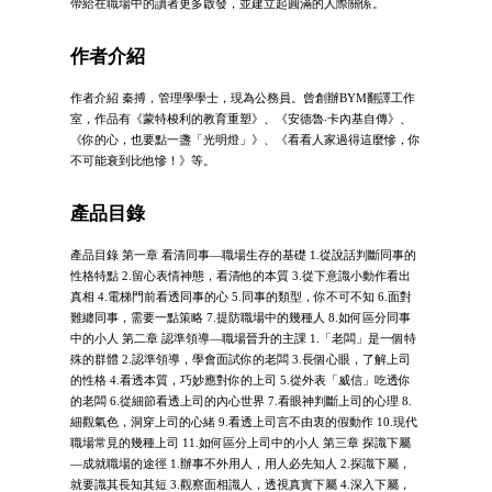
帶給在職場中的讀者更多啟發，並建立起圓滿的人際關係。
作者介紹
作者介紹 秦搏，管理學學士，現為公務員。曾創辦BYM翻譯工作
室，作品有《蒙特梭利的教育重塑》、《安德魯‧卡內基自傳》、
《你的心，也要點一盞「光明燈」》、《看看人家過得這麼慘，你
不可能衰到比他慘！》等。
產品目錄
產品目錄 第一章 看清同事—職場生存的基礎 1.從說話判斷同事的
性格特點 2.留心表情神態，看清他的本質 3.從下意識小動作看出
真相 4.電梯門前看透同事的心 5.同事的類型，你不可不知 6.面對
難纏同事，需要一點策略 7.提防職場中的幾種人 8.如何區分同事
中的小人 第二章 認準領導—職場晉升的主課 1.「老闆」是一個特
殊的群體 2.認準領導，學會面試你的老闆 3.長個心眼，了解上司
的性格 4.看透本質，巧妙應對你的上司 5.從外表「威信」吃透你
的老闆 6.從細節看透上司的內心世界 7.看眼神判斷上司的心理 8.
細觀氣色，洞穿上司的心緒 9.看透上司言不由衷的假動作 10.現代
職場常見的幾種上司 11.如何區分上司中的小人 第三章 探識下屬
—成就職場的途徑 1.辦事不外用人，用人必先知人 2.探識下屬，
就要識其長知其短 3.觀察面相識人，透視真實下屬 4.深入下屬，