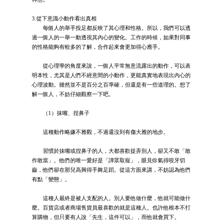
3.從下意識小動作看出真相
每個人的舉手投足都反映了其心理和性格。所以，我們可以透
過一個人的一舉一動透視其內心的變化。工作的時候，如果對同事
的性格能夠有較多的了解，合作起來會更加得心應手。
從心理學的角度來說，一個人平常無意流露出的動作，可以表
明本性，尤其是人們不經意間的小動作，更能真實地表現出內心的
心理波動。雖然並不是百分之百準確，但還是有一些道理的。想了
解一個人，不妨仔細觀察一下吧。
（1）抹嘴、捏鼻子
這種動作略嫌不雅觀，不過還沒到有傷大雅的地步。
習慣於抹嘴或捏鼻子的人，大都喜歡捉弄別人，卻又不敢「敢
作敢當」。他們的唯一愛好是「譁眾取寵」，眼見你氣得咬牙切
齒，他們卻在那兒高興得手舞足蹈。從這方面來講，不妨認為他們
有點「變態」。
這種人最終是被人支配的人。別人要他做什麼，他就可能做什
麼。百貨店或者商場售貨員最喜歡的就是這種人。也許他根本不打
算購物，但只要有人說「先生，這件可以」，而他就會買下。