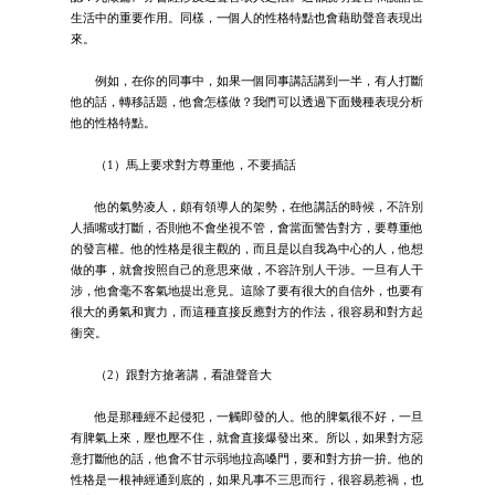
生活中的重要作用。同樣，一個人的性格特點也會藉助聲音表現出
來。
例如，在你的同事中，如果一個同事講話講到一半，有人打斷
他的話，轉移話題，他會怎樣做？我們可以透過下面幾種表現分析
他的性格特點。
（1）馬上要求對方尊重他，不要插話
他的氣勢凌人，頗有領導人的架勢，在他講話的時候，不許別
人插嘴或打斷，否則他不會坐視不管，會當面警告對方，要尊重他
的發言權。他的性格是很主觀的，而且是以自我為中心的人，他想
做的事，就會按照自己的意思來做，不容許別人干涉。一旦有人干
涉，他會毫不客氣地提出意見。這除了要有很大的自信外，也要有
很大的勇氣和實力，而這種直接反應對方的作法，很容易和對方起
衝突。
（2）跟對方搶著講，看誰聲音大
他是那種經不起侵犯，一觸即發的人。他的脾氣很不好，一旦
有脾氣上來，壓也壓不住，就會直接爆發出來。所以，如果對方惡
意打斷他的話，他會不甘示弱地拉高嗓門，要和對方拚一拚。他的
性格是一根神經通到底的，如果凡事不三思而行，很容易惹禍，也