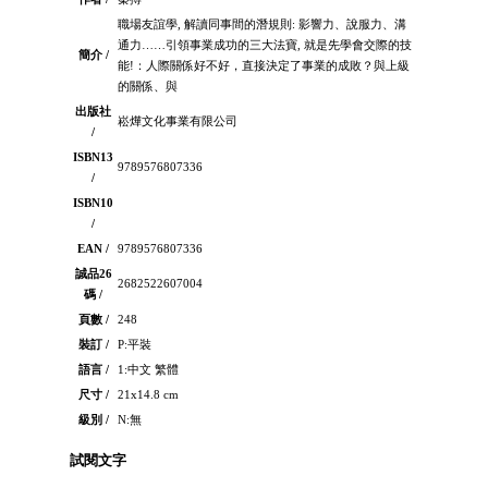
職場友誼學, 解讀同事間的潛規則: 影響力、說服力、溝
通力……引領事業成功的三大法寶, 就是先學會交際的技
簡介 /
能!：人際關係好不好，直接決定了事業的成敗？與上級
的關係、與
出版社
崧燁文化事業有限公司
/
ISBN13
9789576807336
/
ISBN10
/
EAN /
9789576807336
誠品26
2682522607004
碼 /
頁數 /
248
裝訂 /
P:平裝
語言 /
1:中文 繁體
尺寸 /
21x14.8 cm
級別 /
N:無
試閱文字