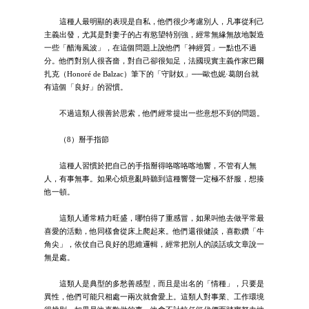
這種人最明顯的表現是自私，他們很少考慮別人，凡事從利己
主義出發，尤其是對妻子的占有慾望特別強，經常無緣無故地製造
一些「醋海風波」，在這個問題上說他們「神經質」一點也不過
分。他們對別人很吝嗇，對自己卻很知足，法國現實主義作家巴爾
扎克（Honoré de Balzac）筆下的「守財奴」──歐也妮·葛朗台就
有這個「良好」的習慣。
不過這類人很善於思索，他們經常提出一些意想不到的問題。
（8）掰手指節
這種人習慣於把自己的手指掰得咯喀咯喀地響，不管有人無
人，有事無事。如果心煩意亂時聽到這種響聲一定極不舒服，想揍
他一頓。
這類人通常精力旺盛，哪怕得了重感冒，如果叫他去做平常最
喜愛的活動，他同樣會從床上爬起來。他們還很健談，喜歡鑽「牛
角尖」，依仗自己良好的思維邏輯，經常把別人的談話或文章說一
無是處。
這類人是典型的多愁善感型，而且是出名的「情種」，只要是
異性，他們可能只相處一兩次就會愛上。這類人對事業、工作環境