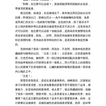
「對啊，你怎麼可以這樣？」莫德用她渾厚而顫動的女低音，
帶著哭腔重複著。
無法回應。或者說，在這種場合下，根本無法用言語給出任何
回應；即便說出口，那兩位烈士──為不幸婚姻犧牲的母親、為孝
道而成仁的女兒──也絕無可能理解。這也就代表，除了最冰冷不
近人情的客觀科學以及最無法被接受的直言不諱之外，沒有其他方
式可以回答。他怎麼可以這樣？他能這樣，是因為所有實際情況再
再迫使他這麼做，因為……好吧，因為芭布絲擁有某種莫莉缺少的
特定身體特徵，芭布絲在某些時刻的行為，是莫莉根本無從想像
的。
安靜持續了很長一段時間；而現在，不意間，那個奇怪的聲音
繼續那句陳舊的台詞。「注意！注意！」注意莫莉，注意莫德和母
親，注意芭布絲。赫然間，另一段記憶從模糊混亂的迷霧中顯現。
芭布絲草莓粉的小凹室裡住著另一個客人，而小凹室主人的身體在
別人的愛撫下狂喜地顫抖著。心臟的劇痛和喉嚨的緊縮感一再添進
內心愧疚之中。
「注意！」
那聲音愈靠愈近，是從右邊某處傳來的。他轉過頭，試著挺起
身子好看得更清楚，但支撐他重量的那隻手臂不覺顫抖了起來，漸
漸無力，於是他倒回樹葉堆裡。他太累了，無法再繼續回憶，他躺
了很長一段時間，雙眼半闔，往上直視著這令人費解的世界。他在
哪裡？他又是怎麼到這裡來的？這本不是什麼要緊的事。此時，沒
什麼事比這種痛苦、這種毀滅性的虛弱感來得緊要。然而，從科學