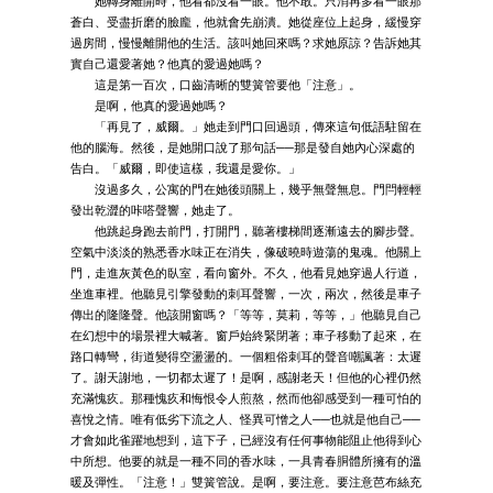
她轉身離開時，他看都沒看一眼。他不敢。只消再多看一眼那
蒼白、受盡折磨的臉龐，他就會先崩潰。她從座位上起身，緩慢穿
過房間，慢慢離開他的生活。該叫她回來嗎？求她原諒？告訴她其
實自己還愛著她？他真的愛過她嗎？
這是第一百次，口齒清晰的雙簧管要他「注意」。
是啊，他真的愛過她嗎？
「再見了，威爾。」她走到門口回過頭，傳來這句低語駐留在
他的腦海。然後，是她開口說了那句話──那是發自她內心深處的
告白。「威爾，即使這樣，我還是愛你。」
沒過多久，公寓的門在她後頭關上，幾乎無聲無息。門閂輕輕
發出乾澀的咔嗒聲響，她走了。
他跳起身跑去前門，打開門，聽著樓梯間逐漸遠去的腳步聲。
空氣中淡淡的熟悉香水味正在消失，像破曉時遊蕩的鬼魂。他關上
門，走進灰黃色的臥室，看向窗外。不久，他看見她穿過人行道，
坐進車裡。他聽見引擎發動的刺耳聲響，一次，兩次，然後是車子
傳出的隆隆聲。他該開窗嗎？「等等，莫莉，等等，」他聽見自己
在幻想中的場景裡大喊著。窗戶始終緊閉著；車子移動了起來，在
路口轉彎，街道變得空盪盪的。一個粗俗刺耳的聲音嘲諷著：太遲
了。謝天謝地，一切都太遲了！是啊，感謝老天！但他的心裡仍然
充滿愧疚。那種愧疚和悔恨令人煎熬，然而他卻感受到一種可怕的
喜悅之情。唯有低劣下流之人、怪異可憎之人──也就是他自己──
才會如此雀躍地想到，這下子，已經沒有任何事物能阻止他得到心
中所想。他要的就是一種不同的香水味，一具青春胴體所擁有的溫
暖及彈性。「注意！」雙簧管說。是啊，要注意。要注意芭布絲充