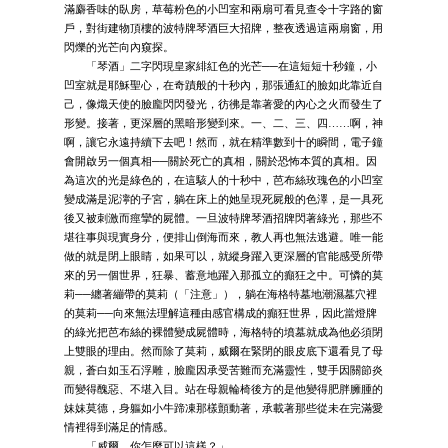
滿麝香味的臥房，草莓粉色的小凹室和兩扇可看見查令十字路的窗
戶，對街建物頂樓的波特牌琴酒巨大招牌，整夜透過這兩扇窗，用
閃爍的光芒向內窺探。
「琴酒」二字閃現皇家緋紅色的光芒──在這短短十秒鐘，小
凹室就是耶穌聖心，在奇蹟般的十秒內，那張通紅的臉如此靠近自
己，像熾天使的臉龐閃閃發光，彷彿是靠著愛的內心之火而發生了
形變。接著，更深層的黑暗形變到來。一、二、三、四……啊，神
啊，讓它永遠持續下去吧！然而，就在精準數到十的瞬間，電子鐘
會開啟另一個真相──關於死亡的真相，關於恐怖本質的真相。因
為這次的光是綠色的，在這駭人的十秒中，芭布絲玫瑰色的小凹室
變成滿是泥濘的子宮，躺在床上的她呈現死屍般的色澤，是一具死
後又被刺激而痙攣的屍體。一旦波特牌琴酒招牌閃著綠光，那些不
堪往事與現實身分，便排山倒海而來，教人再也無法逃避。唯一能
做的就是閉上眼睛，如果可以，就縱身躍入更深層的官能感受所帶
來的另一個世界，狂暴、蓄意地躍入那孤立的癲狂之中。可憐的莫
莉──纏著繃帶的莫莉（「注意」），躺在海格特墓地潮濕墓穴裡
的莫莉──向來無法理解這種由感官構成的癲狂世界，因此當燈牌
的綠光把芭布絲的裸體變成屍體時，海格特的墳墓就成為他必須閉
上雙眼的理由。然而除了莫莉，威爾在緊閉的眼皮底下還看見了母
親，蒼白如玉石浮雕，臉龐因承受苦難而充滿靈性，雙手因關節炎
而變得醜惡、不堪入目。站在母親輪椅後方的是他變得肥胖臃腫的
妹妹莫德，身軀如小牛蹄凍那樣顫動著，承載著那些從未在完滿愛
情裡得到滿足的情感。
「威爾，你怎麼可以這樣？」