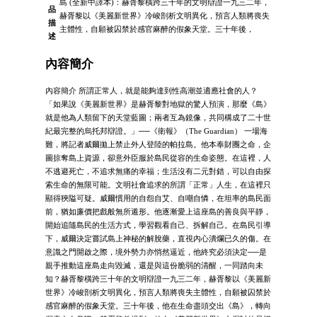
島 (全新中譯本)：赫胥黎橫跨三十年的文明辯證一九三二年，
品
赫胥黎以《美麗新世界》冷峻剖析文明異化，預言人類將喪失
描
主體性，自願被囚禁於感官麻醉的假象天堂。三十年後，
述
內容簡介
內容簡介 所謂正常人，就是能夠達到性高潮並適應社會的人？
「如果說《美麗新世界》是赫胥黎對地獄的驚人預演，那麼《島》
就是他為人類留下的天堂藍圖；兩者互為鏡像，共同構成了二十世
紀最完整的烏托邦辯證。」──《衛報》（The Guardian） 一場海
難，將記者威爾拋上禁止外人登陸的帕拉島。他本奉財團之命，企
圖掠奪島上資源，卻意外臣服於島民從容的生命姿態。在這裡，人
不逃避死亡，不追求無痛的幸福；生活沒有二元對錯，可以自由探
索生命的無限可能。文明社會追求的所謂「正常」人生，在這裡只
顯得狹隘可疑。威爾慣用的自怨自艾、自嘲自憐，在坦率的島民面
前，猶如廉價把戲般無所遁形。他逐漸愛上這座島的善良與平靜，
開始追隨島民的生活方式，學習觀看自己、拆解自己。在島民引導
下，威爾決定嘗試島上神秘的解脫藥，直視內心潰爛已久的傷。在
意識之門開啟之際，境外勢力亦悄然逼近，他終究必須決定──是
親手推動這座島走向毀滅，還是與這份脆弱的清醒，一同踏向未
知？赫胥黎橫跨三十年的文明辯證一九三二年，赫胥黎以《美麗新
世界》冷峻剖析文明異化，預言人類將喪失主體性，自願被囚禁於
感官麻醉的假象天堂。三十年後，他在生命盡頭交出《島》，轉向