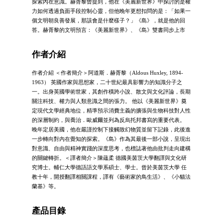
探索內在意識。赫胥黎曾提到，他在《美麗新世界》中探討的是權
力如何透過負面手段控制心靈，但他晚年更想扣問的是：「如果一
個文明朝良善發展，那該會是什麼樣子？」《島》，就是他的回
答。赫胥黎的文明預言：《美麗新世界》、《島》雙書同步上市
作者介紹
作者介紹 ＜作者簡介＞阿道斯．赫胥黎（Aldous Huxley, 1894-
1963） 英國作家與思想家，二十世紀最具影響力的知識分子之
一。出身英國學術世家，其創作橫跨小說、散文與文化評論，長期
關注科技、權力與人類意識之間的張力。 他以《美麗新世界》奠
定現代文學經典地位，精準預示消費主義的擴張與生物科技對人性
的深層制約，與喬治．歐威爾並列為反烏托邦書寫的重要代表。
晚年定居美國，他在嚴謹控制下接觸致幻物質並留下記錄，此後進
一步轉向對內在覺知的探索。《島》作為其最後一部小說，呈現出
對意識、自由與精神實踐的深度思考，也標誌著他由批判走向建構
的關鍵轉折。＜譯者簡介＞陳蘊柔 德國美茵茨大學翻譯與文化研
究博士。輔仁大學德語語文學系碩士、學士。曾於美茵茨大學 任
教十年，開授翻譯相關課程，譯有《藝術家的鳥生活》、《小貓法
蘭基》等。
產品目錄