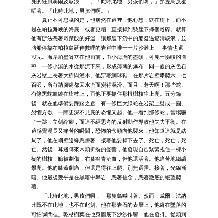
兆的狂風暴雨及駭浪……。「此時此地，男孩們啊，」那隻鳥反覆
唱著。「此時此地，男孩們啊。」
真正不可思議的是，他居然在這裡，他心想，就在樹下，而不
是在帕拉海峽的海底，或者更糟，直接掉到懸崖下摔個粉碎。就算
他有辦法憑著奇蹟般的好運，讓那艘下沉中的船挺過驚濤駭浪，並
將船停靠在帕拉島延伸數哩的岩岸中唯一一片沙灘上──事情也還
沒完。海岸峭壁聳立在他面前，而小海灣的盡頭，可見一險峻的溝
壑，一條小溪的水從那流下來，形成薄薄的瀑布，同一處的灰色石
灰岩壁上長著大樹與灌木。他穿著網球鞋，在那片岩壁攀爬六、七
百呎，所有踏腳處都因水流而變得濕滑。而且，老天啊！那些蛇。
有條黑蛇纏繞在樹枝上，而他正要抓住那根樹枝往上爬。五分鐘
後，就在他準備要踩踏之處，有一條巨大綠蛇在岩架上盤成一圈。
恐懼方歇，一陣更深不見底的恐懼又起。他一看到那條蛇，當場嚇
了一跳，立刻縮腳，而這不經思考的反射動作導致他失去平衡。在
這感覺漫長又痛苦的瞬間，恐怖的念頭向他襲來，他知道這就是結
局了，他在峭壁邊緣懸盪著，接著他要掉下去了。死亡，死亡，死
亡。然後，耳邊傳來木頭折裂的聲響，他發現自己緊緊抱住一棵小
樹的樹枝，臉被劃傷，右膝瘀青流血，但他還活著。他痛苦地繼續
攀爬。他的膝蓋劇痛，但還是得往上爬。別無選擇。接著，光線漸
暗。他最後幾乎是在黑暗中攀岩，憑著信念，憑著澈底的絕望爬
著。
「此時此地，男孩們啊，」那隻鳥喊叫著。然而，威爾．法納
比既不在此地，也不在此刻。他在那岩石的表層上，他處在墜落的
可怕瞬間裡。乾枯樹葉在他身體底下沙沙作響，他在發抖。從頭到