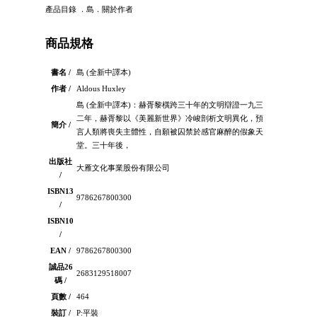
產品目錄 ．島．關於作者
商品規格
書名 /
島 (全新中譯本)
作者 /
Aldous Huxley
島 (全新中譯本)：赫胥黎橫跨三十年的文明辯證一九三
二年，赫胥黎以《美麗新世界》冷峻剖析文明異化，預
簡介 /
言人類將喪失主體性，自願被囚禁於感官麻醉的假象天
堂。三十年後，
出版社
大雁文化事業股份有限公司
/
ISBN13
9786267800300
/
ISBN10
/
EAN /
9786267800300
誠品26
2683129518007
碼 /
頁數 /
464
裝訂 /
P:平裝