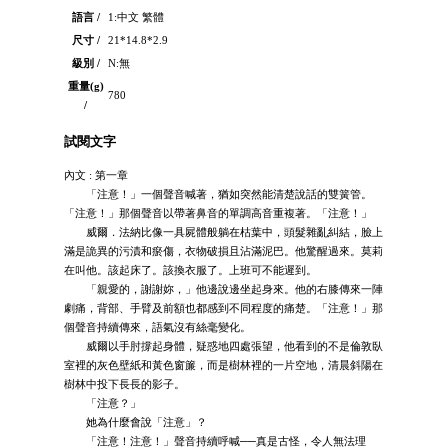
語言 /
1:中文 繁體
尺寸 /
21*14.8*2.9
級別 /
N:無
重量(g)
780
/
試閱文字
內文 : 第一章
「注意！」一個聲音喊著，猶如突然能清楚說話的雙簧管。
「注意！」那個聲音以帶著鼻音的單調高音重複著。「注意！」
威爾．法納比像一具屍體般躺在枯葉中，頭髮雜亂糾結，臉上
滿是詭異的污漬和瘀傷，衣物破損且沾滿泥巴。他驚醒過來。莫莉
在叫他。該起床了。該換衣服了。上班可不能遲到。
「親愛的，謝謝妳，」他邊說邊坐起身來。他的右膝傳來一陣
劇痛，背部、手臂及前額也都感到不同程度的痛楚。「注意！」那
個聲音持續傳來，語氣沒有絲毫變化。
威爾以手肘撐起身體，疑惑地四處張望，他看到的不是倫敦臥
室裡的灰色壁紙和黃色窗簾，而是樹林裡的一片空地，清晨斜陽在
樹林中投下長長的影子。
「注意？」
她為什麼會說「注意」？
「注意！注意！」聲音持續呼喊──真是古怪，令人無法理