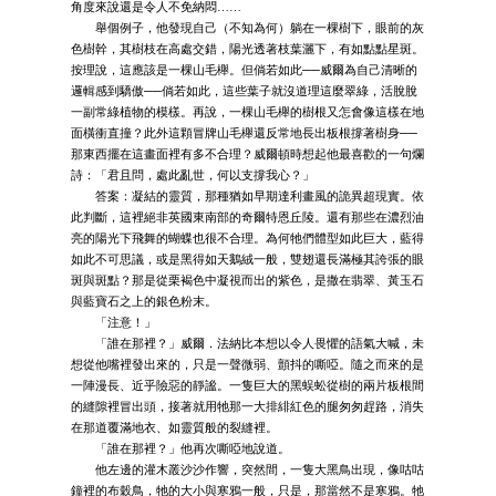
角度來說還是令人不免納悶……
舉個例子，他發現自己（不知為何）躺在一棵樹下，眼前的灰
色樹幹，其樹枝在高處交錯，陽光透著枝葉灑下，有如點點星斑。
按理說，這應該是一棵山毛櫸。但倘若如此──威爾為自己清晰的
邏輯感到驕傲──倘若如此，這些葉子就沒道理這麼翠綠，活脫脫
一副常綠植物的模樣。再說，一棵山毛櫸的樹根又怎會像這樣在地
面橫衝直撞？此外這顆冒牌山毛櫸還反常地長出板根撐著樹身──
那東西擺在這畫面裡有多不合理？威爾頓時想起他最喜歡的一句爛
詩：「君且問，處此亂世，何以支撐我心？」
答案：凝結的靈質，那種猶如早期達利畫風的詭異超現實。依
此判斷，這裡絕非英國東南部的奇爾特恩丘陵。還有那些在濃烈油
亮的陽光下飛舞的蝴蝶也很不合理。為何牠們體型如此巨大，藍得
如此不可思議，或是黑得如天鵝絨一般，雙翅還長滿極其誇張的眼
斑與斑點？那是從栗褐色中凝視而出的紫色，是撒在翡翠、黃玉石
與藍寶石之上的銀色粉末。
「注意！」
「誰在那裡？」威爾．法納比本想以令人畏懼的語氣大喊，未
想從他嘴裡發出來的，只是一聲微弱、顫抖的嘶啞。隨之而來的是
一陣漫長、近乎險惡的靜謐。一隻巨大的黑蜈蚣從樹的兩片板根間
的縫隙裡冒出頭，接著就用牠那一大排緋紅色的腿匆匆趕路，消失
在那道覆滿地衣、如靈質般的裂縫裡。
「誰在那裡？」他再次嘶啞地說道。
他左邊的灌木叢沙沙作響，突然間，一隻大黑鳥出現，像咕咕
鐘裡的布穀鳥，牠的大小與寒鴉一般，只是，那當然不是寒鴉。牠