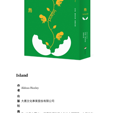
Island
作
Aldous Huxley
者
出
版
大雁文化事業股份有限公司
社
商