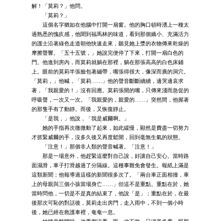
解！「莫莉？」他問。
「莫莉？」
這個名字猶如在他腦中打開一扇窗。他的胸口頓時湧上一種太
過熟悉的愧疚感，他聞到福馬林的味道，看到那個嬌小、充滿活力
的護士沿著綠色走道朝他快速走來，聽見她上漿的衣物傳來乾燥的
摩擦聲響。「五十五號，」她說完便停了下來，打開一扇白色的
門。他進到房內，而莫莉就躺在那裡，躺在那張高高的白色床鋪
上。眼前的莫莉半張臉包著繃帶，嘴張得很大，像深而廣的洞穴。
「莫莉，」他喊，「莫莉……」他的聲音斷斷續續，邊哭邊哀求
著，「我親愛的！」沒有回應。莫莉張開的嘴，只傳來淺而急促的
呼吸聲，一次又一次。「我親愛的，親愛的……」突然間，他握著
的那隻手有了動靜。而後，又恢復靜止。
「是我，」他說，「我是威爾啊。」
她的手指再次微微動了起來，如此緩慢，顯然是費盡一切努力
才抓緊威爾的手，沒多久後又再度鬆開，回到毫無生氣的狀態。
「注意！」那個非人類的聲音喊著。「注意！」
那是一場意外，他趕緊這麼對自己說，好讓自己安心。當時路
面濕滑，車子打滑越過了分隔線。這種事難免會發生。報紙上滿是
這類新聞；他報導過這樣的新聞很多次了。「兩台車正面相撞，車
上的母親與三個小孩當場身亡……」但這不是重點。重點在於，她
當時問他，一切是不是真的結束了，他說「是」；重點在於，在最
後那次可恥的對話後，莫莉走出房門，走入雨中，不到一個小時
後，她已經在救護車裡，奄奄一息。