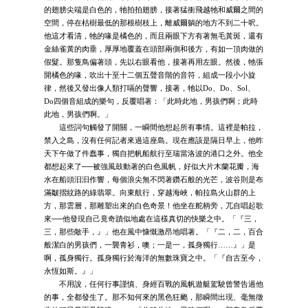
的翅膀尖端是白色的，牠拍拍翅膀，接著猛衝飛越牠和威爾之間的
空間，停在枯樹最低的那根樹枝上，離威爾躺的地方不到二十呎。
他這才看清，牠的喙是橘色的，而且兩眼下方有著無毛黃斑，還有
金絲雀黃的肉垂，厚厚地覆蓋在頭部兩側和後方，有如一頂肉做的
假髮。那隻鳥偏著頭，先以右眼看他，接著再用左眼。然後，牠張
開橘色的喙，吹出十至十二個五聲音階的音符，組成一段小小旋
律，然後又發出像人類打嗝的聲響，接著，牠以Do、Do、Sol、
Do四個音組成的樂句，反覆唱著：「此時此地，男孩們啊；此時
此地，男孩們啊。」
這些詞句觸發了開關，一瞬間他想起所有事情。這裡是帕拉，
禁入之島，沒有任何記者來過這座島。現在應該是隔日早上，他昨
天下午做了件蠢事，獨自把帆船航行至瑞當洛波的港口之外。他全
都想起來了──被強風鼓動著的白色風帆，好似大片木蘭花瓣，海
水在船頭汩汩作響，每個浪尖無不閃著鑽石般的光芒，波谷則是布
滿皺摺紋路的綠翡翠。向東航行，穿越海峽，帕拉島火山群的上
方，那雲層，那雕塑出來的白色奇景！他坐在舵柄旁，兀自唱起歌
來──他發現自己竟奇蹟似地處在這樣真切的快樂之中。「『三，
三，那些敵手，』」他在風中慷慨激昂地唱著。「『二，二，百合
般潔白的男孩們，一襲青衫，噢；一是一，孤身獨行……』」是
啊，孤身獨行。孤身獨行於海洋的無數珠寶之中。「『自古至今，
永恆如斯。』」
不用說，任何行事謹慎、身經百戰的風帆遊艇駕駛曾警告過他
的事，全都發生了。那不知何來的黑色狂颮，那瞬間出現、毫無徵