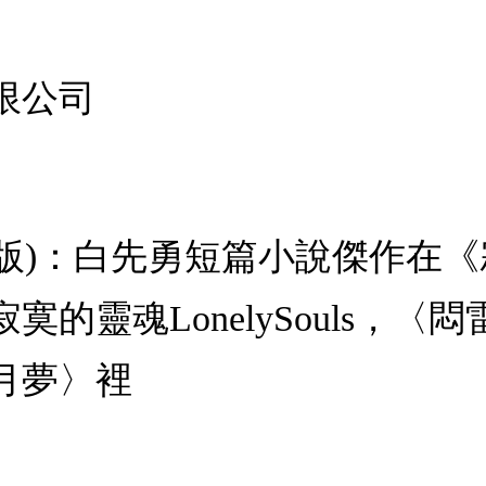
限公司
2版)：白先勇短篇小說傑作在
的靈魂LonelySouls，
月夢〉裡