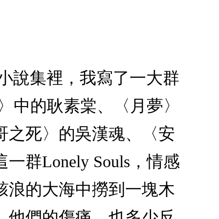
本小說集裡，我寫了一大群
黑虹〉中的耿素棠、〈月夢〉
哥之死〉的吳漢魂、〈安
nely Souls，情感
駭浪的大海中撈到一塊木
、他們的傷痛，也多少反