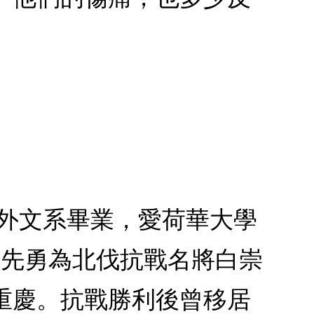
大外文系畢業，愛荷華大學
士。白先勇為北伐抗戰名將白崇
重慶。抗戰勝利後曾移居