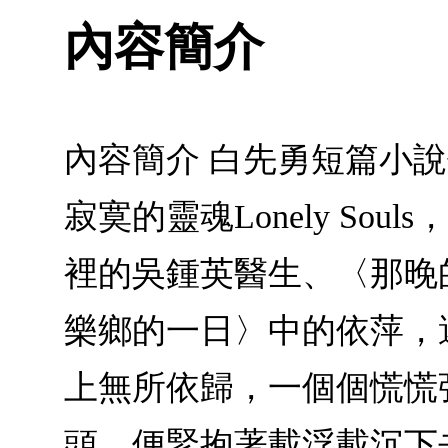
內容簡介
內容簡介 白先勇短篇小
寂寞的靈魂Lonely S
裡的吳鍾英醫生、〈那晚
樂鄉的一日〉中的依萍，還有
上無所依歸，一個個慌慌
頭，便緊抱著載浮載沉下