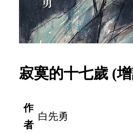
寂寞的十七歲 (增
作
白先勇
者