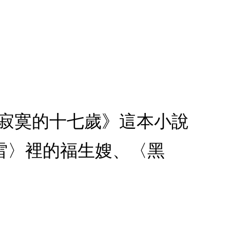
《寂寞的十七歲》這本小說
〈悶雷〉裡的福生嫂、〈黑