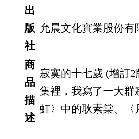
出
版
允晨文化實業股份有
社
商
寂寞的十七歲 (增訂
品
集裡，我寫了一大群寂寞
描
虹〉中的耿素棠、〈
述