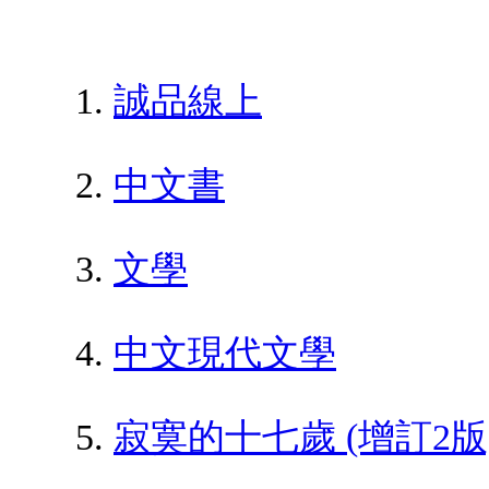
誠品線上
中文書
文學
中文現代文學
寂寞的十七歲 (增訂2版