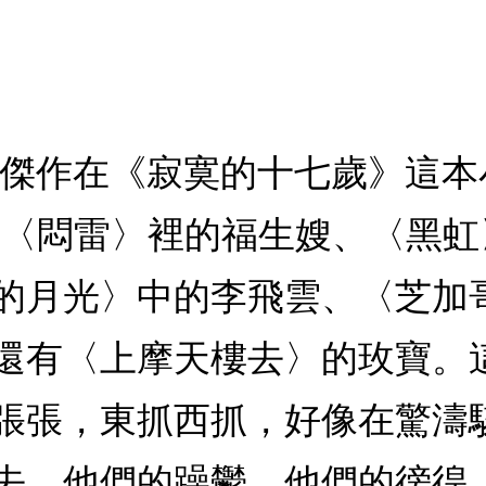
說傑作在《寂寞的十七歲》這
ouls，〈悶雷〉裡的福生嫂、〈
的月光〉中的李飛雲、〈芝加
〈上摩天樓去〉的玫寶。這一群Lo
張張，東抓西抓，好像在驚濤
去。他們的躁鬱、他們的徬徨