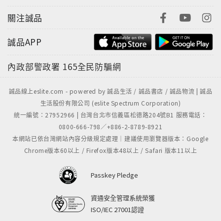
本書由書法藝術家董陽孜題字，將「細說紅樓夢」
關注誠品
一氣呵成，呈現白先勇教學時娓娓道來的優雅與熱切。
誠品APP
精緻書盒上有董陽孜燙黑字帖，古典大器，《白先勇細
說紅樓夢》華麗登場。
內政部警政署
165全民防騙網
誠品線上eslite.com - powered by 誠品生活 / 誠品書店 / 誠品物流 | 誠品
生活股份有限公司 (eslite Spectrum Corporation)
統一編號：27952966 | 台灣台北市信義區松德路204號B1 服務電話：
0800-666-798／+886-2-8789-8921
本網站已依台灣網站內容分級規定處理｜建議使用瀏覽器版本：Google
Chrome版本60以上 / Firefox版本48以上 / Safari 版本11以上
Passkey Pledge
資通安全管理系統榮獲
ISO/IEC 27001認證