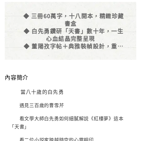
◆ 三冊60萬字，十八開本，精緻珍藏
書盒
◆ 白先勇鑽研「天書」數十年，一生
心血結晶完整呈現
◆ 董陽孜字帖＋典雅裝幀設計，重現
大觀園的極盛繁華
內容簡介
當八十歲的白先勇
遇見三百歲的曹雪芹
看文學大師白先勇如何細膩解説《紅樓夢》這本
「天書」
看二位小説家跨越時空的心靈相印