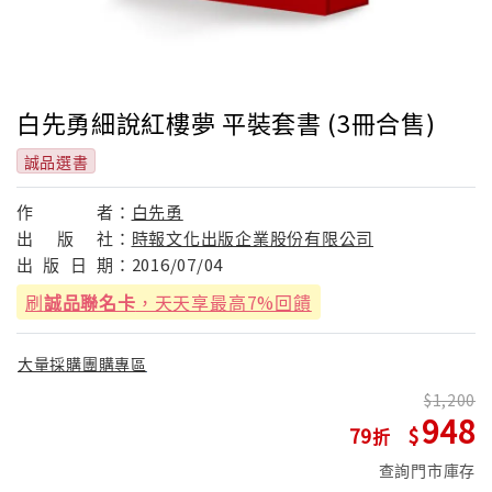
白先勇細說紅樓夢 平裝套書 (3冊合售)
誠品選書
作
者：
白先勇
出
版
社：
時報文化出版企業股份有限公司
出
版
日
期：
2016/07/04
刷
誠品聯名卡
，天天享最高7%回饋
大量採購團購專區
1,200
948
79
查詢門市庫存