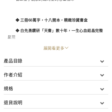
◆
三冊60
萬字，十八開本，精緻珍藏書盒
◆
白先勇鑽研「天書」數十年，一生心血結晶完整
呈現
◆
董陽孜字帖＋典雅裝幀設計，重現大觀園的極盛
展開看更多
繁華
產品目錄
作者介紹
《紅樓夢》導讀是白先勇先生在美國加州大學聖塔
芭芭拉分校東亞系主要授課之一，分中英文兩種課程，
規格
持續二十多年。
退貨說明
二○一四年，臺大邀請回母校開設《紅樓夢》導讀通