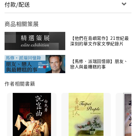
付款/配送
識課，由於《紅樓夢》這本「天書」歷來的研究、批
評、考據、索隱，林林總總，汗牛充棟，各方爭議熱
烈，任何一家之言，都難下斷論。白先勇藉三學期的細
商品相關策展
說，正本清源，把這部文學經典完全當作小說來導讀，
側重解析《紅樓夢》的小說藝術：神話架構、人物塑
【他們在島嶼寫作】21世紀最
造、文字風格、敘事手法、觀點運用、對話技巧、象徵
深刻的華文作家文學紀錄片
隱喻、平行對比、千里伏筆，檢視《紅樓夢》的作者曹
雪芹如何將各種構成小說的元素發揮到極致。
【馬修．派瑞回憶錄】朋友、
戀人與最糟糕的事
作者相關書籍
《紅樓夢》早被公認是中國古典文學中最偉大的著
作之一，更是集大成的才子書，才子書的真正解人，往
往需要「惺惺惜惺惺」的風流人物。當今之世，白先勇
不正是這種才子？他性好《紅樓夢》，熟讀大半生，尤
其跨越兩百多年時空，以小說家與小說家心靈相印，豈
非最適當的解人？