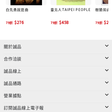
白先勇說崑曲
臺北人TAIPEI PEOPLE
樹猶如此
白先勇的細說，除了體大思精的掌握全書真意，更
在一字一句、一段一落中，處處見出其中個別呈露的微
$276
$458
$28
79折
79折
79折
妙涵義。白先勇「要把金針度與人」，絕不止淺層的講
故事，說人物，他透過解構、剖析、抒理、同情……出
入宏觀與微觀，如同曹雪芹書寫那麼強烈的興致勃勃，
將畢生對《紅樓夢》的鑽研體會，傾囊相授。
關於誠品
合作洽談
透過這套書詳實而精準的整理呈現，不僅對《紅樓
誠品線上
夢》的欣賞與理解，指出一條康莊大道，更帶給讀者對
傳統、對文學、對文化、對人生的感悟與啟發。
誠品通路
營業據點
▋裝幀特色 ▋
訂閱誠品線上電子報