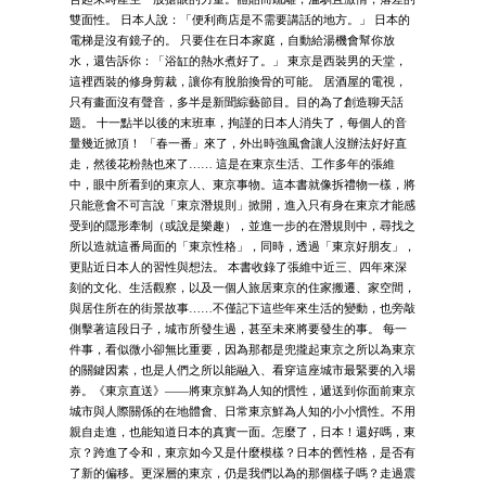
雙面性。 日本人說：「便利商店是不需要講話的地方。」 日本的
電梯是沒有鏡子的。 只要住在日本家庭，自動給湯機會幫你放
水，還告訴你：「浴缸的熱水煮好了。」 東京是西裝男的天堂，
這裡西裝的修身剪裁，讓你有脫胎換骨的可能。 居酒屋的電視，
只有畫面沒有聲音，多半是新聞綜藝節目。目的為了創造聊天話
題。 十一點半以後的末班車，拘謹的日本人消失了，每個人的音
量幾近掀頂！ 「春一番」來了，外出時強風會讓人沒辦法好好直
走，然後花粉熱也來了…… 這是在東京生活、工作多年的張維
中，眼中所看到的東京人、東京事物。這本書就像拆禮物一樣，將
只能意會不可言說「東京潛規則」掀開，進入只有身在東京才能感
受到的隱形牽制（或說是樂趣），並進一步的在潛規則中，尋找之
所以造就這番局面的「東京性格」，同時，透過「東京好朋友」，
更貼近日本人的習性與想法。 本書收錄了張維中近三、四年來深
刻的文化、生活觀察，以及一個人旅居東京的住家搬遷、家空間，
與居住所在的街景故事……不僅記下這些年來生活的變動，也旁敲
側擊著這段日子，城市所發生過，甚至未來將要發生的事。 每一
件事，看似微小卻無比重要，因為那都是兜攏起東京之所以為東京
的關鍵因素，也是人們之所以能融入、看穿這座城市最緊要的入場
券。《東京直送》——將東京鮮為人知的慣性，遞送到你面前東京
城市與人際關係的在地體會、日常東京鮮為人知的小小慣性。不用
親自走進，也能知道日本的真實一面。怎麼了，日本！還好嗎，東
京？跨進了令和，東京如今又是什麼模樣？日本的舊性格，是否有
了新的偏移。更深層的東京，仍是我們以為的那個樣子嗎？走過震