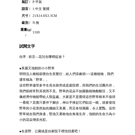
裝訂 /
P:平裝
語言 /
1:中文 繁體
尺寸 /
21X14.8X3.3CM
級別 /
N:無
重量(g)
1100
/
試閱文字
自序 : 前言—花兒在哪裡綻放？
●美麗又強韌的小小野草
明明沒人種植卻擅自生長繁衍，給人們添麻煩──這種植物，我們
通常稱為「野草」。
這些野草儘管多半生長在路旁或是庭院裡，與我們的生活圈共存，
我們卻經常對其視而不見。野草的花朵不如園藝植物般醒目，又不
像經濟作物能帶給人類益處。大家是不是覺得這些野草根本不值得
一看呢？其實只要停下腳步，伸出手捧起它們貼近一瞧，就會發現
野草的小花竟然如此纖細又美麗，而且各領風騷，令人驚豔。這些
野草就在我們身邊，堅強又勇敢地在角落生存，強韌的生命力為小
小的花朵增添光彩。
●在原野、公園或是自家院子裡找找看吧！