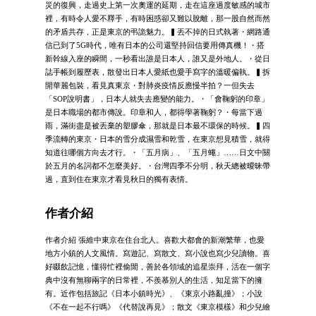
災的復興，走過史上第一次奧運的延期，走在這座過度敏感的城市
裡，有時令人愛不釋手，有時困惑卻又難以脫離，那一股自然而然
的矛盾共存，正是東京的弔詭魅力。▍丟不掉的日式執著・網路通
信已到了5G時代，唯有日本的公司還堅持回信要用傳真機！・搭
新幹線入座的瞬間，一秒看出誰是日本人，誰又是外地人。・從日
誌手帳到履歷表，散發出日本人愛紙也愛手寫字的溫暖偏執。▍拆
開華麗包裝，看見真東京・對肺炎疫情反應慢半拍？一但失去
「SOP說明書」，日本人就失去應變的能力。・「會鞠躬的印章」
是日本職場的都市傳說。印章和人，都得學著鞠躬？・每當下過
雨，滿街盡是被丟棄的塑膠傘，那就是日本最不環保的時候。▍四
季流轉的東京・日本的雪分成濕雪和乾雪，在東京想見積雪，就得
知道往哪個方向去才行。・「五月病」、「五月蠅」……日文中關
於五月的名詞都不怎麼美好。・台灣四季不分明，秋天總被曖昧帶
過，直到住在東京才看見秋日的獨有表情。
作者介紹
作者介紹 張維中東京在住台北人。喜歡大都會的新潮繁華，也愛
地方小鎮的人文風情。寫遊記、寫散文、寫小說也寫少兒讀物。喜
好啜飲記憶，懂得忙裡偷閒，善於各領域的追星崇拜，活在一個字
典中沒有無聊兩字的日常裡，不羨慕別人的生活，知足當下的擁
有。近作包括旅記《日本小鎮時光》、《東京小路亂撞》；小說
《不在一起不行嗎》《代替說再見》；散文《東京模樣》和少兒繪