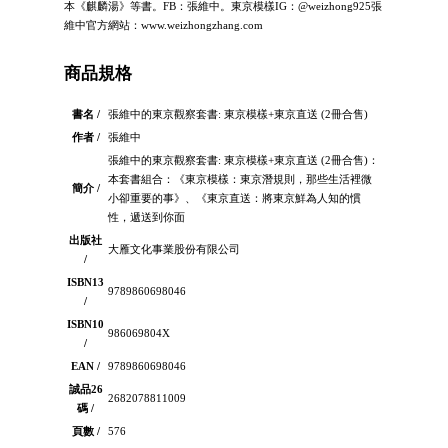
本《麒麟湯》等書。FB：張維中。東京模樣IG：@weizhong925張
維中官方網站：www.weizhongzhang.com
商品規格
書名 /
張維中的東京觀察套書: 東京模樣+東京直送 (2冊合售)
作者 /
張維中
張維中的東京觀察套書: 東京模樣+東京直送 (2冊合售)：
本套書組合：《東京模樣：東京潛規則，那些生活裡微
簡介 /
小卻重要的事》、《東京直送：將東京鮮為人知的慣
性，遞送到你面
出版社
大雁文化事業股份有限公司
/
ISBN13
9789860698046
/
ISBN10
986069804X
/
EAN /
9789860698046
誠品26
2682078811009
碼 /
頁數 /
576