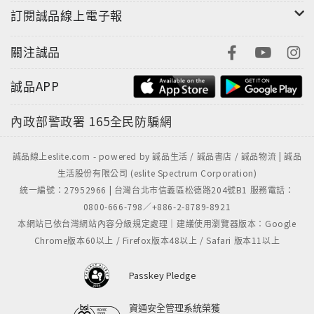
按著開門鍵，
訂閱誠品線上電子報
先等到大家都出去，最後才離開。
關注誠品
【那些你不知道的，東京性格】
誠品APP
聽音樂──
內政部警政署
165全民防騙網
踏進中古黑膠唱片行才發現，日本有一大批黑膠唱片的
擁護者，
別以為買唱片的都是上了年紀的人，店裡大半都還是學
誠品線上eslite.com - powered by 誠品生活 / 誠品書店 / 誠品物流 | 誠品
生活股份有限公司 (eslite Spectrum Corporation)
生，
統一編號：27952966 | 台灣台北市信義區松德路204號B1 服務電話：
好奇東京文青是什麼模樣嗎？黑膠唱片行裡搜集了不
0800-666-798／+886-2-8789-8921
少。
本網站已依台灣網站內容分級規定處理｜建議使用瀏覽器版本：Google
Chrome版本60以上 / Firefox版本48以上 / Safari 版本11以上
新閱讀──
近幾年的新型態書店，打散了既有的分類，用一種「雜
Passkey Pledge
誌特集化」的下標方式，
如：「星期一適合讀的書」、「和你同年紀的人所寫的
資通安全管理系統榮獲