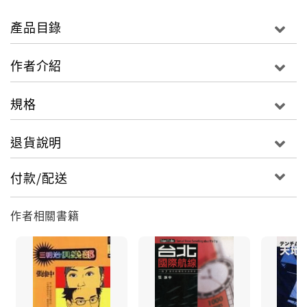
◎一窺東京人眼中的台灣模樣，看看東京好朋友的哈台
熱情！
產品目錄
◎台灣、東京兩地生活跨海對照！趣味比對其中的同與
異。
作者介紹
【關於東京那些，不說卻存在的潛規則】
規格
食──
退貨說明
居酒屋飲食的先來後到，大致上是從冷到熱。
先吃下酒菜，再來是生魚片，接著是串燒和其他熱食，
付款/配送
最後是味噌湯，
以及有時會一起點的飯糰。
作者相關書籍
玩──
日本人守規矩，在電影院也是。
這裡不就應該哈哈大笑嗎？那裡不就是應該哇出聲來
嗎？
沒有。每個人像是搭電車的手機，把情緒也切換成靜音