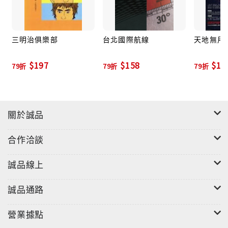
模式。
飲──
三明治俱樂部
台北國際航線
天地無用
東京地狹人稠，很多咖啡館多半在三樓以上。
$197
$158
$17
這咖啡館幾乎找不到招牌，要不是有人介紹，從大樓下
79折
79折
79折
面走過幾百遍，永遠也不會知道上面委身著另外一個世
界。
關於誠品
買──
在日本買東西找錢，店員絕對不會把紙鈔和零錢同時給
合作洽談
你，
「等著你把紙鈔放進皮夾」是很關鍵的步驟，
誠品線上
在那之後，才會把剩餘的零錢交給你。
誠品通路
行──
在日本搭電梯有個不成文的禮貌。
營業據點
站在門邊的人，即使到了要出去的那一樓層，也總是會