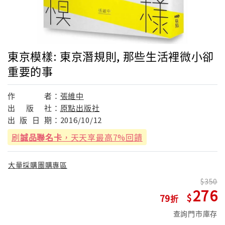
東京模樣: 東京潛規則, 那些生活裡微小卻
重要的事
作
者：
張維中
出
版
社：
原點出版社
出
版
日
期：
2016/10/12
刷
誠品聯名卡
，天天享最高7%回饋
大量採購團購專區
350
276
79
查詢門市庫存