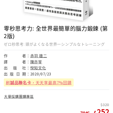
零秒思考力: 全世界最簡單的腦力鍛鍊 (第
2版)
ゼロ秒思考: 頭がよくなる世界一シンプルなトレーニング
作
者：
赤羽 雄二
譯
者：
陳亦苓
出
版
社：
悅知文化
出
版
日
期：
2020/07/23
刷
誠品聯名卡
，天天享最高7%回饋
大量採購團購專區
320
252
79