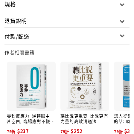
規格
深入思考」？
退貨說明
本書作者活躍於麥肯錫顧問公司十數年，
親自驗證上萬張A4筆記後，所創造的獨一無二「零秒思
付款/配送
考力」，
是最簡單、且最有效的腦力鍛鍊方法。
作者相關書籍
到目前為止，已成功傳授上千名商務人士驗證，
對於掌握現狀、釐清問題或實際行動，都能立即浮現想
法。
即使是人生突如其來的變化，也能面對及預測未來。
可以將筆記寄給作者，作者就會親自給你建議喔！
→詳情請見本書最末頁！
零秒反應力: 逆轉腦中一
聽比說更重要: 比說更有
讓人從聽
片空白, 臨場應對不慌
力量的高效溝通法
的話: 頂
*****************************************************
張!
一舉打動
【示範影片分享（日文）】
$237
$252
$30
79折
79折
79折
話術!