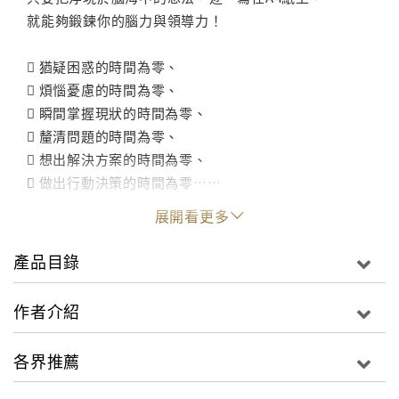
就能夠鍛鍊你的腦力與領導力！
 猶疑困惑的時間為零、
 煩惱憂慮的時間為零、
 瞬間掌握現狀的時間為零、
 釐清問題的時間為零、
 想出解決方案的時間為零、
 做出行動決策的時間為零……
思考重「質」也重「速度」，
展開看更多
將兩者同時達到極致，正是「零秒思考力」的威力。
產品目錄
****************************************************
零秒思考，是一場意識與行動的改革。
作者介紹
為何明明提案在即，思緒卻毫無進展？！
各界推薦
對組織來說，人才的戰鬥力將大幅影響著公司的未來，
但不論是學校教育或工作訓練，都不曾教導我們「如何