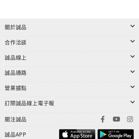
メモ書きを一分間一緒にやってみよう｜「ゼロ秒思
考」のメモ書き実践
（零秒思考力之筆記術[實踐篇]：請在一分鐘內試著寫
關於誠品
下筆記內容）
https://www.youtube.com/watch?
合作洽談
v=iPKBdlz5WHk
誠品線上
書いたメモを保存する方法は？｜「ゼロ秒思考」のメ
モ書き実践
誠品通路
（零秒思考力 [實踐篇]：筆記保存法）
https://www.youtube.com/watch?
營業據點
v=BpCOWijHgGU
訂閱誠品線上電子報
*****************************************************
關注誠品
誠品APP