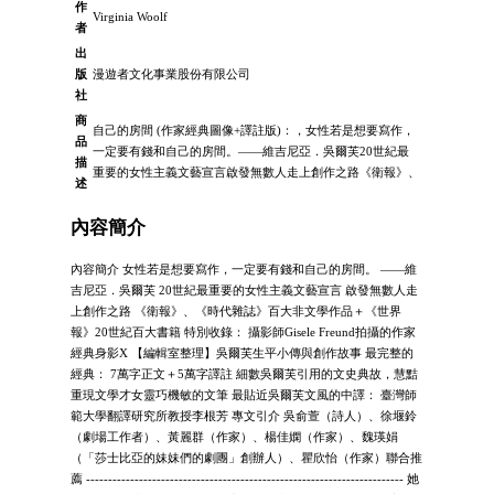
作
Virginia Woolf
者
出
版
漫遊者文化事業股份有限公司
社
商
自己的房間 (作家經典圖像+譯註版)：，女性若是想要寫作，
品
一定要有錢和自己的房間。——維吉尼亞．吳爾芙20世紀最
描
重要的女性主義文藝宣言啟發無數人走上創作之路《衛報》、
述
內容簡介
內容簡介 女性若是想要寫作，一定要有錢和自己的房間。 ——維
吉尼亞．吳爾芙 20世紀最重要的女性主義文藝宣言 啟發無數人走
上創作之路 《衛報》、《時代雜誌》百大非文學作品＋《世界
報》20世紀百大書籍 特別收錄： 攝影師Gisele Freund拍攝的作家
經典身影X 【編輯室整理】吳爾芙生平小傳與創作故事 最完整的
經典： 7萬字正文＋5萬字譯註 細數吳爾芙引用的文史典故，慧黠
重現文學才女靈巧機敏的文筆 最貼近吳爾芙文風的中譯： 臺灣師
範大學翻譯研究所教授李根芳 專文引介 吳俞萱（詩人）、徐堰鈴
（劇場工作者）、黃麗群（作家）、楊佳嫻（作家）、魏瑛娟
（「莎士比亞的妹妹們的劇團」創辦人）、瞿欣怡（作家）聯合推
薦 ------------------------------------------------------------------------ 她