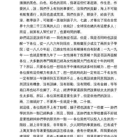
攘攘的黑色、白色、棕色的居民，指著這些忙著趕路、作生意、作
愛的人，說，我們手上有別的事要忙。沒我們的貢獻，海上不可能
有船隻通行，良田也盡成荒漠。我們生孩子、餵孩子、給孩子洗
澡、教導孩子，可能要一直做到孩子六、七歲，才養出了現在全世
界十六億二千三百萬的人口；依統計，全球現在總共有這麼多人；
而這，就算有人幫忙好了，也要時間的哪。
妳們這話是說得不錯 ── 我也無從否認。但是，我是否同時也該提
醒一下各位，從一八六六年到現在，英格蘭至少成立了兩所女子學
院；從一八八Ｏ年起，已婚女性依法有權擁有自有財產；一九一九
年 ── 也就是整整九年了 ── 女性擁有了投票權？我是否該再提醒
各位，大多數的專門職業已經為女性敞開大門也有近十年的時間
了？所以，只要各位想一想現在手中擁有的諸多特別權力，想一想
各位握有這些權力有多久了，想一想此時此刻一定有近二千名女性
一定有辦法一年賺得到五百英鎊不止，各位應該就會同意我說的，
所謂沒有機會、沒有訓練、沒有鼓勵、沒有閒暇、沒有金錢，等等
藉口再也站不住腳了。不止，經濟學家還跟我們說賽頓太太的孩子
生太多啦。所以，各位當然還是要生孩子，但是依他們的說法，
兩、三個就好了，不要再一生就是十幾、二十個。
就這樣，各位既然手上有了餘暇，腦子裡也讀進了一些書 ── 妳們
學的另外一類已經夠多；而且，我猜，送妳們進大學唸書搞不好就
是要抵銷掉妳們學的那另外一類 ── 各位當然可以投入人生的另一
階段，踏上非常漫長、非常艱辛、少人聞問的事業旅程。已有成千
上萬支筆在等著要指點妳該怎樣去做、會有什麼效果。而我要給的
建議呢，我承認，是有一點稀奇古怪；所以，我還是將它寫在小說