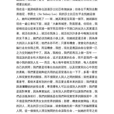
裡要比較好。
我在這一篇講稿跟各位說過莎士比亞有個妹妹；但各位千萬別去翻
席德尼．李爵士（Sir Sidney Lee）寫的莎士比亞生平去找她這個
人。她年紀輕輕就死了 ── 唉，她其實從沒寫過一個字。她就躺在
現在一處公車站下面，就是「大象和城堡」對面那邊。但現在，我
卻相信這位從來沒寫過一個字而且埋骨十字路口的女詩人其實還活
著。就活在妳身上，就活在我身上，就活在許許多多今晚無法在場
的女子身上，她們必須洗碗送小孩上床。但她就是還活著；因為偉
大的詩人永遠不死；他們永存不朽；只要有機會，便會化作血肉之
軀行走在你我之間。而這機會，我想，現在是應該由各位發揮一己
之力交到她的手中了。因為，我相信，我們若再活上個一百年 ──
我這說的是女性大我的生命，這才是真實的生命，而不是我們一個
個小我的個別人生 ── 而且，每人每年都有五百英鎊，每人也都有
自己的房間；我們要是培養出自由的習性，以及切實寫出心中所想
的勇氣；我們要是能夠從共用的起居室逃出去一下子，多看一看世
人和現實世界的關係，而不僅限於人與人之間的關係；當然還要去
看蒼穹、看樹木還有別的什麼，而且要去看本來的面目；我們要是
跳過彌爾頓的妖怪去看，畢竟哪有人可以去擋別人的視野；我們要
是面對事實，因為事實如此，沒有別人的臂膀可以讓我們依靠，我
們必須孤身前行，我們的關係是在我們和現實世界的關係當中，而
不僅是我們和男男女女的世界的關係；那麼，機會就會降臨；死去
的詩人，死去的莎士比亞妹妹，就會藉她先前一再捨下的軀體重返
人間。從一個個先人湮沒無聞的生命汲取生命，一如她的哥哥之前