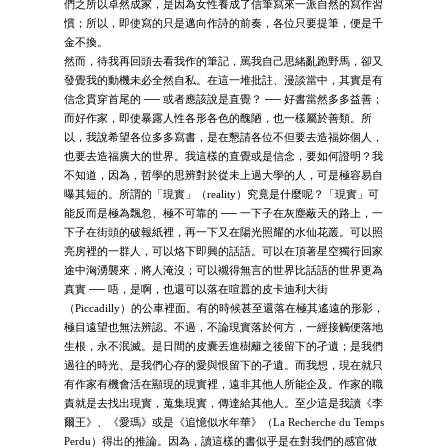
們之所以卓然成家，是因為女性養成了信筆寫來一派自然的寫作習
慣；所以，即使寫的只是邁向作詩的前奏，各位只要提筆，便是千
金不換。
然而，待我再回頭去看我作的筆記，罵我自己思緒亂跑野馬，卻又
發覺我的動機未必全然自私。在這一堆批註、漫談當中，其實是有
信念貫穿首尾的 ── 或者應該說是直覺？ ── 好書當然多多益善；
而好作家，即使暴露人性各形各色的醜陋，也一樣屬於善類。所
以，我說希望各位多多寫書，是在懇請各位不但要去造福妳個人，
也要去造福廣大的世界。我這樣的直覺或是信念，要如何證明？我
不知道，因為，哲學的思辨對於從未上過大學的人，可是極容易自
曝其短的。所謂的「現實」（reality）究竟是什麼呢？「現實」可
能反而是極為飄忽、極不可靠的 ── 一下子在灰塵蔽天的路上，一
下子在街頭的破報紙裡，再一下又在陽光照耀的水仙花叢。可以照
亮房裡的一群人，可以烙下即興的話語。可以在頂著星空獨行回家
途中洶湧襲來，將人淹沒；可以襯得無言的世界比話語的世界更為
真實 ── 唔，是啊，也還可以落在喧囂的皮卡迪利大街
（Piccadilly）的公車裡面。有的時候甚至還落在極其遙遠的形影，
極目遠望也無法辨認。不過，不論現實落於何方，一經接觸便落地
生根，永不泯滅。是日間的皮囊丟進樹籬之後留下的孑遺；是我們
過往的時光、是我們心存的愛與恨留下的孑遺。而我想，現在就只
有作家有機會活在顯現的現實裡，遠非其他人所能企及。作家的職
責就是去找出現實，蒐集現實，傳達給其他人。至少這是我讀《李
爾王》、《愛瑪》或是《追憶似水年華》（La Recherche du Temps
Perdu）得出的推論。因為，讀這樣的書似乎是在對我們的感官做