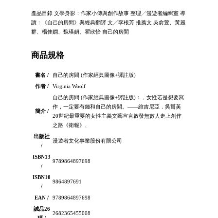
產品目錄 文學身影：作家小傳與創作故事 整理╱漫遊者編輯室 導
讀：《自己的房間》與經典翻譯 文╱李根芳 推薦文 吳俞萱、黃麗
群、楊佳嫻、魏瑛娟、瞿欣怡 自己的房間
商品規格
書名 /
自己的房間 (作家經典圖像+譯註版)
作者 /
Virginia Woolf
自己的房間 (作家經典圖像+譯註版)：，女性若是想要寫
作，一定要有錢和自己的房間。——維吉尼亞．吳爾芙
簡介 /
20世紀最重要的女性主義文藝宣言啟發無數人走上創作
之路《衛報》、
出版社
漫遊者文化事業股份有限公司
/
ISBN13
9789864897698
/
ISBN10
9864897691
/
EAN /
9789864897698
誠品26
2682365455008
碼 /