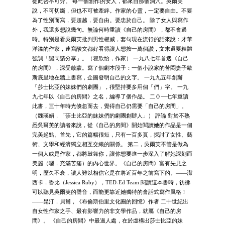
從此密不可分。 每一個創作的女人，都來自那個洞穴。吳爾芙
說，不可切斷，但也不可被牽絆。作家的心靈，一定要自由。不要
為了性別而寫，要超越，要自由。要忠於自己。 除了女人與寫作
外，我還多想說幾句。無論何時重讀《自己的房間》，都不會過
時。特別是看吳爾芙批判男性權威，套句現在流行的話來說：才華
洋溢的作家，連寫酸文都好看得讓人想按一萬個讚，文末還要粗體
強調「認同請分享」。（瞿欣怡，作家） 一九八七年首遇《自己
的房間》，深受啟蒙。寫了個劇本段子：一個小說家的苦悶妻子歇
斯底里地在牆上書寫，企圖發明自己的文字。 一九九五年創辦
「莎士比亞的妹妹們的劇團」，很堅持要多用個「們」字。 一九
九七年以《自己的房間》之名，編導了個作品。 二Ｏ一七年重讀
此書，三十年時光倏忽而去，覺得自己仍需要「自己的房間」。
（魏瑛娟，「莎士比亞的妹妹們的劇團創辦人」） 評論 對於不熟
悉吳爾芙的讀者來說，從《自己的房間》開始閱讀她的作品是一個
完美起點。首先，它的篇幅很短，只有一百多頁，探討了女性、藝
術、文學和經濟獨立相互交織的關係。 第二，吳爾芙不管是做為
一個人或是作家，都將鼓舞你，讓你想要進一步深入了解她深刻而
美麗（嗯，充滿苦痛）的內心世界。《自己的房間》富有先見之
明，歷久不衰，讓人難以相信它是在將近百年之前寫下的。——潔
西卡．魯比（Jessica Ruby），TED-Ed Team 閱讀這本書時，彷彿
可以聽見吳爾芙的聲音，而能更靠近她獨特的會話式寫作風格！
――昆汀．貝爾，《布倫斯伯里文化圈的回憶》作者 二十世紀出
自女性作家之手、最有影響力的非文學作品，就屬《自己的房
間》。 《自己的房間》中最過人處，在於虛構出莎士比亞的妹