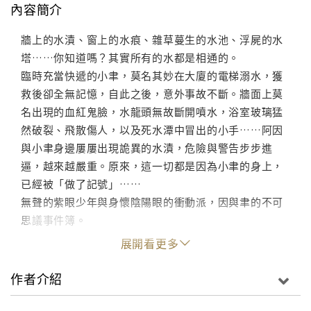
內容簡介
牆上的水漬、窗上的水痕、雜草蔓生的水池、浮屍的水
塔……你知道嗎？其實所有的水都是相通的。
臨時充當快遞的小聿，莫名其妙在大廈的電梯溺水，獲
救後卻全無記憶，自此之後，意外事故不斷。牆面上莫
名出現的血紅鬼臉，水龍頭無故斷開噴水，浴室玻璃猛
然破裂、飛散傷人，以及死水潭中冒出的小手……阿因
與小聿身邊屢屢出現詭異的水漬，危險與警告步步進
逼，越來越嚴重。原來，這一切都是因為小聿的身上，
已經被「做了記號」……
無聲的紫眼少年與身懷陰陽眼的衝動派，因與聿的不可
思議事件簿。
展開看更多
作者介紹