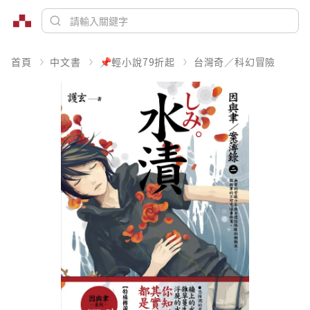
首頁
中文書
📌輕小說79折起
台灣奇／科幻冒險