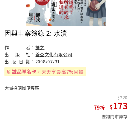
因與聿案簿錄 2: 水漬
作
者：
護玄
出
版
社：
蓋亞文化有限公司
出
版
日
期：
2008/07/31
刷
誠品聯名卡
，天天享最高7%回饋
大量採購團購專區
220
173
79
查詢門市庫存