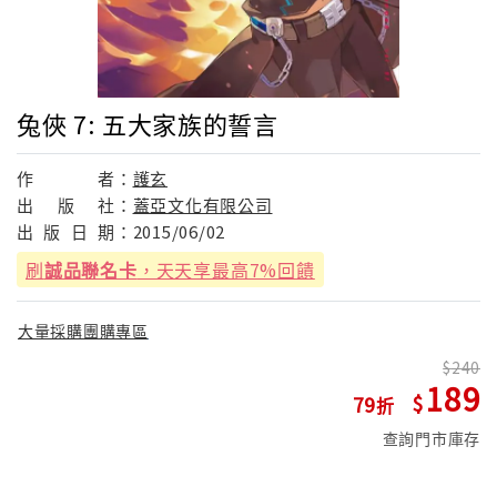
兔俠 7: 五大家族的誓言
作
者：
護玄
出
版
社：
蓋亞文化有限公司
出
版
日
期：
2015/06/02
刷
誠品聯名卡
，天天享最高7%回饋
大量採購團購專區
240
189
79
查詢門市庫存