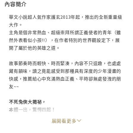
內容簡介
華文小說超人氣作家護玄2013年起，推出的全新重量級
大作。
主角是個非常熱血、超級崇拜所謂正義使者的青年（雖
然外表看似小孩!!），在作者特別的世界觀設定下，展
開了屬於他的英雄之道。
故事節奏時而輕快、時而緊湊，內容不只逗趣，也處處
藏有韻味，讀之竟能感受到那種具有深度的少年漫畫的
快感，推薦給心中充滿熱血正義、平時卻無處發洩的朋
友~~
不死兔俠大揭祕，
本體一出，驚愕四起！
展開看更多
各種神奇之物降臨的年代，
有一群身懷異能的人們，