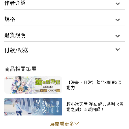
作者介紹
秉持不同的正義，邁向各自的英雄之道⋯⋯
規格
青鳥等人深入第七星區尋找兔俠本體，
卻發現「調魂」女孩陷入詭異狀態。
退貨說明
無差別的蠻橫攻擊，連頂端霸雷能力者都招架不住！
毛絨白兔睜眼，神祕銀箱開啟，
付款/配送
存活了百多年的「兔俠」，才要揭開真面目⋯⋯
禁忌的「炎獄」能力被迫發動，
商品相關策展
是誰徹底惹怒了芙西船員波塞特？
獨自面對強攻，他能否守住自己最重要的人！
【漫畫．日常】蓋亞x魔豆x原
動力
與青鳥冷戰期間，琥珀頻頻出現異狀，
兩人間的羈絆，面臨最大危機。
輕小說天后 護玄 經典系列《異
動之刻》溫暖回歸！
特別收錄>番外．摯愛
展開看更多