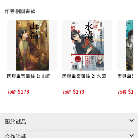
作者相關書籍
因與聿案簿錄 1: 山貓
因與聿案簿錄 2: 水漬
因與聿案簿
$173
$173
$17
79折
79折
79折
關於誠品
合作洽談