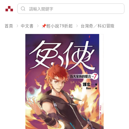
首頁
中文書
📌輕小說79折起
台灣奇／科幻冒險