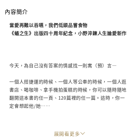
內容簡介
當愛再難以吞嚥，我們低頭品嘗食物
《蛹之生》出版四十周年紀念，小野淬鍊人生論愛新作
今天，為自己沒有答案的情感找一則寓（預）言—
一個人搭捷運的時候、一個人等公車的時候，一個人逛
書店、喝咖啡、拿手機拍蛋糕的時候，你可以隨時隨地
翻開這本書的任一頁、120篇裡的任一篇。這時，你一
定會想起他/她……
展開看更多
你會非常非常訝異—在這城市裡，每天，以「愛」為名