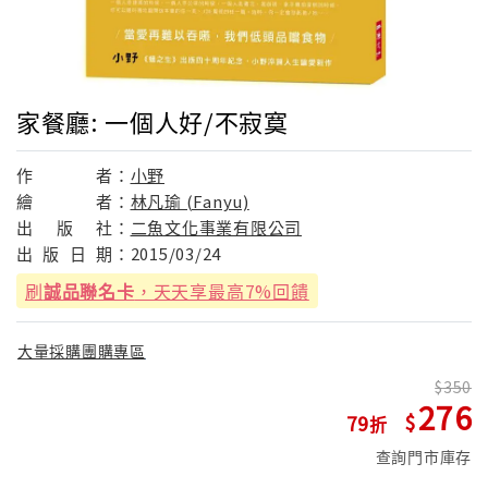
家餐廳: 一個人好/不寂寞
作
者：
小野
繪
者：
林凡瑜 (Fanyu)
出
版
社：
二魚文化事業有限公司
出
版
日
期：
2015/03/24
刷
誠品聯名卡
，天天享最高7%回饋
大量採購團購專區
350
276
79
查詢門市庫存