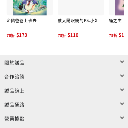
歡迎光臨，這間餐廳的名字，叫作「家」。
企鵝爸爸上班去
戴太陽眼鏡的PS.小姐
蛹之生
$173
$110
$11
79折
79折
79折
那些年，我們一起讀過的名作家—小野，這次真的 很．
不．一．樣。
關於誠品
於四十年前三月出版《蛹之生》，小野寫大學生如何尋
找自我、愛情，成為炙手可熱的作家。四十年過去，當
合作洽談
年的青年已成了爺爺，卻對人生中最重要的「愛」，有
了更深刻的體悟。今年三月，他顛覆了以往的自己，並
誠品線上
說：「翻轉的不是作品風格，而是探索世界時的所持的
態度。」
誠品通路
營業據點