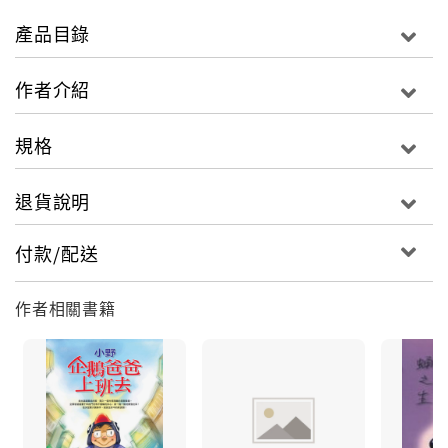
出現的臉孔與姿態，竟是如此相似。
產品目錄
全台灣最撼動人心的一代作家－小野，洞澈人間情愛百
作者介紹
態最新創作
規格
一本都會的情感隱喻之書；給這個時代的愛慾備忘錄
退貨說明
7套愛情小說餐，120樣短篇食材，1000次城市描摹，
10000種情感的回聲……
付款/配送
新生代療癒系插畫家Fanyu溫暖插畫，重新詮釋情感的
作者相關書籍
滋味
「妳不覺得一家好的咖啡館，要比心理諮商室要來得溫
暖？」