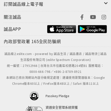
首度以飲食、味覺出發，書寫都市裡人與人的冷漠與熱
訂閱誠品線上電子報
情、親密與疏離。以120種滋味/菜餚為材料，隱喻上千
種感情的樣貌，組成七個套餐級故事。
關注誠品
誠品APP
內政部警政署
165全民防騙網
本書暖洋洋插畫，特邀當代美感捕捉大師Fanyu，以其
清澈雙眼，詮釋小野「回首向來蕭瑟處」的情愛文字。
時而彼此溫柔、時而各自固執，細緻搖晃後調出這本微
誠品線上eslite.com - powered by 誠品生活 / 誠品書店 / 誠品物流 | 誠品
生活股份有限公司 (eslite Spectrum Corporation)
妙特調。
統一編號：27952966 | 台灣台北市信義區松德路204號B1 服務電話：
0800-666-798／+886-2-8789-8921
本網站已依台灣網站內容分級規定處理｜建議使用瀏覽器版本：Google
Chrome版本60以上 / Firefox版本48以上 / Safari 版本11以上
奮力愛過後、大笑大哭後、一聲長嘆後，原諒這個世界
吧！
Passkey Pledge
敬那些我們終將付出的徒勞、迷惘、不堪，以及雲淡風
資通安全管理系統榮獲