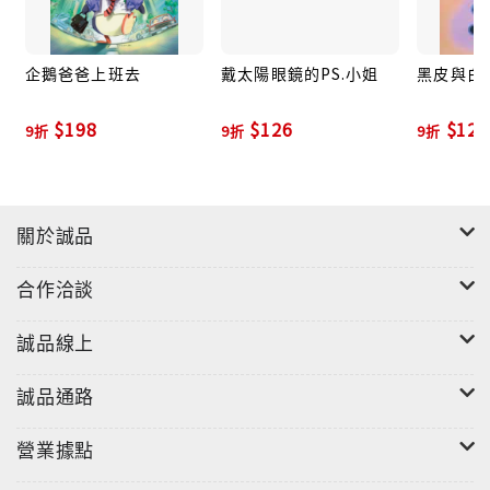
企鵝爸爸上班去
戴太陽眼鏡的PS.小姐
黑皮與白
$198
$126
$126
9折
9折
9折
關於誠品
合作洽談
誠品線上
誠品通路
營業據點