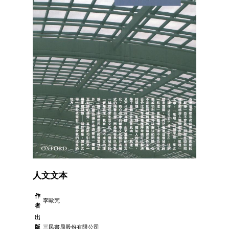
人文文本
作
李歐梵
者
出
版
三民書局股份有限公司