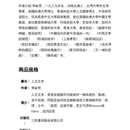
作者介紹 李歐梵，一九三九年生，河南太康人，台灣大學外文系
畢業，美國哈佛大學博士、香港科技大學人文榮譽博士，中央研究
員院士。現為香港中文大學講座教授。曾任美國哈佛大學中國文學
教授。曾任教普林斯頓大學、印地安那大學、芝加哥大學、加州大
學洛杉磯校區、香港科技大學、香港大學。著述包括：《鐵屋中的
吶喊：魯迅研究》、《中國現代作家中浪漫的一代》、《中西文學
的徊想》、《西湖的彼岸》、《上海摩登》、《狐狸洞話語》、
《世紀末囈語》、《尋回香港文化》、《都市漫遊者》、《清水灣
畔的臆語》、《我的哈佛歲月》、《蒼涼與世故》、《又一城狂想
曲》、《交響》、《睇色戒》等。
商品規格
書名 /
人文文本
作者 /
李歐梵
人文文本：香港這個都市仍能保持一種高度的「動感」
並不容易。問題是如何把這種動感溶入整個都市的「肌
簡介 /
理」之中。「肌理」這個字眼，英文可譯作texture或
fabric，這詞語意
出版社
三民書局股份有限公司
/