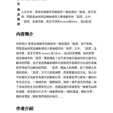
社
商
人文文本：香港這個都市仍能保持一種高度的「動感」並不容
品
易。問題是如何把這種動感溶入整個都市的「肌理」之中。
描
「肌理」這個字眼，英文可譯作texture或fabric，這詞語意
述
內容簡介
內容簡介 香港這個都市仍能保持一種高度的「動感」並不容易。
問題是如何把這種動感溶入整個都市的「肌理」之中。「肌理」這
個字眼，英文可譯作 texture 或 fabric，這詞語意雙關。如何把香
港這個城市的「肌理」重新織造？這不是功能主義或功利主義可以
解決的問題，也不是把興建新樓和古蹟保育作某種百分比或作某種
程序考核可以解決的問題。「肌理」猶如人的身體，除了骨骼之外
還有肌肉。「肌理」又不只是指身體，而更重要的是文化。我心目
中的都市文化絕非高雅式的陽春白雪，而是雅俗早已熔為一爐的日
常生活文化。一個城市的「實際肌理」我有一個不成文的理論：除
了本地市民生活的豐富性之外，也應該讓外來遊客有一種賓至如歸
的感覺，甚至能勾引出另一種集體回憶──關於建築，關於文學，
關於老電影，關於我們成長的地方……
作者介紹