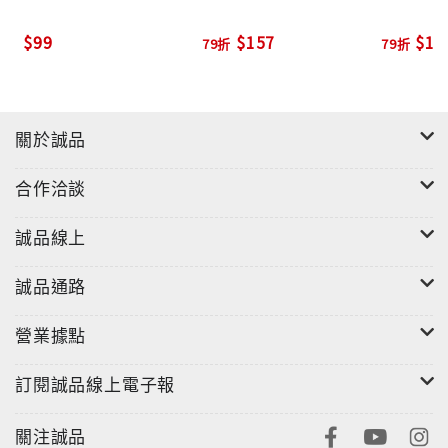
脖子不撒手，只好拍拍她的腦袋：「棠棠，這是幹麼
$99
$157
$19
79折
79折
呢？」季棠棠沒有回答。她和岳峰，是不是未來真的就
能過上無憂無慮幸福平安的日子了，是不是真的就像童
話故事的結尾一樣，壞人都受到了報應，再也不會來算
計他們了？未必。但是……有什麼關係呢？只要你在。
關於誠品
只要你在。
合作洽談
誠品線上
誠品通路
營業據點
訂閱誠品線上電子報
關注誠品