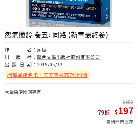
怨氣撞鈴 卷五: 同路 (新章最終卷)
作
者：
尾魚
出
版
社：
聯合文學出版社股份有限公司
出
版
日
期：
2015/05/12
刷
誠品聯名卡
，天天享最高7%回饋
大量採購團購專區
250
197
79
查詢門市庫存