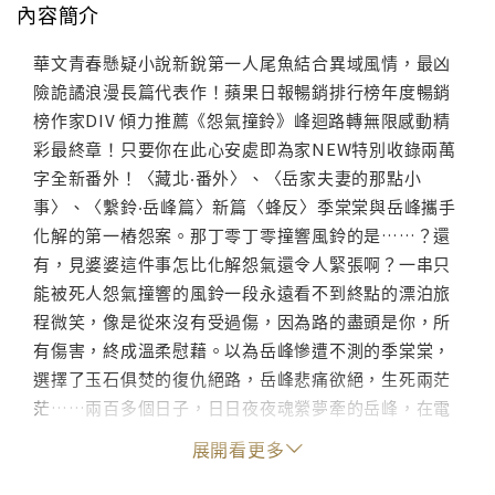
內容簡介
華文青春懸疑小說新銳第一人尾魚結合異域風情，最凶
險詭譎浪漫長篇代表作！蘋果日報暢銷排行榜年度暢銷
榜作家DIV 傾力推薦《怨氣撞鈴》峰迴路轉無限感動精
彩最終章！只要你在此心安處即為家NEW特別收錄兩萬
字全新番外！〈藏北‧番外〉、〈岳家夫妻的那點小
事〉、〈繫鈴‧岳峰篇〉新篇〈蜂反〉季棠棠與岳峰攜手
化解的第一樁怨案。那丁零丁零撞響風鈴的是……？還
有，見婆婆這件事怎比化解怨氣還令人緊張啊？一串只
能被死人怨氣撞響的風鈴一段永遠看不到終點的漂泊旅
程微笑，像是從來沒有受過傷，因為路的盡頭是你，所
有傷害，終成溫柔慰藉。以為岳峰慘遭不測的季棠棠，
選擇了玉石俱焚的復仇絕路，岳峰悲痛欲絕，生死兩茫
茫……兩百多個日子，日日夜夜魂縈夢牽的岳峰，在電
話那頭一句「岳峰？」的呼喚下，來到藏北，竟然找到
展開看更多
以為今生今世無緣再見的人，但她卻徹底遺忘了他……
青藏高原被稱為世界屋脊，阿里又被譽為屋脊的屋脊。