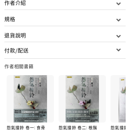
作者介紹
這樣寂靜的夜裡，離天最近的地方，過往種種，恍惚隔
世。那些永遠倒在來路的人：盛澤惠，盛清屏，葉連
規格
成，雙姨，秦守成，秦守業，還有尤思，那麼長的糾
葛，那麼深的怨恨，大幕拉下，風吹白骨，浪打黃沙。
退貨說明
從尕奈、雲南古城、敦煌魔鬼城到藏北，一路有你同
行。季棠棠閉上眼睛，熟悉的氣息縈繞過來，岳峰的吻
付款/配送
落下，溫柔得像是雨點，細小的顫慄順著肌膚紋理飛快
遊走，直通心臟。她對他說過喜歡，說過愛，但是從來
作者相關書籍
沒有在任何場合告訴過他，自己有多麼感激他。這個男
人，或許不是最好的，但是拿好過十倍的人給她，她也
不換，他不止是她的戀人，也是她的親人和恩人，是她
願意保護，願意拚命，願意陪伴終老的人。季棠棠低下
頭，悄悄揩去眼角的眼淚。岳峰壞笑著朝她嚷嚷：
「咦，小姑娘挺俊俏啊，低頭害什麼羞，過來讓爺劫個
色。」季棠棠笑起來，她幾乎是撲到岳峰懷裡去的，撞
得他胸口生疼，抱著她踉蹌著退了好幾步。好不容易穩
怨氣撞鈴 卷一: 食骨
怨氣撞鈴 卷二: 根鬚
怨氣撞鈴 
下步子，岳峰挺奇怪的，低頭想看她，她又抱緊了他的