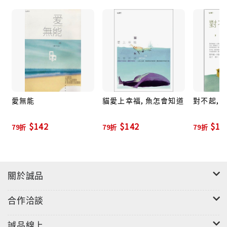
愛無能
貓愛上幸福, 魚怎會知道
對不起, 
$142
$142
$14
79折
79折
79折
關於誠品
合作洽談
誠品線上