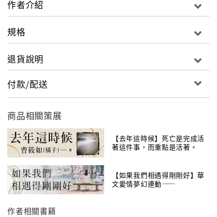
作者介紹
「喜歡和愛要怎麼分辨？」
規格
『簡單，喜歡是友情，愛則是愛情。』
「喜歡有可能變成愛嗎？」
退貨說明
『就像你和云瑄哪。』
「那愛變成喜歡呢？」
付款/配送
『就像我和你囉。』
「兩者有可能同時並存嗎？」
商品相關策展
『那對方肯定是你錯過不行的人。』
－－所以，為什麼不把握？
【去年這時候】死亡是完成活
著這件事，而重點是活著。
【如果我們相遇得剛剛好】華
文愛情夢幻連動——
Misa╳Sophia╳笭菁╳晨羽
作者相關書籍