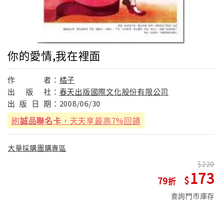
你的愛情,我在裡面
作
者：
橘子
出
版
社：
春天出版國際文化股份有限公司
出
版
日
期：
2008/06/30
刷
誠品聯名卡
，天天享最高7%回饋
大量採購團購專區
220
173
79
查詢門市庫存