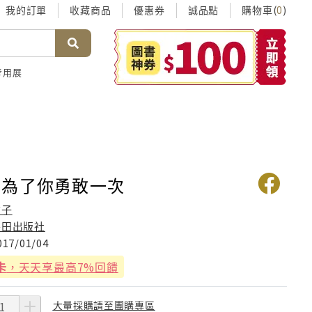
我的訂單
收藏商品
優惠券
誠品點
購物車(
)
0
考用展
想為了你勇敢一次
橘子
麥田出版社
017/01/04
卡
，天天享最高7%回饋
大量採購請至團購專區