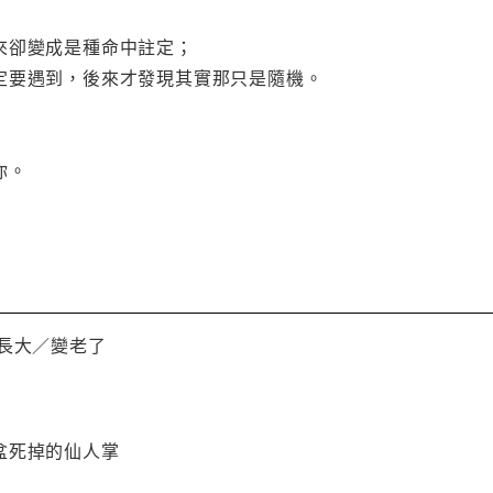
來卻變成是種命中註定；
定要遇到，後來才發現其實那只是隨機。
你。
起長大／變老了
盆死掉的仙人掌