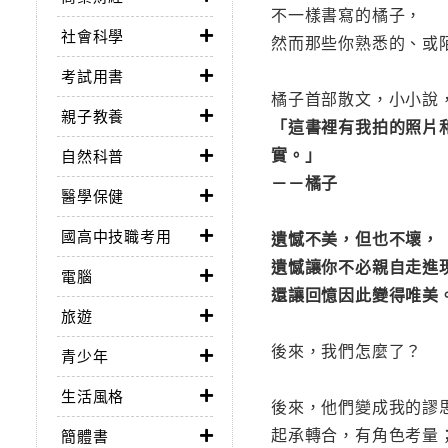
不一樣書寫的橘子，
社會科學
然而那些你熟悉的、或
考試用書
橘子首部散文，小小說
親子教養
「這書裡有我拍的照片
實。」
自然科普
－－橘子
醫學保健
國高中技職考用
遺憾不美，但也不壞，
遺憾讓你不必親自走進
電腦
還讓回憶因此變得唯美
旅遊
後來，我們怎麼了？
青少年
生活風格
後來，他們變成我的謬
起承轉合，有角色考量
簡體書