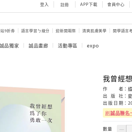
登入
APP下載
會員中心
註冊
站9折券
語言學習ㄅ級分
迎新開鞋祭
清爽肌膚美學
開學語言
誠品獨家
誠品畫廊
活動專區
expo
我曾經
作
者：
出
版
社：
出
版
日
期：
2
刷
誠品聯名
數量