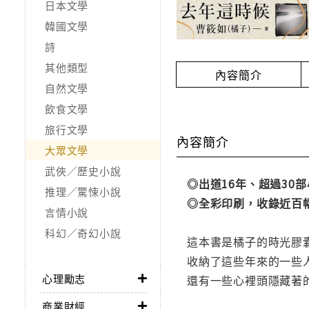
日本文學
韓國文學
詩
其他類型
內容簡介
自然文學
飲食文學
旅行文學
內容簡介
大眾文學
武俠／歷史小說
◎出道16年、超過30
推理／驚悚小說
◎全彩印刷，收錄近百
言情小說
科幻／奇幻小說
這本書是橘子的時光膠
收納了這些年來的一些
心理勵志
還有一些心裡頭隱藏著
商業財經