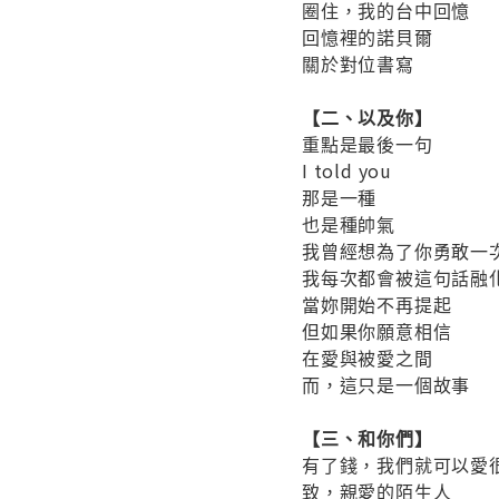
圈住，我的台中回憶
回憶裡的諾貝爾
關於對位書寫
【二、以及你】
重點是最後一句
I told you
那是一種
也是種帥氣
我曾經想為了你勇敢一
我每次都會被這句話融
當妳開始不再提起
但如果你願意相信
在愛與被愛之間
而，這只是一個故事
【三、和你們】
有了錢，我們就可以愛
致，親愛的陌生人