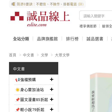
防詐3要訣：不聽信、不操作、掛斷電話
(詳)
禮享偶爸節
搶領全
全站分類
品牌旗艦館
排行榜
誠品選書
首頁
中文書
文學
大眾文學
中文書
📢強檔預購
☀️身心靈加油站
📌圖文漫畫85折起
📌輕小說79折起