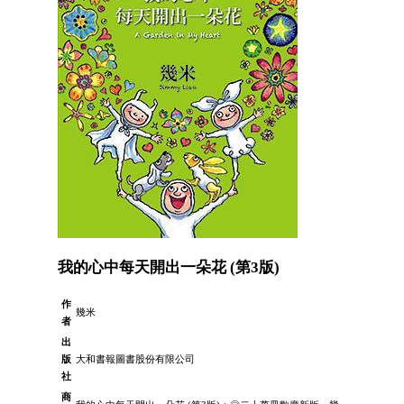
我的心中每天開出一朵花 (第3版)
作
幾米
者
出
版
大和書報圖書股份有限公司
社
商