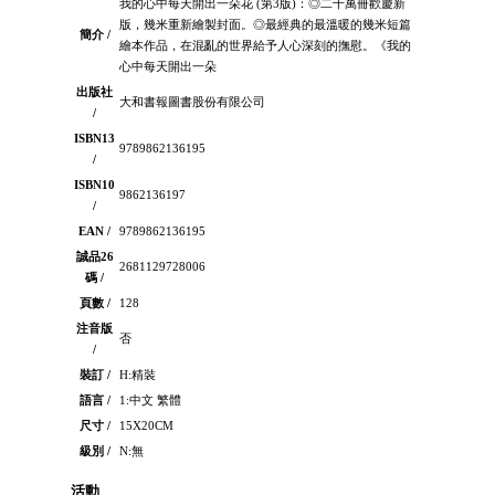
我的心中每天開出一朵花 (第3版)：◎二十萬冊歡慶新
版，幾米重新繪製封面。◎最經典的最溫暖的幾米短篇
簡介 /
繪本作品，在混亂的世界給予人心深刻的撫慰。《我的
心中每天開出一朵
出版社
大和書報圖書股份有限公司
/
ISBN13
9789862136195
/
ISBN10
9862136197
/
EAN /
9789862136195
誠品26
2681129728006
碼 /
頁數 /
128
注音版
否
/
裝訂 /
H:精裝
語言 /
1:中文 繁體
尺寸 /
15X20CM
級別 /
N:無
活動