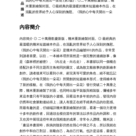
我的心中每天開出一朵花 (第3版)：◎二十萬冊歡慶新版，幾
品
米重新繪製封面。◎最經典的最溫暖的幾米短篇繪本作品，在
描
混亂的世界給予人心深刻的撫慰。《我的心中每天開出一朵
述
內容簡介
內容簡介 ◎ 二十萬冊歡慶新版，幾米重新繪製封面。◎ 最經典的
最溫暖的幾米短篇繪本作品，在混亂的世界給予人心深刻的撫慰。
《我的心中每天開出一朵花》是幾米作品編號001的作品，非常受
到讀者喜愛。以往，一本繪本理所當然是一個完整的連續故事，像
是《森林裡的祕密》、《向左走・向右走》，本書卻以同一個概念
搭配許多不同主題而主角相同的圖文，成為散文般敘事的創新繪本
創作。讀者後來可以看到小米、郝完美等可愛的角色，絕不能忘記
《我的心中每天開出一朵花》所開創的短篇繪本形式，使得繪本有
了新的樣貌。在《我的心中每天開出一朵花》發行突破二十萬冊之
際，幾米重新繪製了封面，也同時出版平裝版與精裝版，彌補多年
來這本書只有平裝版的小遺憾。回看這本多年前的作品，發現內容
仍舊和社會脈動連結得上，讓人有股正在經手經典作品的欣慰感。
而最有趣的是，仔細端詳幾米重新繪製的封面，看著一個功力更增
十多年的創作者，回過頭去模仿當年的筆法以求作品內外調和，但
又在其中展現這些年來自我精進的成果，非常令人讚嘆。幾米說：
「畫這本書當時，疾病的陰影仍然在我心中揮之不去，所以我就在
創作中和自己對話，鼓勵自己，為自己打氣。也許是這樣，最後完