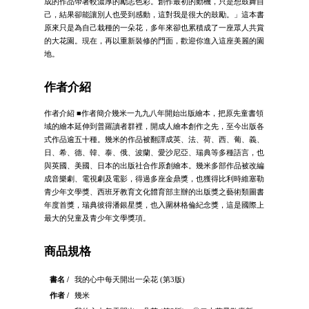
成的作品帶著較濃厚的勵志色彩。創作最初的動機，只是想鼓舞自
己，結果卻能讓別人也受到感動，這對我是很大的鼓勵。」這本書
原來只是為自己栽種的一朵花，多年來卻也累積成了一座眾人共賞
的大花園。現在，再以重新裝修的門面，歡迎你進入這座美麗的園
地。
作者介紹
作者介紹 ■作者簡介幾米一九九八年開始出版繪本，把原先童書領
域的繪本延伸到普羅讀者群裡，開成人繪本創作之先，至今出版各
式作品逾五十種。幾米的作品被翻譯成英、法、荷、西、葡、義、
日、希、德、韓、泰、俄、波蘭、愛沙尼亞、瑞典等多種語言，也
與英國、美國、日本的出版社合作原創繪本。幾米多部作品被改編
成音樂劇、電視劇及電影，得過多座金鼎獎，也獲得比利時維塞勒
青少年文學獎、西班牙教育文化體育部主辦的出版獎之藝術類圖書
年度首獎，瑞典彼得潘銀星獎，也入圍林格倫紀念獎，這是國際上
最大的兒童及青少年文學獎項。
商品規格
書名 /
我的心中每天開出一朵花 (第3版)
作者 /
幾米