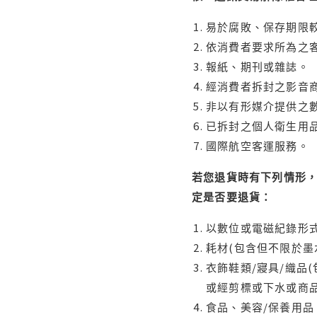
易於腐敗、保存期限較
依消費者要求所為之客
報紙、期刊或雜誌。
經消費者拆封之影音
非以有形媒介提供之數
已拆封之個人衛生用品
國際航空客運服務。
若您退貨時有下列情形，
定是否要退貨：
以數位或電磁紀錄形式
耗材(包含但不限於墨
衣飾鞋類/寢具/織品
或經剪標或下水或商
食品、美容/保養用