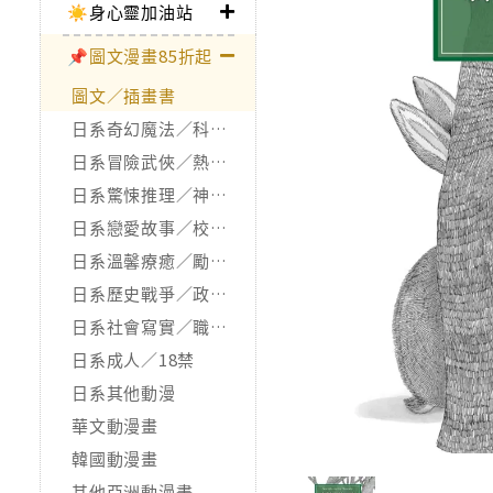
☀️身心靈加油站
📌圖文漫畫85折起
圖文／插畫書
日系奇幻魔法／科幻冒險
日系冒險武俠／熱血運動
日系驚悚推理／神怪靈異
日系戀愛故事／校園青春
日系溫馨療癒／勵志搞笑
日系歷史戰爭／政治宗教
日系社會寫實／職場職人
日系成人／18禁
日系其他動漫
華文動漫畫
韓國動漫畫
其他亞洲動漫畫