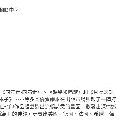
翻閱中。
年以《向左走‧向右走》、《聽幾米唱歌》和《月亮忘記
本子》……等多本優質繪本在出版市場興起了一陣持
在他的作品裡營造出流暢詩意的畫面，散發出深情迷
餘萬冊的佳績，更賣出美國、德國、法國、希臘、韓