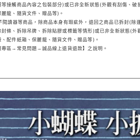
等接觸商品內容之包裝部分)或已非全新狀態(外觀有刮傷、破
保麗龍、隨貨文件、贈品等)。
電子閱讀器等商品，除商品本身有瑕疵外，退回之商品已拆封(除
封條、拆除吊牌、拆除貼膠或標籤等情形)或已非全新狀態(外
袋、配件紙箱、保麗龍、隨貨文件、贈品等)。
服專區→常見問題→誠品線上退貨退款】之說明。