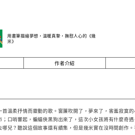
用畫筆描繪夢想，溫暖真摯，撫慰人心的《幾
米》
作者介紹
一首溫柔抒情而靈動的歌。窗簾吹開了，夢來了，害羞寂寞的
市；口哨響起，蝙蝠俠黑狗出來了，這次小女孩將有什麼奇遇
去哪兒？聽說這個故事還有續集，但是幾米實在沒時間創作。