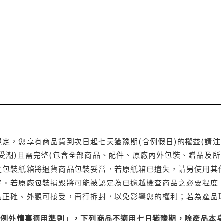
定，您享有商品貨到次日起七天猶豫期(含例假日)的權益(請
受潮)且需完整(包含全部商品、配件、原廠內外包裝、贈品及所
之包裝紙箱將退貨商品包裝妥當，若原紙箱已遺失，請另使用其
字。若原廠包裝損毀將可能被認定為已逾越檢查商品之必要程度，
品正確、外觀可接受，再行拆封，以免影響您的權利；若為產品
理例外情事適用準則」，下列商品不適用七日猶豫期，除產品本