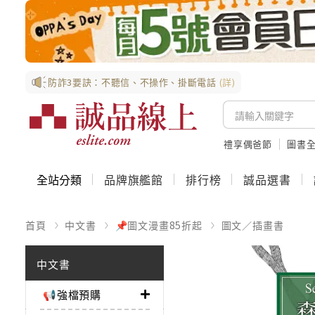
防詐3要訣：不聽信、不操作、掛斷電話
(詳)
禮享偶爸節
圖書全
全站分類
品牌旗艦館
排行榜
誠品選書
首頁
中文書
📌圖文漫畫85折起
圖文／插畫書
中文書
📢強檔預購