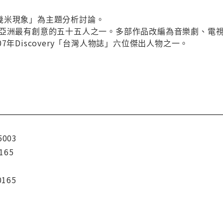
幾米現象」為主題分析討論。
e雜誌選為亞洲最有創意的五十五人之一。多部作品改編為音樂劇、
7年Discovery「台灣人物誌」六位傑出人物之一。
5003
165
0165