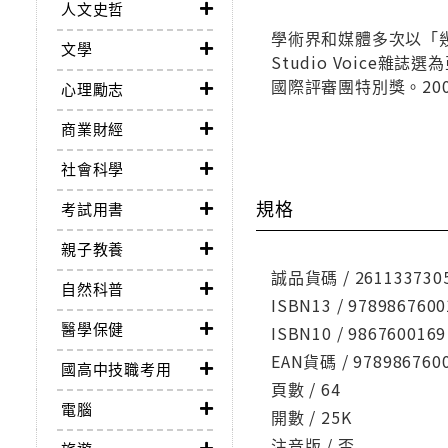
人文史哲
學術界和媒體多次以「
文學
Studio Voic
國際評審團特別獎。200
心理勵志
商業財經
社會科學
規格
考試用書
親子教養
誠品貨碼 / 261133730
自然科普
ISBN13 / 9789867600
醫學保健
ISBN10 / 9867600169
EAN貨碼 / 978986760
國高中技職考用
頁數 / 64
電腦
開數 / 25K
注音版 / 否