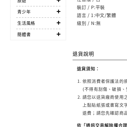
旅遊
裝訂 / P:平裝
青少年
語言 / 1:中文/繁體
級別 / N:無
生活風格
簡體書
退貨說明
退貨須知：
依照消費者保護法的規
(不得有刮傷、破損、
請您以送貨廠商使用
上黏貼紙張或書寫文
退費；請您先確認商
依「通訊交易解除權合