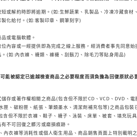
短或解約時即將逾期。(如:生鮮蔬果、乳製品、冷凍冷藏食材、
製化給付。(如:客製印章、鋼筆刻字)
商品或電腦軟體。
位內容或一經提供即為完成之線上服務，經消費者事先同意始提
。(如:內衣褲、襪類、褲襪、刮鬍刀、除毛刀等貼身用品)
可能被認定已逾越檢查商品之必要程度而須負擔為回復原狀必要
儲存或著作權相關之商品(包含但不限於CD、VCD、DVD、電
水匣、碳粉匣、紙張、筆類墨水、清潔劑補充包等)之商品包裝已
(包含但不限於衣褲、鞋子、襪子、泳裝、床單、被套、填充玩具
品有不可回復之髒污或磨損痕跡。
品、內衣褲等消耗性或個人衛生用品、商品銷售頁面上特別載明之