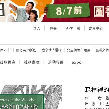
登入
APP下載
會員中心
註冊
面79折
藝術展79折起
禮享情人選物
兒童情緒主題展
臺灣文化
誠品獨家
誠品畫廊
活動專區
expo
森林裡
作
者：
出
版
社：