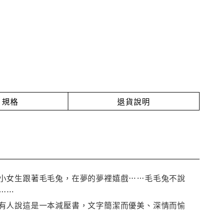
規格
退貨說明
小女生跟著毛毛兔，在夢的夢裡嬉戲……毛毛兔不說
……
有人說這是一本減壓書，文字簡潔而優美、深情而愉