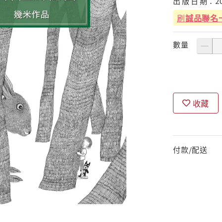
出
版
日
期：
2
刷
誠品聯名
數量
收藏
付款/配送