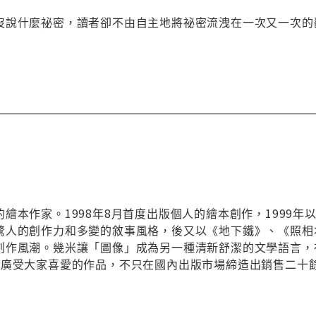
沒說什麼祕密，讀者卻不由自主地將祕密流洩在一次又一次的
繪本作家。1998年8月首度出版個人的繪本創作，1999
驚人的創作力和多變的敘事風格，後又以《地下鐵》、《照相
創作風潮。幾米讓「圖像」成為另一種清新舒潔的文學語言，
本廣受大家喜愛的作品，不只在國內出版市場締造出銷售二十