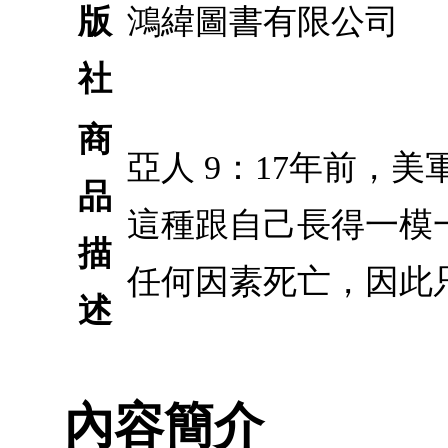
版
鴻緯圖書有限公司
社
商
亞人 9：17年前，
品
這種跟自己長得一模
描
任何因素死亡，因此
述
內容簡介