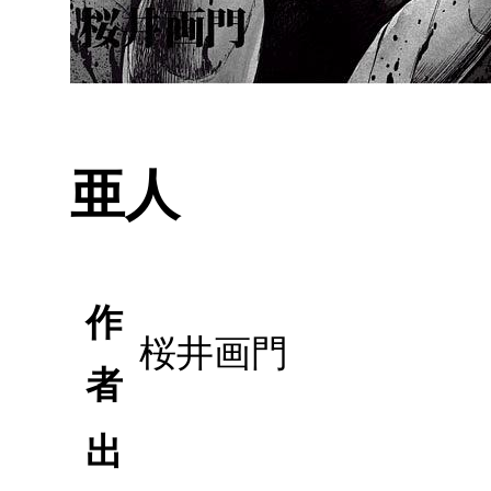
亜人
作
桜井画門
者
出