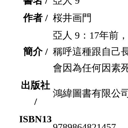
書名 /
亞人 9
作者 /
桜井画門
亞人 9：17年
簡介 /
稱呼這種跟自己
會因為任何因素
出版社
鴻緯圖書有限公
/
ISBN13
9789864821457