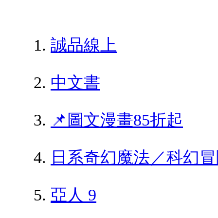
誠品線上
中文書
📌圖文漫畫85折起
日系奇幻魔法／科幻冒
亞人 9