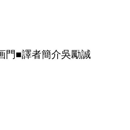
画門■譯者簡介吳勵誠