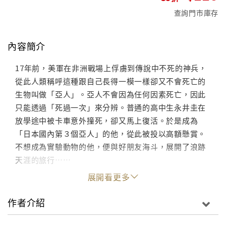
查詢門市庫存
內容簡介
17年前，美軍在非洲戰場上俘虜到傳說中不死的神兵，
從此人類稱呼這種跟自己長得一模一樣卻又不會死亡的
生物叫做「亞人」。亞人不會因為任何因素死亡，因此
只能透過「死過一次」來分辨。普通的高中生永井圭在
放學途中被卡車意外撞死，卻又馬上復活。於是成為
「日本國內第３個亞人」的他，從此被投以高額懸賞。
不想成為實驗動物的他，便與好朋友海斗，展開了浪跡
天涯的旅行……
展開看更多
作者介紹