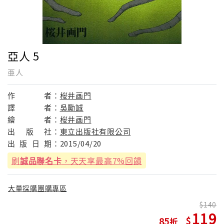
亞人 5
亜人
作
者：
桜井画門
譯
者：
吳勵誠
繪
者：
桜井画門
出
版
社：
東立出版社有限公司
出
版
日
期：
2015/04/20
刷
誠品聯名卡
，天天享最高7%回饋
大量採購團購專區
140
119
85