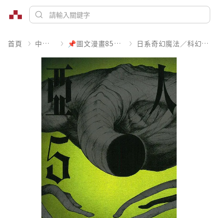
首頁
中文書
📌圖文漫畫85折起
日系奇幻魔法／科幻冒險