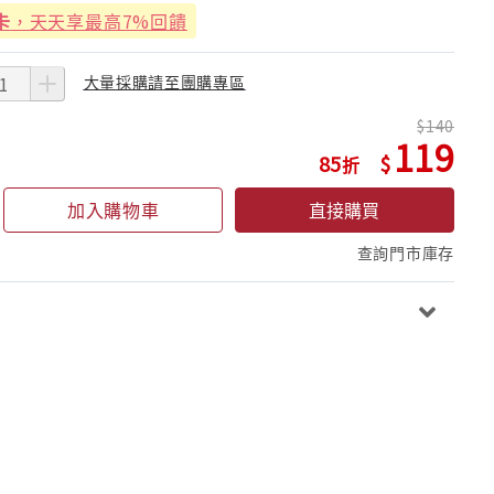
卡
，天天享最高7%回饋
大量採購請至團購專區
140
119
85
加入購物車
直接購買
查詢門市庫存