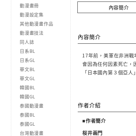
動漫畫冊
內容簡介
動漫設定集
其他動漫畫作品
動漫畫技法
內容簡介
同人誌
日系BL
17年前，美軍在非洲
日系GL
會因為任何因素死亡，
華文BL
「日本國內第３個亞人
華文GL
韓國BL
韓國GL
作者介紹
泰國動漫畫
泰國BL
■作者簡介
泰國GL
桜井画門
台灣動漫畫