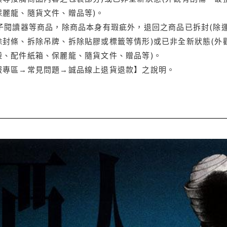
保麗龍、隨貨文件、贈品等)。
電子閱讀器等商品，除商品本身有瑕疵外，退回之商品已拆封(除
封條、拆除吊牌、拆除貼膠或標籤等情形)或已非全新狀態(外
袋、配件紙箱、保麗龍、隨貨文件、贈品等)。
服專區→常見問題→誠品線上退貨退款】之說明。