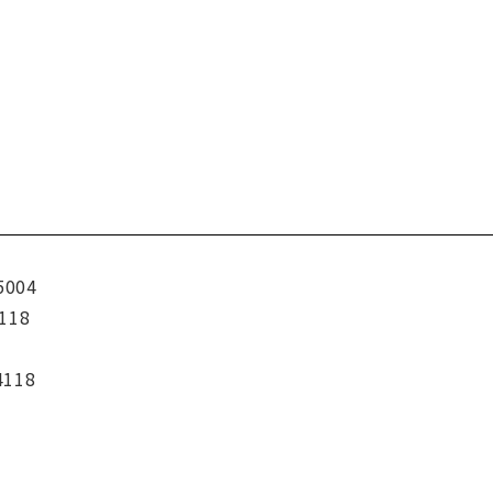
5004
118
4118