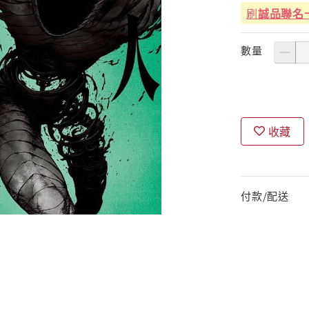
刷
誠品聯名
數量
收藏
付款/配送