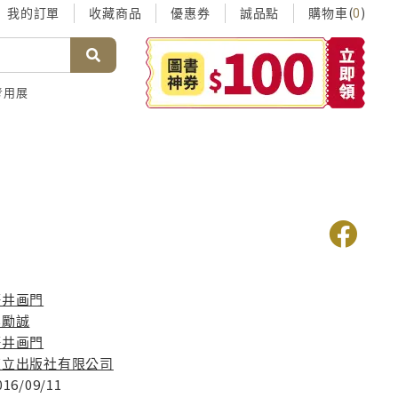
我的訂單
收藏商品
優惠券
誠品點
購物車(
)
0
考用展
桜井画門
吳勵誠
桜井画門
東立出版社有限公司
016/09/11