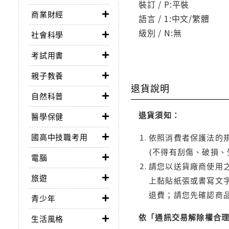
裝訂 / P:平裝
商業財經
語言 / 1:中文/繁體
級別 / N:無
社會科學
考試用書
親子教養
退貨說明
自然科普
退貨須知：
醫學保健
國高中技職考用
依照消費者保護法的規
(不得有刮傷、破損、
電腦
請您以送貨廠商使用
旅遊
上黏貼紙張或書寫文
退費；請您先確認商
青少年
依「通訊交易解除權合
生活風格