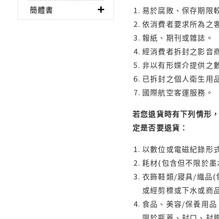
簡體書
易於腐敗、保存期限較
依消費者要求所為之客
報紙、期刊或雜誌。
經消費者拆封之影音
非以有形媒介提供之數
已拆封之個人衛生用品
國際航空客運服務。
若您退貨時有下列情形，
定是否要退貨：
以數位或電磁紀錄形式
耗材(包含但不限於墨
衣飾鞋類/寢具/織品
或經剪標或下水或商
食品、美容/保養用
限於瓶蓋、封口、封膜