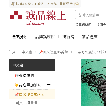
防詐3要訣：不聽信、不操作、掛斷電話
(詳)
禮享偶爸節
搶領全
全站分類
品牌旗艦館
排行榜
誠品選書
首頁
中文書
📌圖文漫畫85折起
日系奇幻魔法／科幻
中文書
📢強檔預購
☀️身心靈加油站
📌圖文漫畫85折起
圖文／插畫書