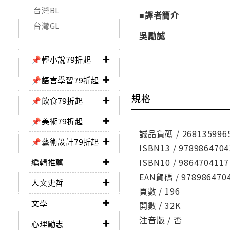
台灣BL
■譯者簡介
台灣GL
吳勵誠
📌輕小說79折起
📌語言學習79折起
規格
📌飲食79折起
📌美術79折起
誠品貨碼 / 268135996
📌藝術設計79折起
ISBN13 / 9789864704
ISBN10 / 9864704117
編輯推薦
EAN貨碼 / 978986470
人文史哲
頁數 / 196
文學
開數 / 32K
注音版 / 否
心理勵志