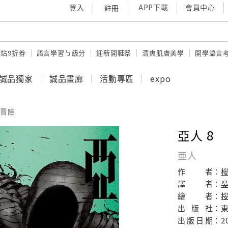
登入
APP下載
會員中心
註冊
站9折券
語言學習ㄅ級分
迎新開鞋祭
清爽肌膚美學
開學語言
誠品獨家
誠品畫廊
活動專區
expo
冒險
亞人 8
亜人
作
者：
譯
者：
繪
者：
出
版
社：
出
版
日
期：
2