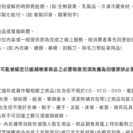
短或解約時即將逾期。(如:生鮮蔬果、乳製品、冷凍冷藏食材、
製化給付。(如:客製印章、鋼筆刻字)
商品或電腦軟體。
位內容或一經提供即為完成之線上服務，經消費者事先同意始提
。(如:內衣褲、襪類、褲襪、刮鬍刀、除毛刀等貼身用品)
可能被認定已逾越檢查商品之必要程度而須負擔為回復原狀必要
儲存或著作權相關之商品(包含但不限於CD、VCD、DVD、電
水匣、碳粉匣、紙張、筆類墨水、清潔劑補充包等)之商品包裝已
(包含但不限於衣褲、鞋子、襪子、泳裝、床單、被套、填充玩具
品有不可回復之髒污或磨損痕跡。
品、內衣褲等消耗性或個人衛生用品、商品銷售頁面上特別載明之
等接觸商品內容之包裝部分)或已非全新狀態(外觀有刮傷、破