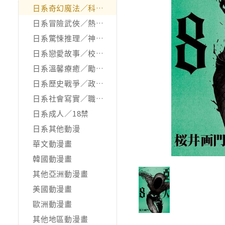
日系奇幻魔法／科幻冒險
日系冒險武俠／熱血運動
日系驚悚推理／神怪靈異
日系戀愛故事／校園青春
日系溫馨療癒／勵志搞笑
日系歷史戰爭／政治宗教
日系社會寫實／職場職人
日系成人／18禁
日系其他動漫
華文動漫畫
韓國動漫畫
其他亞洲動漫畫
美國動漫畫
歐洲動漫畫
其他地區動漫畫