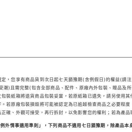
定，您享有商品貨到次日起七天猶豫期(含例假日)的權益(請
受潮)且需完整(包含全部商品、配件、原廠內外包裝、贈品及所
之包裝紙箱將退貨商品包裝妥當，若原紙箱已遺失，請另使用其
字。若原廠包裝損毀將可能被認定為已逾越檢查商品之必要程度，
品正確、外觀可接受，再行拆封，以免影響您的權利；若為產品
理例外情事適用準則」，下列商品不適用七日猶豫期，除產品本