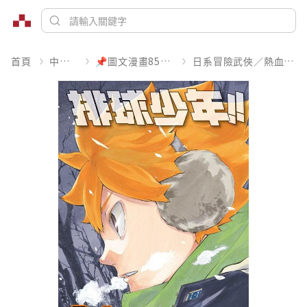
首頁
中文書
📌圖文漫畫85折起
日系冒險武俠／熱血運動