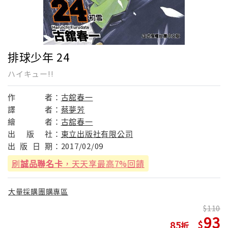
排球少年 24
ハイキュー!!
作
者：
古舘春一
譯
者：
蔡夢芳
繪
者：
古舘春一
出
版
社：
東立出版社有限公司
出
版
日
期：
2017/02/09
刷
誠品聯名卡
，天天享最高7%回饋
大量採購團購專區
110
93
85