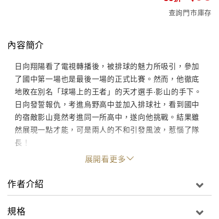
查詢門市庫存
內容簡介
日向翔陽看了電視轉播後，被排球的魅力所吸引，參加
了國中第一場也是最後一場的正式比賽。然而，他徹底
地敗在別名「球場上的王者」的天才選手‧影山的手下。
日向發誓報仇，考進烏野高中並加入排球社，看到國中
的宿敵影山竟然考進同一所高中，遂向他挑戰。結果雖
然展現一點才能，可是兩人的不和引發風波，惹惱了隊
長！
展開看更多
作者介紹
規格