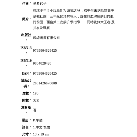
作者 /
星希代子
排球少年!! 小說版!! 7: 決戰之秋：國中生來到烏野高中
參觀社團！三年級的澤村等人，趕在熱血沸騰的日向他
簡介 /
們前面，面臨第二次的升學指導……同時收錄大王者‧及
川在決戰賽
出版社
鴻緯圖書有限公司
/
ISBN13
9789864828425
/
ISBN10
9864828428
/
EAN /
9789864828425
誠品26
2681426670008
碼 /
頁數 /
196
開數 /
32K
注音版
否
/
裝訂 /
P:平裝
語言 /
1:中文 繁體
尺寸 /
13 x 19 cm