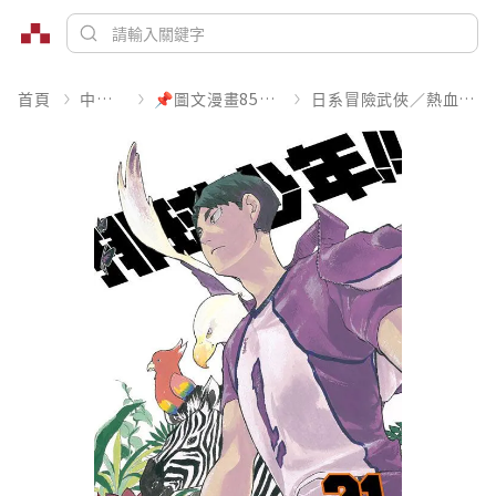
首頁
中文書
📌圖文漫畫85折起
日系冒險武俠／熱血運動