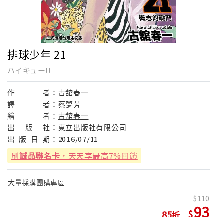
排球少年 21
ハイキュー!!
作
者：
古舘春一
譯
者：
蔡夢芳
繪
者：
古舘春一
出
版
社：
東立出版社有限公司
出
版
日
期：
2016/07/11
刷
誠品聯名卡
，天天享最高7%回饋
大量採購團購專區
110
93
85