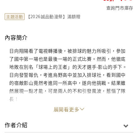
查詢門市庫存
【2026誠品動漫祭】滿額贈
主題活動
內容簡介
日向翔陽看了電視轉播後，被排球的魅力所吸引，參加
了國中第一場也是最後一場的正式比賽。然而，他徹底
地敗在別名「球場上的王者」的天才選手‧影山的手下。
日向發誓報仇，考進烏野高中並加入排球社，看到國中
的宿敵影山竟然考進同一所高中，遂向他挑戰。結果雖
然展現一點才能，可是兩人的不和引發風波，惹惱了隊
長！
展開看更多
作者介紹