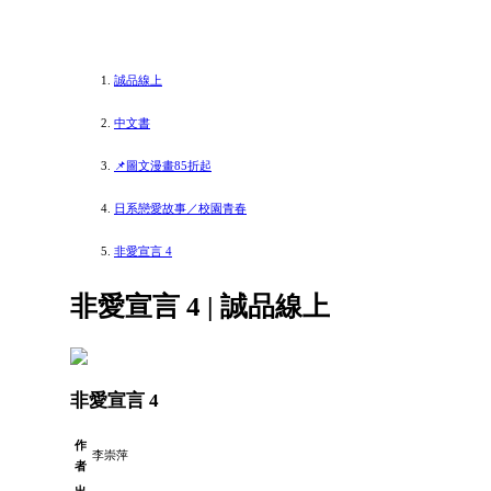
誠品線上
中文書
📌圖文漫畫85折起
日系戀愛故事／校園青春
非愛宣言 4
非愛宣言 4 | 誠品線上
非愛宣言 4
作
李崇萍
者