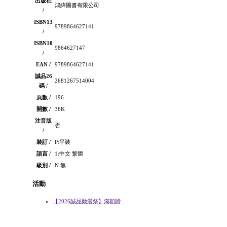
出版社
鴻緯圖書有限公司
/
ISBN13
9789864627141
/
ISBN10
9864627147
/
EAN /
9789864627141
誠品26
2681267514004
碼 /
頁數 /
196
開數 /
36K
注音版
否
/
裝訂 /
P:平裝
語言 /
1:中文 繁體
級別 /
N:無
活動
【2026誠品動漫祭】滿額贈