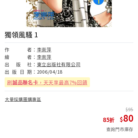
獨領風騷 1
作
者：
李崇萍
繪
者：
李崇萍
出
版
社：
東立出版社有限公司
出
版
日
期：
2006/04/18
刷
誠品聯名卡
，天天享最高7%回饋
大量採購團購專區
95
80
85
查詢門市庫存