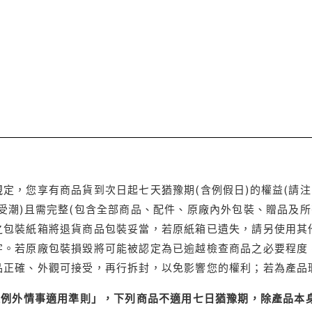
定，您享有商品貨到次日起七天猶豫期(含例假日)的權益(請
受潮)且需完整(包含全部商品、配件、原廠內外包裝、贈品及所
之包裝紙箱將退貨商品包裝妥當，若原紙箱已遺失，請另使用其
字。若原廠包裝損毀將可能被認定為已逾越檢查商品之必要程度，
品正確、外觀可接受，再行拆封，以免影響您的權利；若為產品
理例外情事適用準則」，下列商品不適用七日猶豫期，除產品本