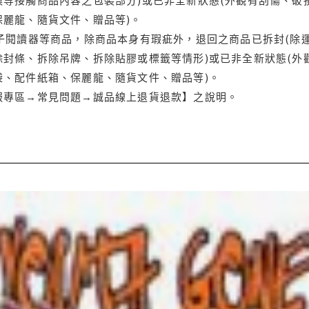
保麗龍、隨貨文件、贈品等)。
電子閱讀器等商品，除商品本身有瑕疵外，退回之商品已拆封(除
封條、拆除吊牌、拆除貼膠或標籤等情形)或已非全新狀態(外
袋、配件紙箱、保麗龍、隨貨文件、贈品等)。
服專區→常見問題→誠品線上退貨退款】之說明。