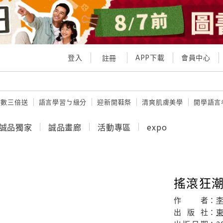
登入
APP下載
會員中心
註冊
點數三倍送
語言學習ㄅ級分
迎新開鞋祭
清爽肌膚美學
開學語言
誠品獨家
誠品畫廊
活動專區
expo
搖滾狂潮 
作
者：
出
版
社：