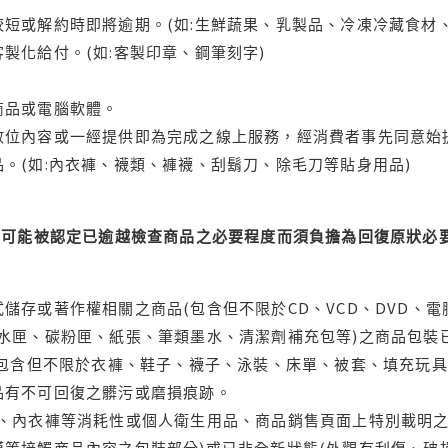
短或解約時即將逾期。(如:生鮮蔬果、乳製品、冷凍冷藏食材、
製化給付。(如:客製印章、鋼筆刻字)
商品或電腦軟體。
位內容或一經提供即為完成之線上服務，經消費者事先同意始提
。(如:內衣褲、襪類、褲襪、刮鬍刀、除毛刀等貼身用品)
可能被認定已逾越檢查商品之必要程度而須負擔為回復原狀必要
儲存或著作權相關之商品(包含但不限於CD、VCD、DVD、電
水匣、碳粉匣、紙張、筆類墨水、清潔劑補充包等)之商品包裝已
(包含但不限於衣褲、鞋子、襪子、泳裝、床單、被套、填充玩具
品有不可回復之髒污或磨損痕跡。
品、內衣褲等消耗性或個人衛生用品、商品銷售頁面上特別載明之
等接觸商品內容之包裝部分)或已非全新狀態(外觀有刮傷、破