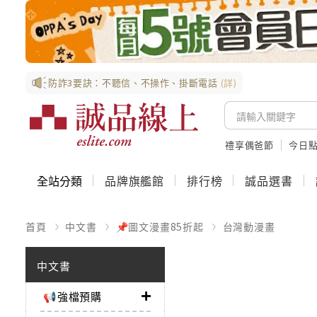
防詐3要訣：不聽信、不操作、掛斷電話
(詳)
禮享偶爸節
今日
全站分類
品牌旗艦館
排行榜
誠品選書
首頁
中文書
📌圖文漫畫85折起
台灣動漫畫
中文書
📢強檔預購