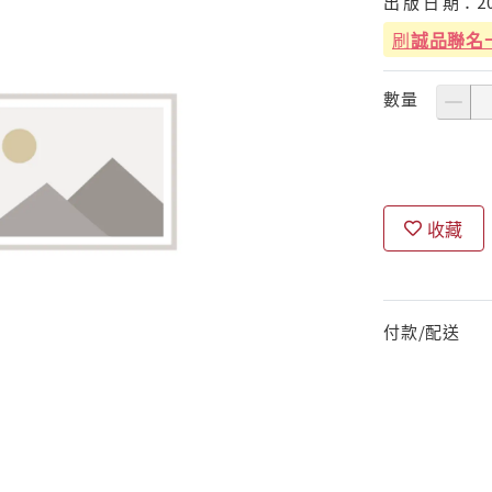
出
版
日
期：
2
刷
誠品聯名
數量
收藏
付款/配送