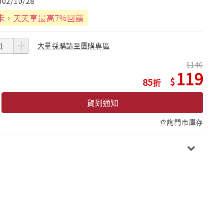
002/10/28
卡
，天天享最高7%回饋
大量採購請至團購專區
140
119
85
貨到通知
查詢門市庫存