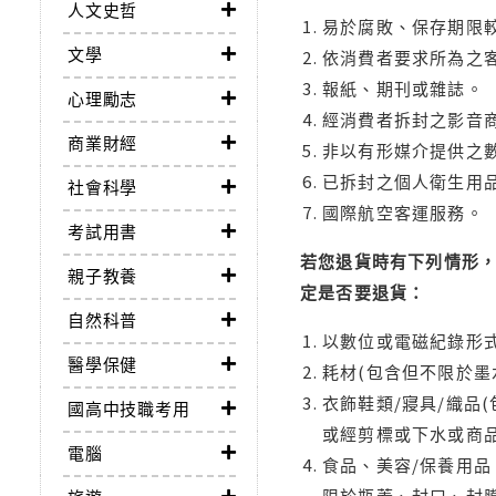
人文史哲
易於腐敗、保存期限較
文學
依消費者要求所為之客
報紙、期刊或雜誌。
心理勵志
經消費者拆封之影音
商業財經
非以有形媒介提供之數
已拆封之個人衛生用品
社會科學
國際航空客運服務。
考試用書
若您退貨時有下列情形，
親子教養
定是否要退貨：
自然科普
以數位或電磁紀錄形式
醫學保健
耗材(包含但不限於墨
衣飾鞋類/寢具/織品
國高中技職考用
或經剪標或下水或商
電腦
食品、美容/保養用
限於瓶蓋、封口、封膜