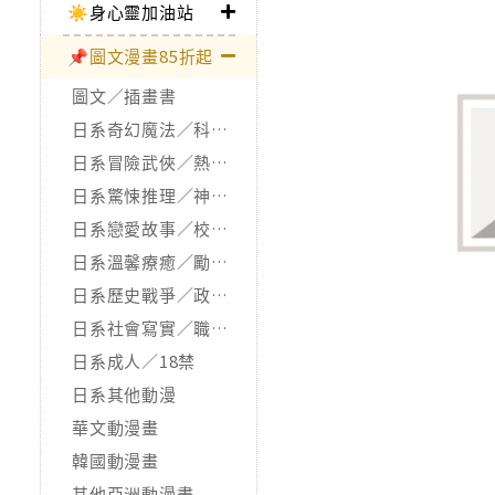
☀️身心靈加油站
📌圖文漫畫85折起
圖文／插畫書
日系奇幻魔法／科幻冒險
日系冒險武俠／熱血運動
日系驚悚推理／神怪靈異
日系戀愛故事／校園青春
日系溫馨療癒／勵志搞笑
日系歷史戰爭／政治宗教
日系社會寫實／職場職人
日系成人／18禁
日系其他動漫
華文動漫畫
韓國動漫畫
其他亞洲動漫畫