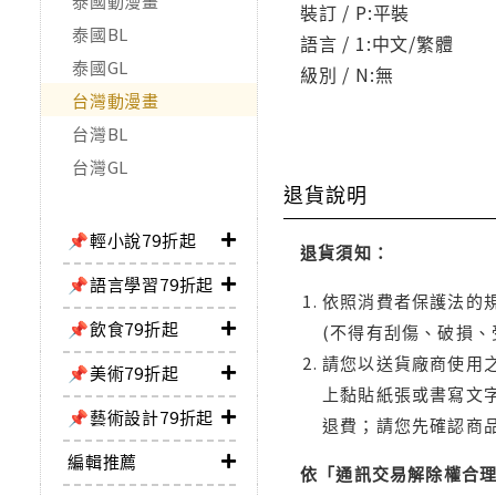
泰國動漫畫
裝訂 / P:平裝
泰國BL
語言 / 1:中文/繁體
泰國GL
級別 / N:無
台灣動漫畫
台灣BL
台灣GL
退貨說明
📌輕小說79折起
退貨須知：
📌語言學習79折起
依照消費者保護法的規
📌飲食79折起
(不得有刮傷、破損、
請您以送貨廠商使用
📌美術79折起
上黏貼紙張或書寫文
📌藝術設計79折起
退費；請您先確認商
編輯推薦
依「通訊交易解除權合