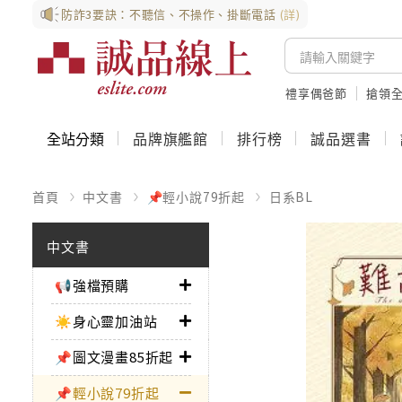
防詐3要訣：不聽信、不操作、掛斷電話
(詳)
禮享偶爸節
搶領全
全站分類
品牌旗艦館
排行榜
誠品選書
首頁
中文書
📌輕小說79折起
日系BL
中文書
📢強檔預購
☀️身心靈加油站
📌圖文漫畫85折起
📌輕小說79折起