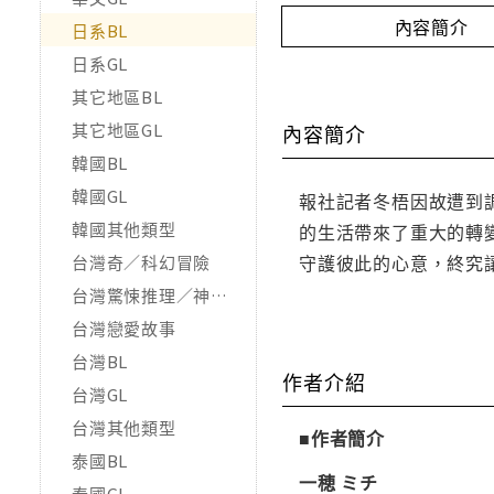
內容簡介
日系BL
日系GL
其它地區BL
其它地區GL
內容簡介
韓國BL
韓國GL
報社記者冬梧因故遭到
韓國其他類型
的生活帶來了重大的轉
守護彼此的心意，終究
台灣奇／科幻冒險
台灣驚悚推理／神怪靈異
台灣戀愛故事
台灣BL
作者介紹
台灣GL
台灣其他類型
■作者簡介
泰國BL
一穂 ミチ
泰國GL