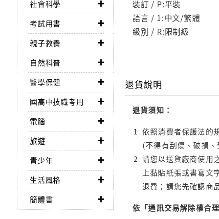
裝訂 / P:平裝
社會科學
語言 / 1:中文/繁體
考試用書
級別 / R:限制級
親子教養
自然科普
醫學保健
退貨說明
國高中技職考用
退貨須知：
電腦
依照消費者保護法的規
旅遊
(不得有刮傷、破損、
請您以送貨廠商使用
青少年
上黏貼紙張或書寫文
生活風格
退費；請您先確認商
簡體書
依「通訊交易解除權合