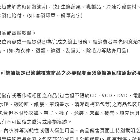
短或解約時即將逾期。(如:生鮮蔬果、乳製品、冷凍冷藏食材、
製化給付。(如:客製印章、鋼筆刻字)
商品或電腦軟體。
位內容或一經提供即為完成之線上服務，經消費者事先同意始提
。(如:內衣褲、襪類、褲襪、刮鬍刀、除毛刀等貼身用品)
可能被認定已逾越檢查商品之必要程度而須負擔為回復原狀必要
儲存或著作權相關之商品(包含但不限於CD、VCD、DVD、電
水匣、碳粉匣、紙張、筆類墨水、清潔劑補充包等)之商品包裝已
(包含但不限於衣褲、鞋子、襪子、泳裝、床單、被套、填充玩具
品有不可回復之髒污或磨損痕跡。
品、內衣褲等消耗性或個人衛生用品、商品銷售頁面上特別載明之
等接觸商品內容之包裝部分)或已非全新狀態(外觀有刮傷、破