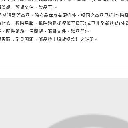
保麗龍、隨貨文件、贈品等)。
電子閱讀器等商品，除商品本身有瑕疵外，退回之商品已拆封(除
封條、拆除吊牌、拆除貼膠或標籤等情形)或已非全新狀態(外
袋、配件紙箱、保麗龍、隨貨文件、贈品等)。
服專區→常見問題→誠品線上退貨退款】之說明。