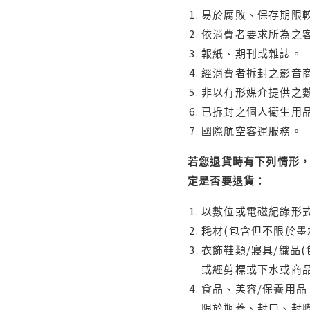
易於腐敗、保存期限較
依消費者要求所為之客
報紙、期刊或雜誌。
經消費者拆封之影音
非以有形媒介提供之數
已拆封之個人衛生用品
國際航空客運服務。
若您退貨時有下列情形，
定是否要退貨：
以數位或電磁紀錄形式
耗材(包含但不限於墨
衣飾鞋類/寢具/織品
或經剪標或下水或商
食品、美容/保養用
限於瓶蓋、封口、封膜