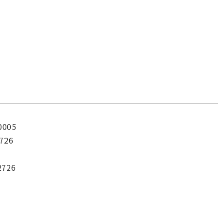
0005
726
2726