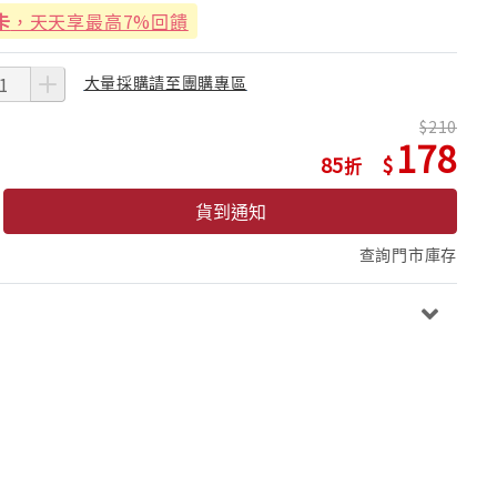
卡
，天天享最高7%回饋
大量採購請至團購專區
210
178
85
貨到通知
查詢門市庫存