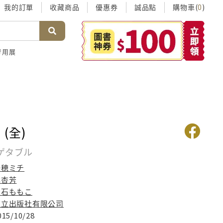
我的訂單
收藏商品
優惠券
誠品點
購物車(
)
0
考用展
(全)
ゲタブル
一穂ミチ
林杏芳
青石ももこ
東立出版社有限公司
015/10/28