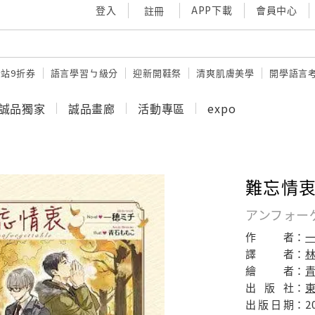
登入
APP下載
會員中心
註冊
站9折券
語言學習ㄅ級分
迎新開鞋祭
清爽肌膚美學
開學語言
誠品獨家
誠品畫廊
活動專區
expo
難忘情衷 
アンフォー
作
者：
譯
者：
繪
者：
出
版
社：
出
版
日
期：
2