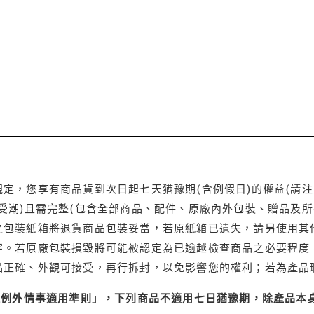
定，您享有商品貨到次日起七天猶豫期(含例假日)的權益(請
受潮)且需完整(包含全部商品、配件、原廠內外包裝、贈品及所
之包裝紙箱將退貨商品包裝妥當，若原紙箱已遺失，請另使用其
字。若原廠包裝損毀將可能被認定為已逾越檢查商品之必要程度，
品正確、外觀可接受，再行拆封，以免影響您的權利；若為產品
理例外情事適用準則」，下列商品不適用七日猶豫期，除產品本