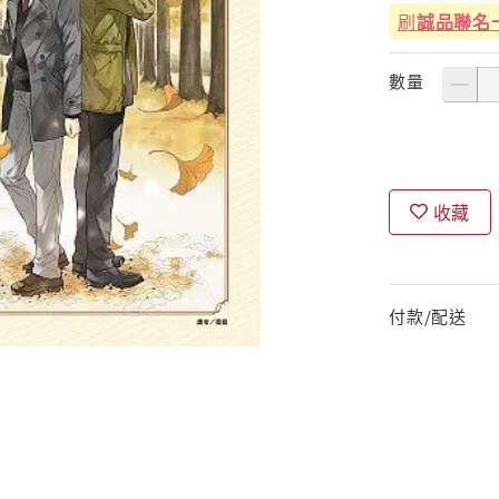
刷
誠品聯名
數量
收藏
付款/配送