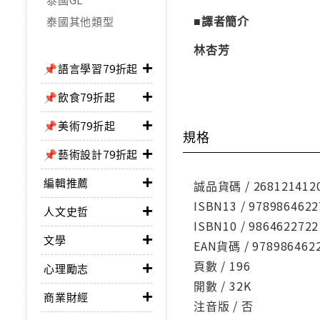
■譯者簡介
泰國其他類型
林杏芳
📌語言學習79折起
📌飲食79折起
📌美術79折起
規格
📌藝術設計79折起
編輯推薦
誠品貨碼 / 268121412
ISBN13 / 9789864622
人文史哲
ISBN10 / 9864622722
文學
EAN貨碼 / 978986462
頁數 / 196
心理勵志
開數 / 32K
商業財經
注音版 / 否