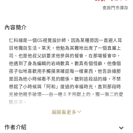
查詢門市庫存
內容簡介
仁科緣是一個CG視覺設計師，因為某種原因一直避人耳
目地獨自生活。某天，他勉為其難地出席了一個直屬上
司、也是他叔父訓要求他參與的餐會，在那場餐會中，
他遇到了身為編輯的岩崎數真。數真有個怪癖，他像個
孩子似地喜歡用手觸摸來確認每一樣東西，他告訴緣那
是因為他小時候看不見的關係。聽到這段話的緣，不禁
想起了小時候與「阿和」度過的幸福時光，直到那段時
光被他親手破壞──由一穂ミチ所獻上的，獨一無二的愛
情故事。
展開看更多
作者介紹