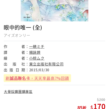
眼中的唯一 (全)
アイズオンリー
作
者：
一穂ミチ
譯
者：
楊詠婷
繪
者：
小椋ムク
出
版
社：
東立出版社有限公司
出
版
日
期：
2015/03/30
刷
誠品聯名卡
，天天享最高7%回饋
大量採購團購專區
200
170
85