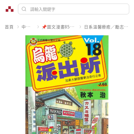
首頁
中文書
📌圖文漫畫85折起
日系溫馨療癒／勵志搞笑