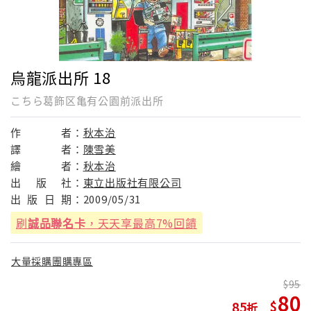
烏龍派出所 18
こちら葛飾区亀有公園前派出所
作
者：
秋本治
譯
者：
陳雪美
繪
者：
秋本治
出
版
社：
東立出版社有限公司
出
版
日
期：
2009/05/31
刷
誠品聯名卡
，天天享最高7%回饋
大量採購團購專區
95
80
85