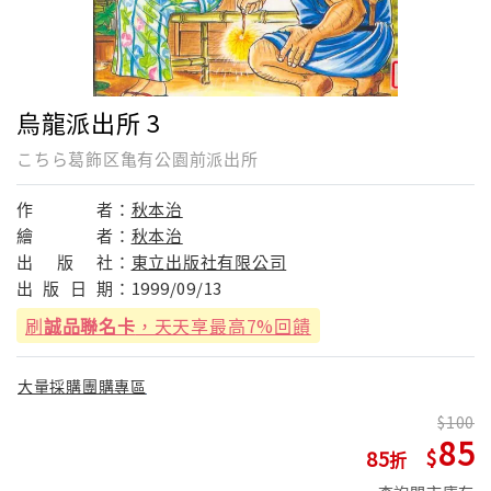
烏龍派出所 3
こちら葛飾区亀有公園前派出所
作
者：
秋本治
繪
者：
秋本治
出
版
社：
東立出版社有限公司
出
版
日
期：
1999/09/13
刷
誠品聯名卡
，天天享最高7%回饋
大量採購團購專區
100
85
85