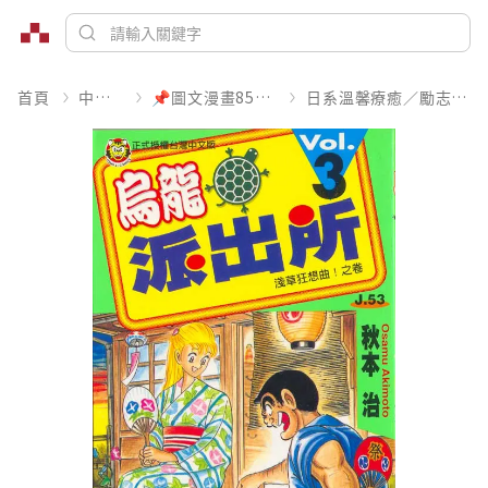
首頁
中文書
📌圖文漫畫85折起
日系溫馨療癒／勵志搞笑