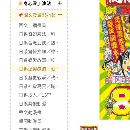
☀️身心靈加油站
📌圖文漫畫85折起
圖文／插畫書
日系奇幻魔法／科幻冒險
日系冒險武俠／熱血運動
日系驚悚推理／神怪靈異
日系戀愛故事／校園青春
日系溫馨療癒／勵志搞笑
日系歷史戰爭／政治宗教
日系社會寫實／職場職人
日系成人／18禁
日系其他動漫
華文動漫畫
韓國動漫畫
其他亞洲動漫畫