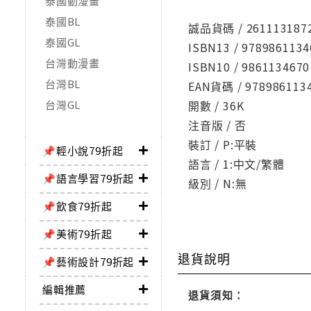
泰國動漫畫
泰國BL
誠品貨碼 / 261113187
泰國GL
ISBN13 / 9789861134
台灣動漫畫
ISBN10 / 9861134670
台灣BL
EAN貨碼 / 978986113
台灣GL
開數 / 36K
注音版 / 否
裝訂 / P:平裝
📌輕小說79折起
語言 / 1:中文/繁體
📌語言學習79折起
級別 / N:無
📌飲食79折起
📌美術79折起
退貨說明
📌藝術設計79折起
編輯推薦
退貨須知：