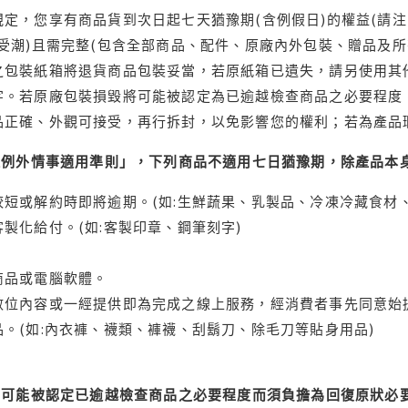
定，您享有商品貨到次日起七天猶豫期(含例假日)的權益(請
受潮)且需完整(包含全部商品、配件、原廠內外包裝、贈品及所
之包裝紙箱將退貨商品包裝妥當，若原紙箱已遺失，請另使用其
字。若原廠包裝損毀將可能被認定為已逾越檢查商品之必要程度，
品正確、外觀可接受，再行拆封，以免影響您的權利；若為產品
理例外情事適用準則」，下列商品不適用七日猶豫期，除產品本
短或解約時即將逾期。(如:生鮮蔬果、乳製品、冷凍冷藏食材、
製化給付。(如:客製印章、鋼筆刻字)
商品或電腦軟體。
位內容或一經提供即為完成之線上服務，經消費者事先同意始提
。(如:內衣褲、襪類、褲襪、刮鬍刀、除毛刀等貼身用品)
可能被認定已逾越檢查商品之必要程度而須負擔為回復原狀必要