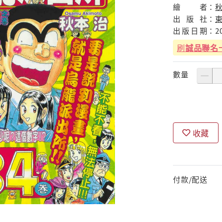
繪
者：
出
版
社：
出
版
日
期：
2
刷
誠品聯名
數量
收藏
付款/配送