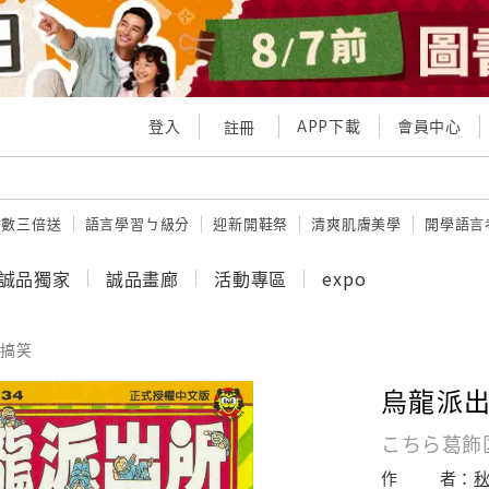
登入
APP下載
會員中心
註冊
點數三倍送
語言學習ㄅ級分
迎新開鞋祭
清爽肌膚美學
開學語言
誠品獨家
誠品畫廊
活動專區
expo
搞笑
烏龍派出
こちら葛飾
作
者：