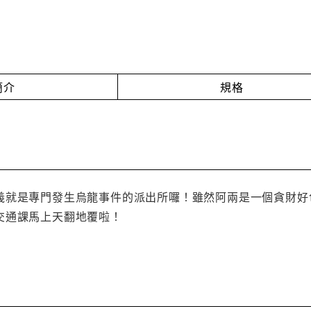
簡介
規格
義就是專門發生烏龍事件的派出所囉！雖然阿兩是一個貪財好
交通課馬上天翻地覆啦！