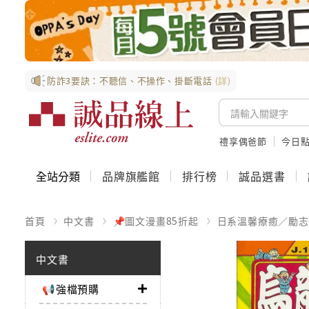
防詐3要訣：不聽信、不操作、掛斷電話
(詳)
禮享偶爸節
今日
全站分類
品牌旗艦館
排行榜
誠品選書
首頁
中文書
📌圖文漫畫85折起
日系溫馨療癒／勵志
中文書
📢強檔預購