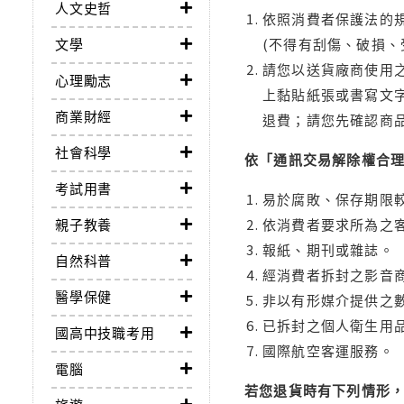
人文史哲
依照消費者保護法的規
文學
(不得有刮傷、破損、
請您以送貨廠商使用
心理勵志
上黏貼紙張或書寫文
商業財經
退費；請您先確認商
社會科學
依「通訊交易解除權合
考試用書
易於腐敗、保存期限較
親子教養
依消費者要求所為之客
報紙、期刊或雜誌。
自然科普
經消費者拆封之影音
醫學保健
非以有形媒介提供之數
已拆封之個人衛生用品
國高中技職考用
國際航空客運服務。
電腦
若您退貨時有下列情形，