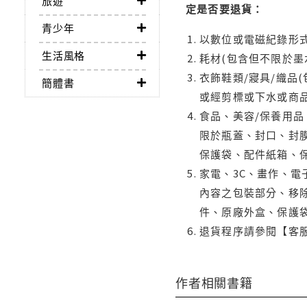
旅遊
定是否要退貨：
青少年
以數位或電磁紀錄形式
生活風格
耗材(包含但不限於墨
衣飾鞋類/寢具/織品
簡體書
或經剪標或下水或商
食品、美容/保養用
限於瓶蓋、封口、封膜
保護袋、配件紙箱、
家電、3C、畫作、
內容之包裝部分、移除
件、原廠外盒、保護
退貨程序請參閱【客
作者相關書籍