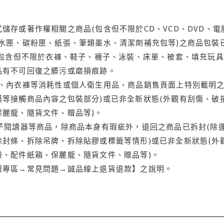
儲存或著作權相關之商品(包含但不限於CD、VCD、DVD、電
水匣、碳粉匣、紙張、筆類墨水、清潔劑補充包等)之商品包裝已
(包含但不限於衣褲、鞋子、襪子、泳裝、床單、被套、填充玩具
品有不可回復之髒污或磨損痕跡。
品、內衣褲等消耗性或個人衛生用品、商品銷售頁面上特別載明之
等接觸商品內容之包裝部分)或已非全新狀態(外觀有刮傷、破
保麗龍、隨貨文件、贈品等)。
電子閱讀器等商品，除商品本身有瑕疵外，退回之商品已拆封(除
封條、拆除吊牌、拆除貼膠或標籤等情形)或已非全新狀態(外
袋、配件紙箱、保麗龍、隨貨文件、贈品等)。
服專區→常見問題→誠品線上退貨退款】之說明。