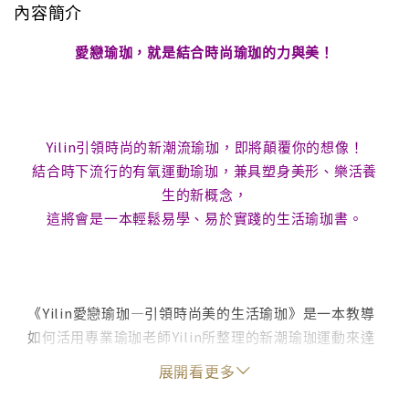
內容簡介
愛戀瑜珈，就是結合時尚瑜珈的力與美！
Yilin引領時尚的新潮流瑜珈，即將顛覆你的想像！
結合時下流行的有氧運動瑜珈，兼具塑身美形、樂活養
生的新概念，
這將會是一本輕鬆易學、易於實踐的生活瑜珈書。
《Yilin愛戀瑜珈—引領時尚美的生活瑜珈》是一本教導
如何活用專業瑜珈老師Yilin所整理的新潮瑜珈運動來達
到美姿、健身、養生的書籍。作者將累積多年的瑜珈經
展開看更多
驗歸納寫成此書，希望透過這樣一個簡單的回饋與分
享，能夠引起更多讀者們對瑜珈產生興趣，進而愛上瑜