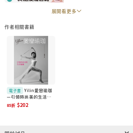
位！
◎輕鬆簡易練瑜珈，搭配全身完全呼吸法，達到心情的
展開看更多
調解與放鬆！
作者相關書籍
◎蝴蝶袖ByeBye、馬鞍臀退散，有效打造完美身形。
～勾勒S曲線瑜珈
◎加強緊實的核心鍛鍊，肌耐力提升。～深層燃脂瑜珈
◎消除工作壓力與緊張，活力舒壓百分百。～辦公室瑜
珈
Yilin愛戀瑜珈
◎脊椎強化與舒展，奠定長距揮杆的基礎。～高爾夫瑜
電子書
—引領時尚美的生活瑜
珈
珈 (電子書)
$202
85折
◎預防運動傷害，有效暖身拉筋鬆骨。～路跑瑜珈
◎延展手背肌肉線條，強化身體的柔軟度。～單車瑜珈