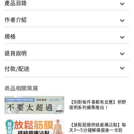
產品目錄
珈。在書中規劃了不少貼近生活實踐的瑜珈單元，教你
如何隨時隨地做瑜珈，巧妙地結合時下流行的運動風潮
作者介紹
與運動器材作為輔助，有效地將瑜珈帶入日常情境之
中，例如：辦公室瑜珈、高爾夫瑜珈、單車瑜珈等等。
規格
退貨說明
除了分享瑜珈美學之外，更將瑜珈與美食&美酒巧妙地
付款/配送
融合，讓讀者在運動之餘又可以搭配享用美味養生的飲
食。精心設計低卡路里的輕食菜單、紅酒小常識與瑜珈
Q&A，提供更多輔助瑜珈練習的方法與益處。書中詳細
商品相關策展
收錄35組瑜珈圖解動作與功效，加上Yilin小叮嚀，簡單
的鍛鍊就可以時尚有形，是一本貼近生活且符合現代潮
【別對每件事都有反應】枡野
俊明系列續集推出！
流的瑜珈入門學習書。
【放鬆筋膜終結痠痛沾黏】每
天3～5分鐘解痛瘦身一次到