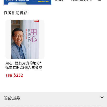
新篇章，正式啟動！
字。數字是一個「果」，你的「因」種得好，最後就會
有善良的「果」。
作者相關書籍
打開《真心看自己，有念則花開》，就像進入徐重仁的
人生私塾。這不只是本商業的書，更是本哲學的書。走
進流通教父的內心世界，再和自己不同的生命階段做對
照，每個人都可以在裡頭找到不一樣的觸動與感動。
工作總有轉折，人生難免碰到叉路，你只能挑你最在乎
的。讓我們重看自己，靜定前進。
用心, 就有用力的地方:
徐重仁的22個人生發現
$252
79折
關於誠品