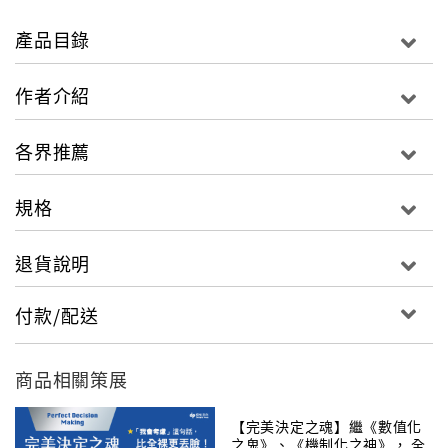
「這本書是我心裏的話，我真誠地想和大家分享。 一些
往事放在心裡，我從來沒對人說過； 有些情感、有些道
產品目錄
理，不會隨時間抹滅。」
－－徐重仁
作者介紹
◎從統一超商到全聯，創造第二次流通革命，再次翻轉
各界推薦
台灣的購物環境與生態
流通教父徐重仁自統一超商退休，加入全聯，宛如從巔
規格
峰走下，再行攻頂。外界驚呼、臆測，他始終低調，微
笑以對，清楚自己要走的路。
退貨說明
全書長達一年貼身採訪，徐重仁首度披露改造全聯1000
天的心路歷程、決策背後的思考與邏輯，以及他在人生
付款/配送
起伏時刻的心情感悟，娓娓道來，是他歷年來最動人、
最深刻的真情分享。
商品相關策展
◎經營與人生都不難，難的是有沒有一顆正向、體貼的
心，以及如何在抉擇時堅定自己
【完美決定之魂】繼《數值化
他說，「經營」很多時候要回到自己身上，不能只有數
之鬼》、《機制化之神》， 全