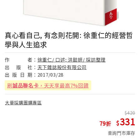
真心看自己, 有念則花開: 徐重仁的經營哲
學與人生追求
作
者：
徐重仁/ 口述; 洪懿妍/ 採訪整理
出
版
社：
天下雜誌股份有限公司
出
版
日
期：
2017/03/28
刷
誠品聯名卡
，天天享最高7%回饋
大量採購團購專區
420
331
79
查詢門市庫存