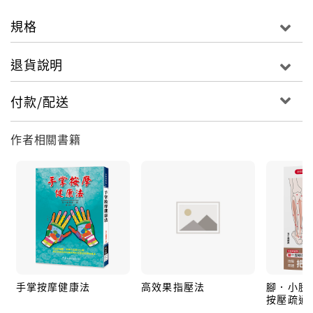
規格
退貨說明
付款/配送
作者相關書籍
手掌按摩健康法
高效果指壓法
腳．小腿 
按壓疏通,
出!