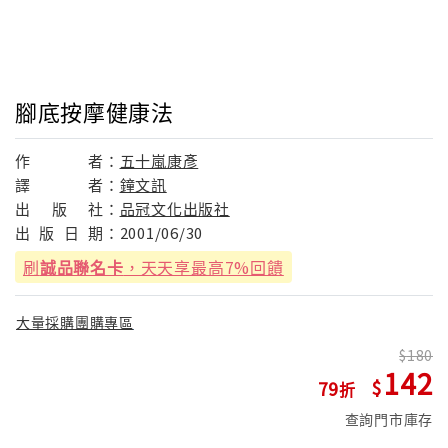
腳底按摩健康法
作
者：
五十嵐康彥
譯
者：
鐘文訊
出
版
社：
品冠文化出版社
出
版
日
期：
2001/06/30
刷
誠品聯名卡
，天天享最高7%回饋
大量採購團購專區
180
142
79
查詢門市庫存