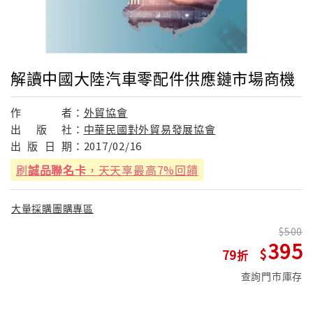
解讀中國大陸汽車零配件供應鏈市場商機
作
者：
外貿協會
出
版
社：
中華民國對外貿易發展協會
出
版
日
期：
2017/02/16
刷
誠品聯名卡
，天天享最高7%回饋
大量採購團購專區
500
395
79
查詢門市庫存