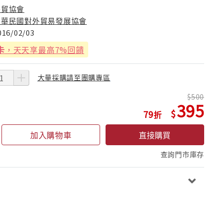
外貿協會
中華民國對外貿易發展協會
016/02/03
卡
，天天享最高7%回饋
大量採購請至團購專區
500
395
79
加入購物車
直接購買
查詢門市庫存