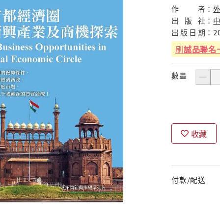
作
者：
出
版
社：
出
版
日
期：
2
刷
誠品聯名
數量
收藏
付款/配送