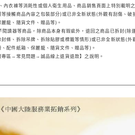
品、內衣褲等消耗性或個人衛生用品、商品銷售頁面上特別載明之
等接觸商品內容之包裝部分)或已非全新狀態(外觀有刮傷、破
保麗龍、隨貨文件、贈品等)。
電子閱讀器等商品，除商品本身有瑕疵外，退回之商品已拆封(除
封條、拆除吊牌、拆除貼膠或標籤等情形)或已非全新狀態(外
袋、配件紙箱、保麗龍、隨貨文件、贈品等)。
服專區→常見問題→誠品線上退貨退款】之說明。