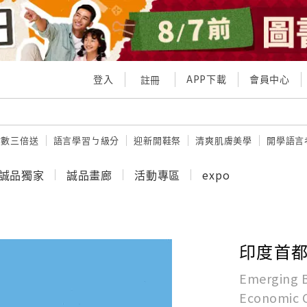
登入
APP下載
會員中心
註冊
點數三倍送
語言學習ㄅ級分
迎新開鞋祭
清爽肌膚美學
開學語言
誠品獨家
誠品畫廊
活動專區
expo
印度首
Emerging B
Economic C