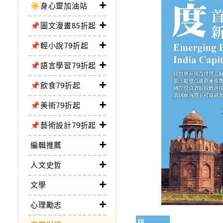
☀️身心靈加油站
📌圖文漫畫85折起
📌輕小說79折起
📌語言學習79折起
📌飲食79折起
📌美術79折起
📌藝術設計79折起
編輯推薦
人文史哲
文學
心理勵志