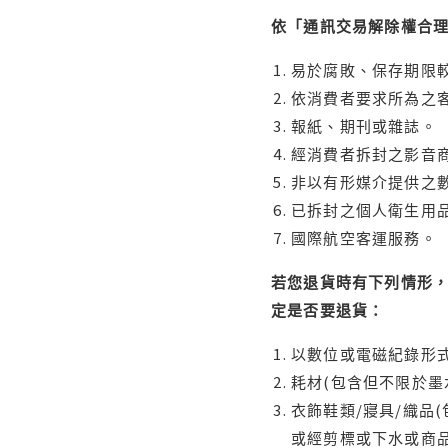
依「通訊交易解除權合
易於腐敗、保存期限較
依消費者要求所為之客
報紙、期刊或雜誌。
經消費者拆封之影音
非以有形媒介提供之數
已拆封之個人衛生用品
國際航空客運服務。
若您退貨時有下列情形，
定是否要退貨：
以數位或電磁紀錄形式
耗材(包含但不限於墨
衣飾鞋類/寢具/織品
或經剪標或下水或商