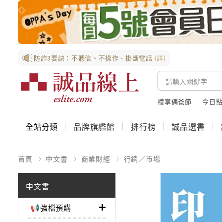
防詐3要訣：不聽信、不操作、掛斷電話
(詳)
禮享偶爸節
今日
全站分類
品牌旗艦館
排行榜
誠品選書
首頁
中文書
商業財經
行銷／市場
中文書
📢強檔預購