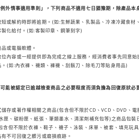
理例外情事適用準則」，下列商品不適用七日猶豫期，除產品本
短或解約時即將逾期。(如:生鮮蔬果、乳製品、冷凍冷藏食材、
製化給付。(如:客製印章、鋼筆刻字)
商品或電腦軟體。
位內容或一經提供即為完成之線上服務，經消費者事先同意始提
。(如:內衣褲、襪類、褲襪、刮鬍刀、除毛刀等貼身用品)
可能被認定已逾越檢查商品之必要程度而須負擔為回復原狀必要
儲存或著作權相關之商品(包含但不限於CD、VCD、DVD、電
水匣、碳粉匣、紙張、筆類墨水、清潔劑補充包等)之商品包裝已
(包含但不限於衣褲、鞋子、襪子、泳裝、床單、被套、填充玩具
品有不可回復之髒污或磨損痕跡。