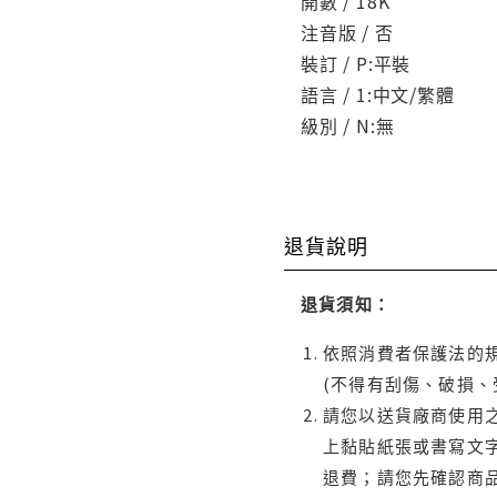
開數 / 18K
注音版 / 否
裝訂 / P:平裝
語言 / 1:中文/繁體
級別 / N:無
退貨說明
退貨須知：
依照消費者保護法的規
(不得有刮傷、破損、
請您以送貨廠商使用
上黏貼紙張或書寫文
退費；請您先確認商