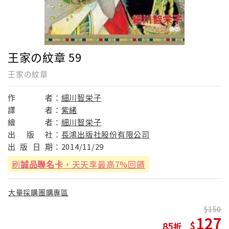
王家の紋章 59
王家の紋章
作
者：
細川智栄子
譯
者：
紫緒
繪
者：
細川智栄子
出
版
社：
長鴻出版社股份有限公司
出
版
日
期：
2014/11/29
刷
誠品聯名卡
，天天享最高7%回饋
大量採購團購專區
150
127
85