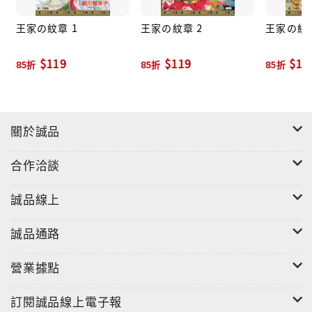
王家の紋章 1
王家の紋章 2
王家の紋章
$119
$119
$11
85折
85折
85折
關於誠品
合作洽談
誠品線上
誠品通路
營業據點
訂閱誠品線上電子報