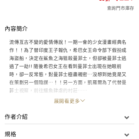
查詢門市庫存
內容簡介
流傳亙古不變的愛情傳說！一期一會的少女漫畫經典名
作！！為了替印度王子報仇，希巴女王命令部下假扮成
海盜船，決定在鯊魚之海狙殺曼菲士，但卻被曼菲士逃
過了一劫!! 隨後希巴女王在看到曼菲士出現在她眼前
時，卻一反常態，對曼菲士極盡親密…沒想到她竟是又
在策劃另一個陰謀…！！另一方面，凱羅爾為了代替曼
菲士視察，前往鱷魚肆虐的村莊……
展開看更多
作者介紹
規格