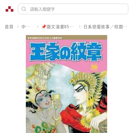
首頁
中文書
📌圖文漫畫85折起
日系戀愛故事／校園青春