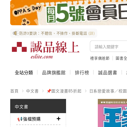
防詐3要訣：不聽信、不操作、掛斷電話
(詳)
禮享偶爸節
圖書全
全站分類
品牌旗艦館
排行榜
誠品選書
首頁
中文書
📌圖文漫畫85折起
日系戀愛故事／校園
中文書
📢強檔預購