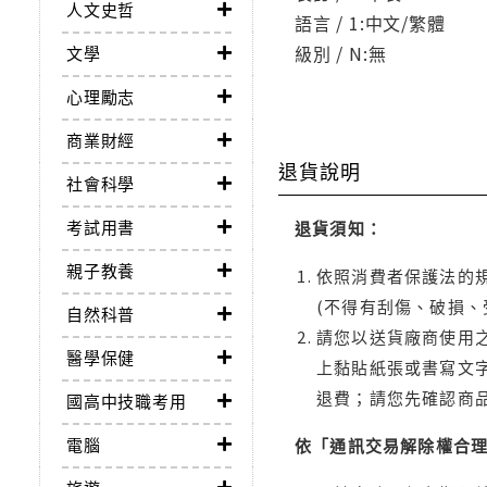
人文史哲
語言 / 1:中文/繁體
級別 / N:無
文學
心理勵志
商業財經
退貨說明
社會科學
考試用書
退貨須知：
親子教養
依照消費者保護法的規
(不得有刮傷、破損、
自然科普
請您以送貨廠商使用
醫學保健
上黏貼紙張或書寫文
退費；請您先確認商
國高中技職考用
電腦
依「通訊交易解除權合