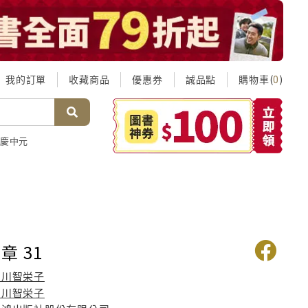
我的訂單
收藏商品
優惠券
誠品點
購物車(
)
0
慶中元
章 31
細川智栄子
細川智栄子