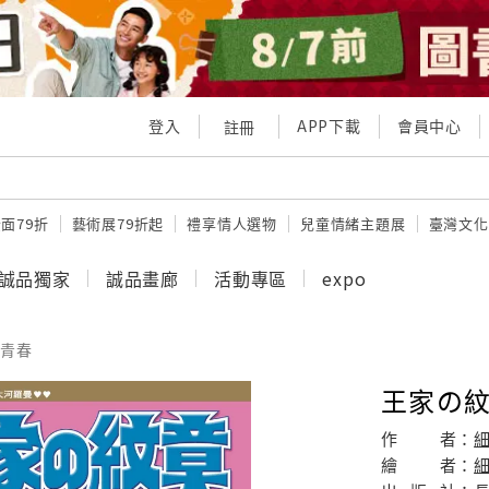
登入
APP下載
會員中心
註冊
面79折
藝術展79折起
禮享情人選物
兒童情緒主題展
臺灣文化
誠品獨家
誠品畫廊
活動專區
expo
青春
王家の紋
作
者：
繪
者：