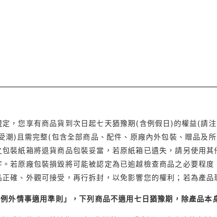
定，您享有商品貨到次日起七天猶豫期(含例假日)的權益(請
受潮)且需完整(包含全部商品、配件、原廠內外包裝、贈品及所
之包裝紙箱將退貨商品包裝妥當，若原紙箱已遺失，請另使用其
字。若原廠包裝損毀將可能被認定為已逾越檢查商品之必要程度，
品正確、外觀可接受，再行拆封，以免影響您的權利；若為產品
理例外情事適用準則」，下列商品不適用七日猶豫期，除產品本