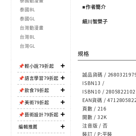
泰國動漫畫
■作者簡介
泰國BL
泰國GL
細川智榮子
台灣動漫畫
台灣BL
台灣GL
規格
📌輕小說79折起
誠品貨碼 / 268032197
📌語言學習79折起
ISBN13 /
📌飲食79折起
ISBN10 / 2805822102
EAN貨碼 / 471280582
📌美術79折起
頁數 / 216
📌藝術設計79折起
開數 / 32K
注音版 / 否
編輯推薦
裝訂 / P:平裝