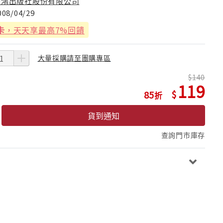
長鴻出版社股份有限公司
008/04/29
卡
，天天享最高7%回饋
大量採購請至團購專區
140
119
85
貨到通知
查詢門市庫存