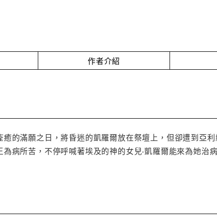
作者介紹
痊癒的滿願之日，將昏迷的凱羅爾放在祭壇上，但卻遭到亞利
王為病所苦，不停呼喊著埃及的神的女兒‧凱羅爾能來為她治