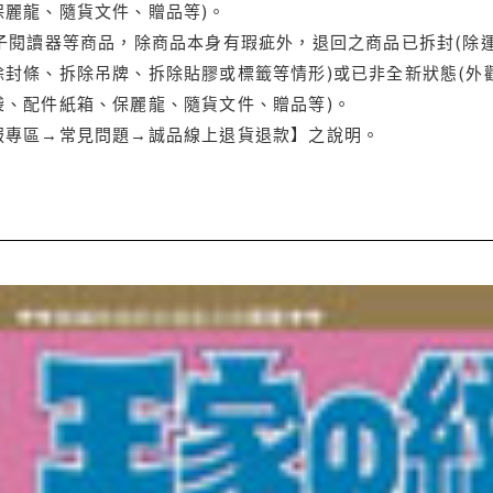
保麗龍、隨貨文件、贈品等)。
電子閱讀器等商品，除商品本身有瑕疵外，退回之商品已拆封(除
封條、拆除吊牌、拆除貼膠或標籤等情形)或已非全新狀態(外
袋、配件紙箱、保麗龍、隨貨文件、贈品等)。
服專區→常見問題→誠品線上退貨退款】之說明。