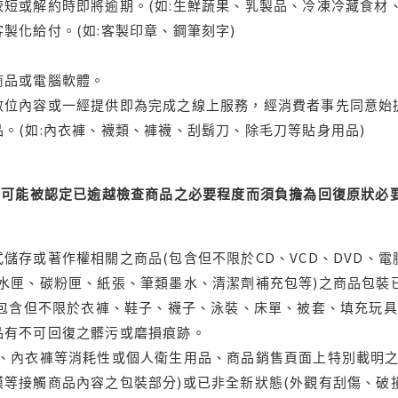
短或解約時即將逾期。(如:生鮮蔬果、乳製品、冷凍冷藏食材、
製化給付。(如:客製印章、鋼筆刻字)
商品或電腦軟體。
位內容或一經提供即為完成之線上服務，經消費者事先同意始提
。(如:內衣褲、襪類、褲襪、刮鬍刀、除毛刀等貼身用品)
可能被認定已逾越檢查商品之必要程度而須負擔為回復原狀必要
儲存或著作權相關之商品(包含但不限於CD、VCD、DVD、電
水匣、碳粉匣、紙張、筆類墨水、清潔劑補充包等)之商品包裝已
(包含但不限於衣褲、鞋子、襪子、泳裝、床單、被套、填充玩具
品有不可回復之髒污或磨損痕跡。
品、內衣褲等消耗性或個人衛生用品、商品銷售頁面上特別載明之
等接觸商品內容之包裝部分)或已非全新狀態(外觀有刮傷、破