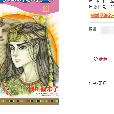
出
版
社：
出
版
日
期：
2
刷
誠品聯名
數量
收藏
付款/配送