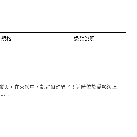
規格
退貨說明
縱火，在火燄中，凱羅爾甦醒了！這時位於愛琴海上
病…？