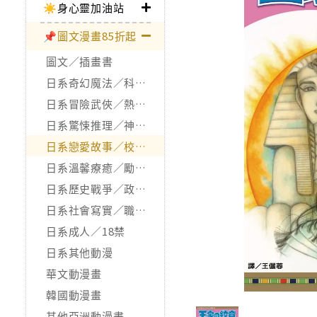
☀️身心靈加油站
📌圖文漫畫85折起
圖文／插畫書
日系奇幻魔法／科幻冒險
日系冒險武俠／熱血運動
日系驚悚推理／神怪靈異
日系戀愛故事／校園青春
日系溫馨療癒／勵志搞笑
日系歷史戰爭／政治宗教
日系社會寫實／職場職人
日系成人／18禁
日系其他動漫
華文動漫畫
韓國動漫畫
其他亞洲動漫畫