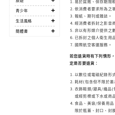
旅遊
易於腐敗、保存期限較
依消費者要求所為之客
青少年
報紙、期刊或雜誌。
生活風格
經消費者拆封之影音
非以有形媒介提供之數
簡體書
已拆封之個人衛生用品
國際航空客運服務。
若您退貨時有下列情形，
定是否要退貨：
以數位或電磁紀錄形式
耗材(包含但不限於墨
衣飾鞋類/寢具/織品
或經剪標或下水或商
食品、美容/保養用
限於瓶蓋、封口、封膜