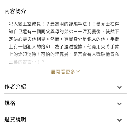
內容簡介
犯人變王室成員！？最高明的詐騙手法！！曼菲士在得
知自己還有一個同父異母的弟弟－－涅瓦曼後，毅然下
定決心要與他相見。然而，真實身分是犯人的他，手臂
上有一個犯人的烙印。為了湮滅證據，他竟用火將手臂
上的烙印消除！可怕的涅瓦曼，是否會有人戳破他冒充
王弟的謊言…！？
展開看更多
作者介紹
規格
退貨說明