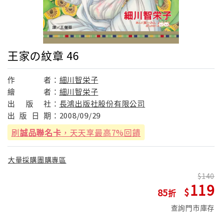
王家の紋章 46
作
者：
細川智栄子
繪
者：
細川智栄子
出
版
社：
長鴻出版社股份有限公司
出
版
日
期：
2008/09/29
刷
誠品聯名卡
，天天享最高7%回饋
大量採購團購專區
140
119
85
查詢門市庫存