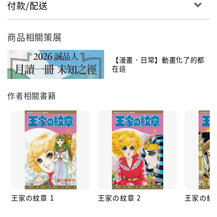
付款/配送
商品相關策展
【漫畫．日常】動畫化了的都
在這
作者相關書籍
王家の紋章 1
王家の紋章 2
王家の紋章