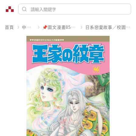
首頁
中文書
📌圖文漫畫85折起
日系戀愛故事／校園青春