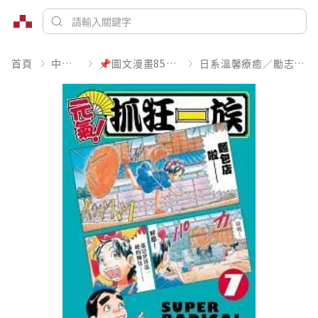
首頁
中文書
📌圖文漫畫85折起
日系溫馨療癒／勵志搞笑