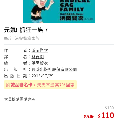
元氣! 抓狂一族 7
每度! 浦安鉄筋家族
作
者：
浜岡賢次
譯
者：
林資閔
繪
者：
浜岡賢次
出
版
社：
長鴻出版社股份有限公司
出
版
日
期：
2013/07/29
刷
誠品聯名卡
，天天享最高7%回饋
大量採購團購專區
130
110
85