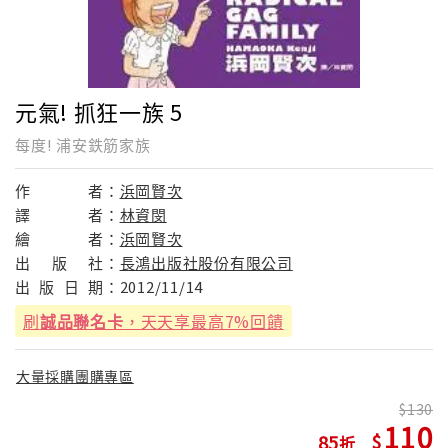
元氣! 抓狂一族 5
每度! 浦安鉄筋家族
作
者：
浜岡賢次
譯
者：
林資閔
繪
者：
浜岡賢次
出
版
社：
長鴻出版社股份有限公司
出
版
日
期：
2012/11/14
刷
誠品聯名卡
，天天享最高7%回饋
大量採購團購專區
130
110
85