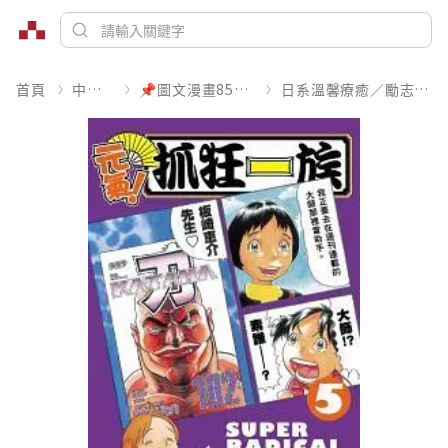
首頁
中文書
📌圖文漫畫85折起
日系溫馨療癒／勵志搞笑