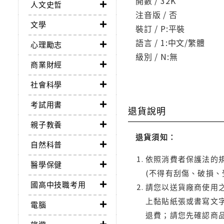
開數 / 32K
人文史哲
注音版 / 否
文學
裝訂 / P:平裝
語言 / 1:中文/繁體
心理勵志
級別 / N:無
商業財經
社會科學
考試用書
退貨說明
親子教養
退貨須知：
自然科普
依照消費者保護法的規
醫學保健
(不得有刮傷、破損、
國高中技職考用
請您以送貨廠商使用
上黏貼紙張或書寫文
電腦
退費；請您先確認商