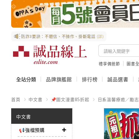
防詐3要訣：不聽信、不操作、掛斷電話
(詳)
禮享偶爸節
圖書全
全站分類
品牌旗艦館
排行榜
誠品選書
首頁
中文書
📌圖文漫畫85折起
日系溫馨療癒／勵志
中文書
📢強檔預購