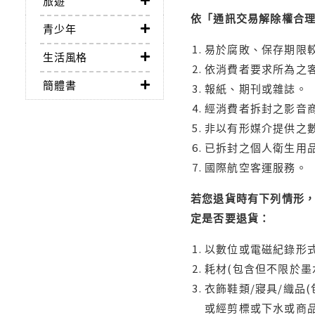
旅遊
依「通訊交易解除權合
青少年
易於腐敗、保存期限較
生活風格
依消費者要求所為之客
簡體書
報紙、期刊或雜誌。
經消費者拆封之影音
非以有形媒介提供之數
已拆封之個人衛生用品
國際航空客運服務。
若您退貨時有下列情形，
定是否要退貨：
以數位或電磁紀錄形式
耗材(包含但不限於墨
衣飾鞋類/寢具/織品
或經剪標或下水或商