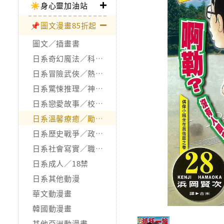
☀️身心靈加油站
📌圖文漫畫85折起
圖文／插畫書
日系奇幻魔法／科幻冒險
日系冒險武俠／熱血運動
日系驚悚推理／神怪靈異
日系戀愛故事／校園青春
日系溫馨療癒／勵志搞笑
日系歷史戰爭／政治宗教
日系社會寫實／職場職人
日系成人／18禁
日系其他動漫
華文動漫畫
韓國動漫畫
其他亞洲動漫畫