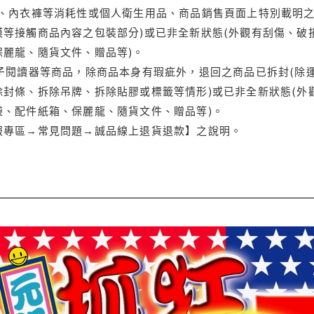
品、內衣褲等消耗性或個人衛生用品、商品銷售頁面上特別載明之
等接觸商品內容之包裝部分)或已非全新狀態(外觀有刮傷、破
保麗龍、隨貨文件、贈品等)。
電子閱讀器等商品，除商品本身有瑕疵外，退回之商品已拆封(除
封條、拆除吊牌、拆除貼膠或標籤等情形)或已非全新狀態(外
袋、配件紙箱、保麗龍、隨貨文件、贈品等)。
服專區→常見問題→誠品線上退貨退款】之說明。