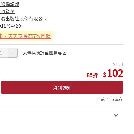
長鴻編輯部
浜岡賢次
長鴻出版社股份有限公司
011/04/29
卡
，天天享最高7%回饋
大量採購請至團購專區
120
102
85
貨到通知
查詢門市庫存