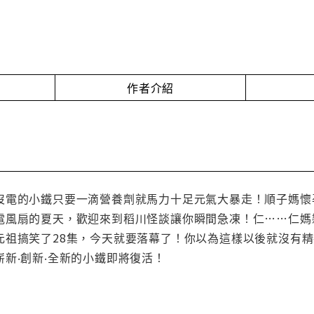
作者介紹
沒電的小鐵只要一滴營養劑就馬力十足元氣大暴走！順子媽懷
電風扇的夏天，歡迎來到稻川怪談讓你瞬間急凍！仁……仁媽
元祖搞笑了28集，今天就要落幕了！你以為這樣以後就沒有
新‧創新‧全新的小鐵即將復活！