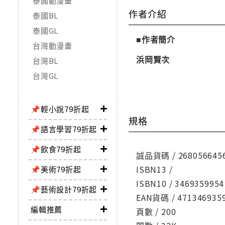
泰國動漫畫
作者介紹
泰國BL
泰國GL
■作者簡介
台灣動漫畫
浜岡賢次
台灣BL
台灣GL
📌輕小說79折起
規格
📌語言學習79折起
📌飲食79折起
誠品貨碼 / 268056645
ISBN13 /
📌美術79折起
ISBN10 / 3469359954
📌藝術設計79折起
EAN貨碼 / 471346935
編輯推薦
頁數 / 200