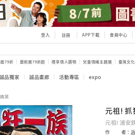
登入
APP下載
會員中心
註冊
面79折
藝術展79折起
禮享情人選物
兒童情緒主題展
臺灣文化
誠品獨家
誠品畫廊
活動專區
expo
搞笑
元祖! 抓
元祖! 浦安
作
者：