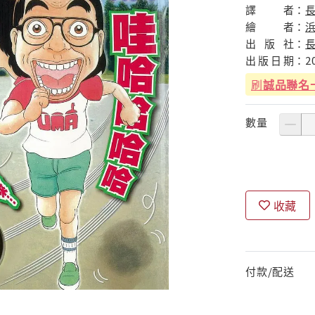
譯
者：
繪
者：
出
版
社：
出
版
日
期：
2
刷
誠品聯名
數量
收藏
付款/配送