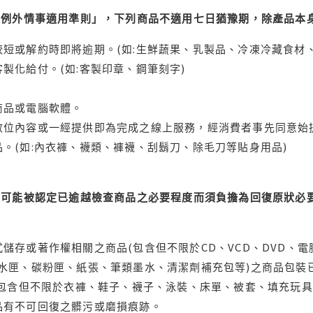
理例外情事適用準則」，下列商品不適用七日猶豫期，除產品本
短或解約時即將逾期。(如:生鮮蔬果、乳製品、冷凍冷藏食材、
製化給付。(如:客製印章、鋼筆刻字)
商品或電腦軟體。
位內容或一經提供即為完成之線上服務，經消費者事先同意始提
。(如:內衣褲、襪類、褲襪、刮鬍刀、除毛刀等貼身用品)
可能被認定已逾越檢查商品之必要程度而須負擔為回復原狀必要
儲存或著作權相關之商品(包含但不限於CD、VCD、DVD、電
水匣、碳粉匣、紙張、筆類墨水、清潔劑補充包等)之商品包裝已
(包含但不限於衣褲、鞋子、襪子、泳裝、床單、被套、填充玩具
品有不可回復之髒污或磨損痕跡。