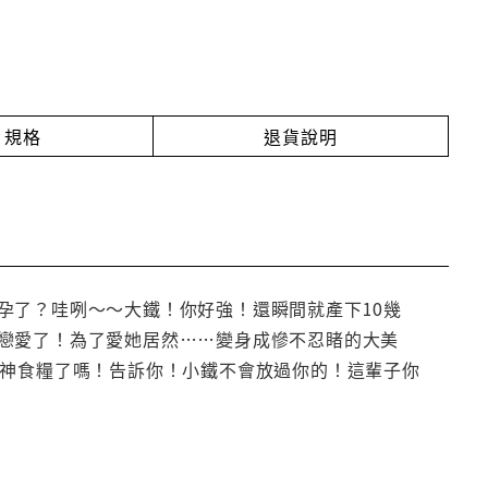
規格
退貨說明
孕了？哇咧～～大鐵！你好強！還瞬間就產下10幾
戀愛了！為了愛她居然……變身成慘不忍睹的大美
精神食糧了嗎！告訴你！小鐵不會放過你的！這輩子你