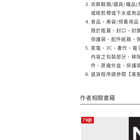
衣飾鞋類/寢具/織品
或經剪標或下水或商
食品、美容/保養用
限於瓶蓋、封口、封膜
保護袋、配件紙箱、
家電、3C、畫作、
內容之包裝部分、移除
件、原廠外盒、保護
退貨程序請參閱【客
作者相關書籍
79折