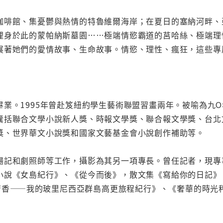
咖啡館、集憂鬱與熱情的特魯維爾海岸；在夏日的塞納河畔、
埋身於此的蒙帕納斯墓園……極端情慾霸道的莒哈絲、極端理
展著她們的愛情故事、生命故事。情慾、理性、瘋狂，這些專
畢業。1995年曾赴笈紐約學生藝術聯盟習畫兩年。被喻為九
囊括聯合文學小說新人獎、時報文學獎、聯合報文學獎、台北
獎、世界華文小說獎和國家文藝基金會小說創作補助等。
場記和劇照師等工作，攝影為其另一項專長。曾任記者，現專
小說《女島紀行》、《從今而後》，散文集《寫給你的日記》
逝的芳香——我的玻里尼西亞群島高更旅程紀行》、《奢華的時