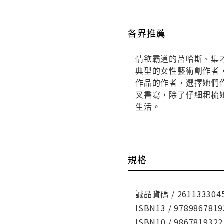
各界推薦
情欲霸道的莒哈斯、集
典型的女性藝術創作者
作品的作者，選擇她們
叉書寫，除了仔細耙梳
生活。
規格
誠品貨碼 / 261133304
ISBN13 / 9789867819
ISBN10 / 9867819322