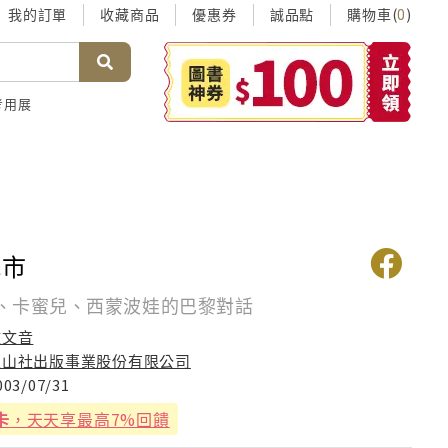
我的訂單
收藏商品
優惠券
誠品點
購物車(
)
0
考用展
城市
、卡蜜兒、西蒙波娃的巴黎對話
鍾文音
玉山社出版事業股份有限公司
003/07/31
卡
，天天享最高7%回饋