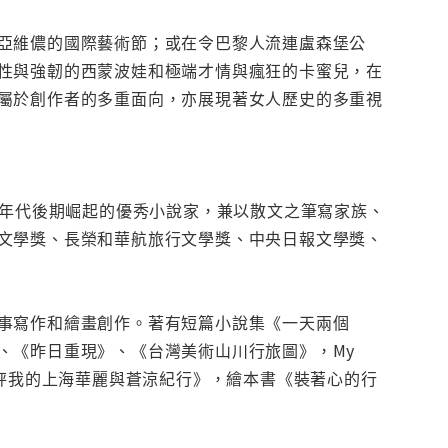
亞維儂的國際藝術節；或在令巴黎人流連盧森堡公
性與強韌的西蒙波娃和極端才情與瘋狂的卡蜜兒，在
屬於創作者的多重面向，亦展現著女人歷史的多重視
O年代後期崛起的優秀小說家，兼以散文之筆寫家族、
文學獎、長榮和華航旅行文學獎、中央日報文學獎、
事寫作和繪畫創作。著有短篇小說集《一天兩個
、《昨日重現》、《台灣美術山川行旅圖》，My
光秤我的上海華麗與蒼涼紀行》，繪本書《裝著心的行