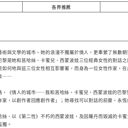
各界推薦
藝術與文學的城市，她的浪漫不獨屬於情人，更牽縈了無數朝
巴黎是她和莒哈絲、卡蜜兒、西蒙波娃三位經典女性的對話之
是如何地與這三位女性相互影響著，而身為一位女性作家，在
談……
格，《情人的城市——我和莒哈絲、卡蜜兒、西蒙波娃的巴黎
作家，以創作者回應創作者」；她尋找可以對話的前靈，永恆
哈絲、以《第二性》不朽的西蒙波娃，及因羅丹而毀滅的卡蜜
孤獨。