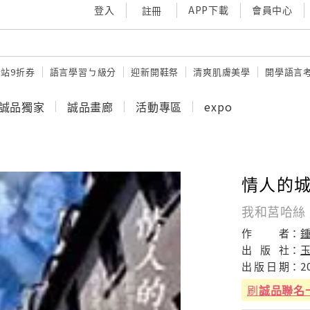
登入
APP下載
會員中心
註冊
站9折券
語言學習ㄅ級分
迎新開鞋祭
清爽肌膚美學
開學語言
誠品獨家
誠品畫廊
活動專區
expo
情人的
我和莒哈絲
作
者：
出
版
社：
出
版
日
期：
2
刷
誠品聯名