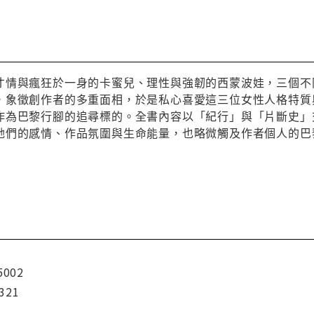
才情與瘋狂於一身的卡蜜兒、理性與強韌的西蒙波娃，三個不
，象徵創作者的多重面相，於是私心喜愛這三位女性人格特質
作為巴黎行腳的追尋標的。全書內容以「紀行」與「片斷史」
她們的感情、作品氛圍與生命能量，也略微觸及作者個人的巴
5002
321