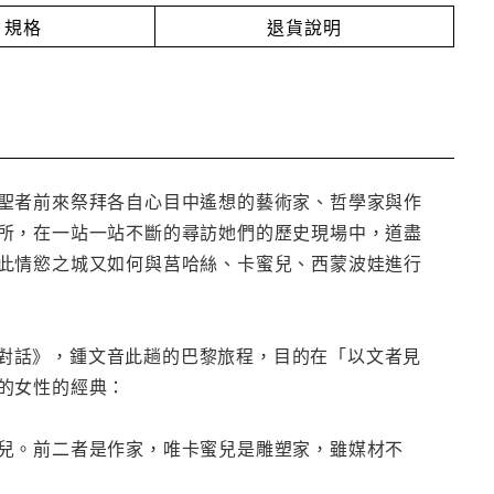
規格
退貨說明
聖者前來祭拜各自心目中遙想的藝術家、哲學家與作
所，在一站一站不斷的尋訪她們的歷史現場中，道盡
此情慾之城又如何與莒哈絲、卡蜜兒、西蒙波娃進行
對話》，鍾文音此趟的巴黎旅程，目的在「以文者見
的女性的經典：
兒。前二者是作家，唯卡蜜兒是雕塑家，雖媒材不