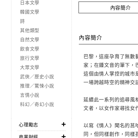
日本文學
內容簡介
韓國文學
詩
其他類型
內容簡介
自然文學
飲食文學
巴黎，這座孕育了無數
旅行文學
家；在鍾文音的筆下，
大眾文學
這個由情人掌控的城市
武俠／歷史小說
一場跨越時空的精神交
推理／驚悚小說
言情小說
延續此一系列的追尋風
科幻／奇幻小說
文者，以女作家尋找女
心理勵志
以寫《情人》聞名的莒
同，但同樣創作，同樣
商業財經