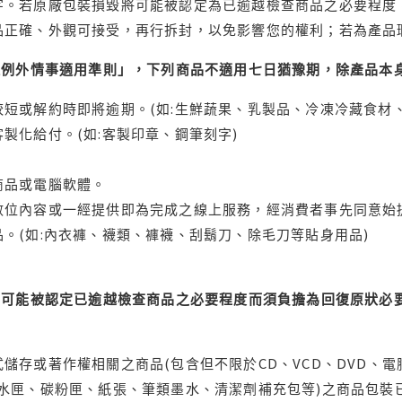
字。若原廠包裝損毀將可能被認定為已逾越檢查商品之必要程度，
品正確、外觀可接受，再行拆封，以免影響您的權利；若為產品
理例外情事適用準則」，下列商品不適用七日猶豫期，除產品本
短或解約時即將逾期。(如:生鮮蔬果、乳製品、冷凍冷藏食材、
製化給付。(如:客製印章、鋼筆刻字)
商品或電腦軟體。
位內容或一經提供即為完成之線上服務，經消費者事先同意始提
。(如:內衣褲、襪類、褲襪、刮鬍刀、除毛刀等貼身用品)
可能被認定已逾越檢查商品之必要程度而須負擔為回復原狀必要
儲存或著作權相關之商品(包含但不限於CD、VCD、DVD、電
水匣、碳粉匣、紙張、筆類墨水、清潔劑補充包等)之商品包裝已