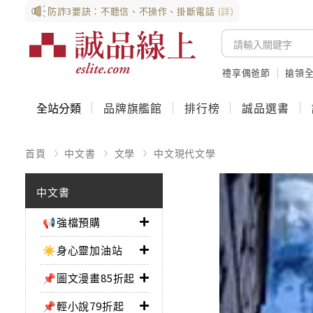
防詐3要訣：不聽信、不操作、掛斷電話
(詳)
禮享偶爸節
搶領全
全站分類
品牌旗艦館
排行榜
誠品選書
首頁
中文書
文學
中文現代文學
中文書
📢強檔預購
☀️身心靈加油站
📌圖文漫畫85折起
📌輕小說79折起