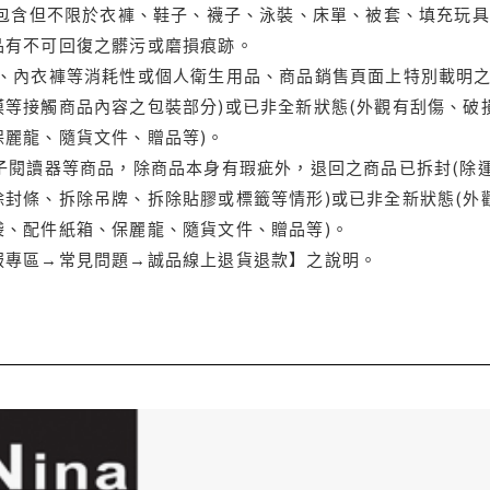
(包含但不限於衣褲、鞋子、襪子、泳裝、床單、被套、填充玩具
品有不可回復之髒污或磨損痕跡。
品、內衣褲等消耗性或個人衛生用品、商品銷售頁面上特別載明之
等接觸商品內容之包裝部分)或已非全新狀態(外觀有刮傷、破
保麗龍、隨貨文件、贈品等)。
電子閱讀器等商品，除商品本身有瑕疵外，退回之商品已拆封(除
封條、拆除吊牌、拆除貼膠或標籤等情形)或已非全新狀態(外
袋、配件紙箱、保麗龍、隨貨文件、贈品等)。
服專區→常見問題→誠品線上退貨退款】之說明。