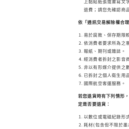
上黏貼紙張或書寫文
退費；請您先確認商
依「通訊交易解除權合
易於腐敗、保存期限較
依消費者要求所為之客
報紙、期刊或雜誌。
經消費者拆封之影音
非以有形媒介提供之數
已拆封之個人衛生用品
國際航空客運服務。
若您退貨時有下列情形，
定是否要退貨：
以數位或電磁紀錄形式
耗材(包含但不限於墨