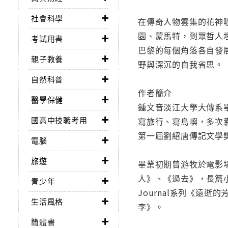
社會科學
在傳奇人物雲集的花神
園、蒙馬特，到眾哲人
考試用書
巴黎的每個角落各自發
親子教養
野與深沉的自我省思。
自然科普
作者簡介
醫學保健
鍾文音淡江大學大傳系
國高中技職考用
寫旅行、寫島嶼，多次
第一屆劉紹唐傳記文學
電腦
旅遊
畢業初期曾游牧於電影
人》、《過去》，長篇
青少年
Journal系列《遠
生活風格
李》。
簡體書