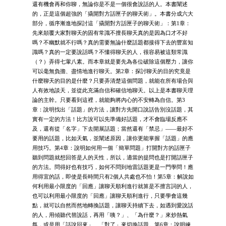
還有機會再和你聊，無論你是不是一個很會說話的人。本書闡述
的，正是這個超強的「撬開對方話匣子的聊天術」。本書分成六大
部分，循序漸進地探討這「撬開對方話匣子的聊天術」：第1章：
先來顛覆大家對聊天的固有常識不擅長聊天真的是因為口才不好
嗎？不幽默就不行嗎？真的需要無論什麼話題都接得下去的豐富知
識嗎？真的一定要說話嗎？不懂得聊天的人，很容易被這類常識
（？）弄得七葷八素。而本章就是要先為各位破除這個壓力，讓你
可以毫無負擔、盡情地進行聊天。第2章：探討聊天的目的究竟是
什麼聊天的目的是什麼？只要弄清楚這個問題，就能在所有場合與
人有效地談天，並從此充滿自信和確信地聊天。以上是本書聊天理
論的主幹。只要看到這裡，就能夠將內心的不安轉為自信。第3
章：說明找出「話題」的方法，讓對方先開口說話告別沒話題，其
實有一定的方法！比方說可以先準備好話題，才不會臨場反應不
及，還有從「名字」下去開展話題；當然還有「禁忌」——最好不
要用的話題，比如天氣，並闡述原因，讓你更能掌握「話題」的應
用技巧。第4章：說明如何用一個「簡單問題」打開對方的話匣子
聽到問題就想回答是人的天性，所以，適當的提問也是打開話匣子
的方法。問得好也有技巧，如何不問到地雷話題更是一門學問！應
用得宜的話，即使是長時間只有2個人共處也不怕！第5章：解說如
何利用最小限度的「回應」讓聊天順利進行就算是不擅言詞的人，
也可以利用最小限度的「回應」讓聊天順利進行，只要學會這幾
點，就可以自然而然地轉換話題，讓聊天持續下去，如遇到愛說話
的人，用傾聽代替說話，再用「咦？」、「為什麼？」來炒熱氣
氛，或是用「話說回來」、「對了」來切換話題。第6章：說明練