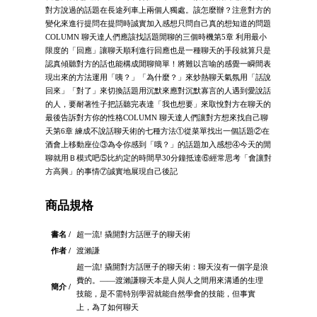
對方說過的話題在長途列車上兩個人獨處。該怎麼辦？注意對方的
變化來進行提問在提問時誠實加入感想只問自己真的想知道的問題
COLUMN 聊天達人們應該找話題閒聊的三個時機第5章 利用最小
限度的「回應」讓聊天順利進行回應也是一種聊天的手段就算只是
認真傾聽對方的話也能構成閒聊簡單！將難以言喻的感覺一瞬間表
現出來的方法運用「咦？」「為什麼？」來炒熱聊天氣氛用「話說
回來」「對了」來切換話題用沉默來應對沉默寡言的人遇到愛說話
的人，要耐著性子把話聽完表達「我也想要」來取悅對方在聊天的
最後告訴對方你的性格COLUMN 聊天達人們讓對方想來找自己聊
天第6章 練成不說話聊天術的七種方法①從菜單找出一個話題②在
酒會上移動座位③為令你感到「哦？」的話題加入感想④今天的閒
聊就用Ｂ模式吧⑤比約定的時間早30分鐘抵達⑥經常思考「會讓對
方高興」的事情⑦誠實地展現自己後記
商品規格
書名 /
超一流! 撬開對方話匣子的聊天術
作者 /
渡瀨謙
超一流! 撬開對方話匣子的聊天術：聊天沒有一個字是浪
費的。——渡瀨謙聊天本是人與人之間用來溝通的生理
簡介 /
技能，是不需特別學習就能自然學會的技能，但事實
上，為了如何聊天