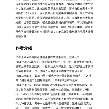
成不說話聊天術的七種方法本章是練習篇，將理論應用在現實生活
中，並多加練習，比方說從菜單上找出話題，要求自己在聚會中不
停換位子找人聊天，以及從自己好奇的事物展開話題。除此並適時
地安排一些習題，讓你更能確實記住本書內容。本書堪稱作者親身
經歷，從不善言談的人變成超級業務員的實戰精華。可以讓怯於開
口的人以最少的努力達到最大的效果。相信只要讀完本書，便從此
再也不會對聊天這件事感到焦慮，也能品嘗到毫無壓力地與人聊天
的愉悅感。
作者介紹
作者介紹 ■作者簡介渡瀨謙無聲業務培訓師，有限公司
PICTWORKS執行長。從小就極度怕生，小、中、高學生時代時也
是班上最不愛說話的人。從明治大學畢業後，進入某部分上市的精
密儀器製造商工作。後轉入人力資源集團株式會社瑞可利
（RECRUIT）。以在公司內部也十分特異的沉默推銷法，在入社
第10個月就創下全國最高業績。1994年成立有限公司
PICTWORKS，業務內容橫跨廣告和雜誌製作等各種創作領域。此
後，轉型為業務員教育事業，為日本生命保險、三菱東京UFJ銀
行、SMBC日興證券等企業進行諮商和研修、演講至今。近年開始
亦以自身經驗開設講座，為不善說話的人教授談話術和聊天術。著
作共20冊以上，其中中文版著作有《三個問題，讓她 他說出真心
話》、《問三個問題，就成交》（以上皆大樂文化出版）、《3秒