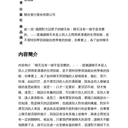
者
出
版
聯合發行股份有限公司
社
商
超一流! 撬開對方話匣子的聊天術：聊天沒有一個字是浪費
品
的。——渡瀨謙聊天本是人與人之間用來溝通的生理技能，是
描
不需特別學習就能自然學會的技能，但事實上，為了如何聊天
述
內容簡介
內容簡介 「聊天沒有一個字是浪費的。」－－渡瀨謙聊天本是人
與人之間用來溝通的生理技能，是不需特別學習就能自然學會的技
能，但事實上，為了如何聊天而煩惱的人卻相當多。臉紅、冒汗、
怯場、結結巴巴，是不擅言詞的人的共通困擾，因為這些人都被這
樣的迷思給困住：迷思一：口才一定要好，要滔滔不絕、辯才無
礙。迷思二：能說出有趣的話題，可以吸引別人的注意，逗別人發
笑，讓人家喜歡你。迷思三：擁有豐富的知識，要隨口就能說出一
些知識，既是聊天的話題材料，也能讓別人對你感到佩服。對於不
擅言詞的人來說，會認為這是讓聊天順利進行的必要條件，但事實
上聊天能否順利進行，與說話有沒有具備上述條件，兩者之間並沒
有一定的關聯性。相反地，只要我們掌握聊天的原理，讓聊天不斷
地開展下去，就可以完成一次意猶未盡的聊天，並讓對方期待下次