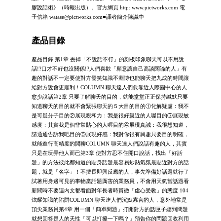
膠說話術》（時報出版）。官方網頁 http: www.pictworks.com 電
子信箱
watase@pictworks.com
■譯者簡介陳識中
產品目錄
產品目錄 第1章 丟掉「不說話不行」的刻板印象聊天可以不用說
話!?口才不好也沒關係!?人們喜歡「願意讓自己高談闊論的人」有
趣的對話不一定要使對方發笑知識不淵博也能聊天把九成的時間讓
給對方說會更順利！COLUMN 聊天達人們愈靠近人際圈中心的人
愈少說話第2章 只要了解聊天的目的，就能堂堂正正保持緘默只要
知道聊天的目的就不會緊張聊天的５大目的目的①化解疑慮：我不
是可疑分子目的②展現親和力：我是很好親近的人喔目的③展現敏
感度：其實我是個非常貼心的人喔目的④展現真誠：我很想知道，
請通通告訴我吧目的⑤展現好感：我對你很有興趣只要目的明確，
就能進行高精度的閒聊COLUMN 聊天達人們說話有趣的人，其實
只是在玩弄他人而已第3章 使對方忍不住開口說話，找出「好話
題」的方法彼此都知道的貼身話題最容易炒熱氣氛最貼近對方的話
題，就是「名字」！不擅長即興反應的人，事先準備好話題就行了
試著用身邊可見的事物當話題厲害的業務員，不會用天氣當話題看
新聞時不要連內文都看面對年長者時貫徹「虛心受教」的態度 104
炫耀知識的陷阱COLUMN 聊天達人們沉默寡言的人，意外地常是
頂尖業務員第4章 用一個「簡單問題」打開對方的話匣子聽到問題
就想回答是人的天性「可以打擾一下嗎？」預告你的問題回收利用