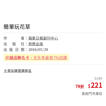
簡單玩花草
作
者：
蘋果日報副刊中心
出
版
社：
商周出版
出
版
日
期：
2006/05/29
刷
誠品聯名卡
，天天享最高7%回饋
大量採購團購專區
280
221
79
查詢門市庫存