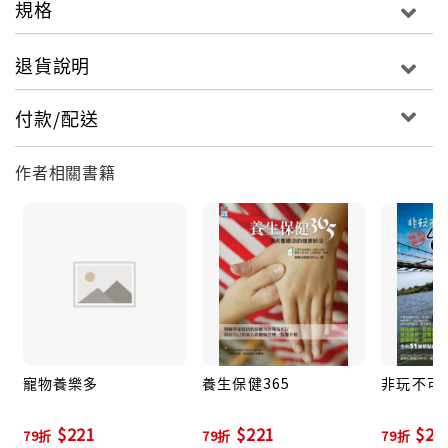
規格
送禮篇：情人節到了，要送什麼禮物呢？朋友生日到
了，要送什麼禮物呢？這裡教你用簡單的方法自製花束
退貨說明
或園藝造形禮物，讓收到禮物的人驚喜連連，愛情、友
情、親情迅速加溫。
付款/配送
開運篇：想要讓運氣更旺嗎？快來看這哩！開運篇教你
各種種植開運植物及擺放方式，也請專家傳授開運小秘
作者相關書籍
訣，保證你種開運植物、好運旺旺來。
再生篇：環保創意大公開！教你把各式不用的報紙、紙
袋、碗盤搖身一變、做成漂亮花器，真是太神奇了，既
環保又省錢，還可以美化環境喔！
種植篇：家裡的植物老是種不活？很想種種菜，卻不知
道怎麼下手嗎？這裡教你如何種植蔬菜、水果及各種觀
景植物，學習植物簡易照料法，輕輕鬆鬆體驗田園樂！
寵物養樂多
養生保健365
非玩不可!
$221
$221
$20
79折
79折
79折