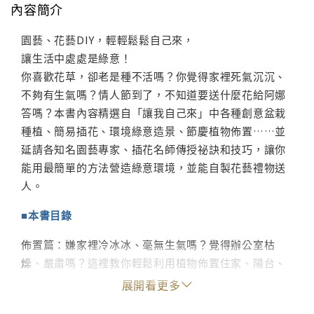
內容簡介
園藝、花藝DIY，輕輕鬆鬆自己來，
讓生活中處處是綠意！
你喜歡花草，卻老是種不活嗎？你覺得家裡死氣沉沉、
不夠有生氣嗎？情人節到了，不知道要送什麼花給阿娜
答嗎？本書內容精選自「讓我自己來」中各種創意盆栽
種植、簡易插花、環境綠意造景、節慶植物佈置……並
延請各知名園藝專家、插花名師傳授祕訣和技巧，讓你
能用最簡單的方法營造綠意環境，並能自製花藝禮物送
人。
■本書目錄
佈置篇：嫌家裡冷冰冰、毫無生氣嗎？覺得辦公室枯
燥、嚴肅嗎？這裡教你輕鬆利用植物佈置住家、陽台、
辦公室環境，並配合季節和特殊節日創造居家好氣氛，
展開看更多
讓你一年四季不出門就能享受森林浴。