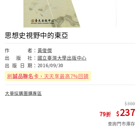
思想史視野中的東亞
作
者：
黃俊傑
出
版
社：
國立臺灣大學出版中心
出
版
日
期：
2016/09/30
刷
誠品聯名卡
，天天享最高7%回饋
大量採購團購專區
300
237
79
查詢門市庫存