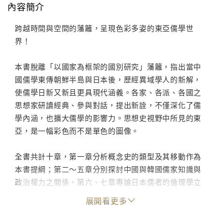
內容簡介
跨越時間與空間的藩籬，呈現色彩多姿的東亞儒學世
界！
本書脫離「以國家為框架的國別研究」藩籬，指出當中
國儒學東傳朝鮮半島與日本後，歷經異域學人的新解，
使儒學日新又新且更具現代涵義。各家、各派、各國之
思想家研讀經典、參與對話，提出新詮，不僅深化了儒
學內涵，也擴大儒學的影響力。思想史視野中所見的東
亞，是一幅彩色而不是單色的圖像。
全書共計十章，第一章分析概念史的類型及其移動作為
本書提綱；第二～五章分別探討中國與韓國儒家知識與
政治權力之關係，第六、七章專論日本儒者的倫理學立
場與「中國」論述；第八、九章則探討東亞「儒家教育
展開看更多
哲學」與「王道文化」在21世紀的新啟示與大中華的道
路；第十章則回應日本思想史名家山室信一的東亞思想