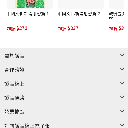
中國文化新論思想篇 1
中國文化新論思想篇 2
戰後臺灣
望
$276
$237
$35
79折
79折
79折
關於誠品
合作洽談
誠品線上
誠品通路
營業據點
訂閱誠品線上電子報