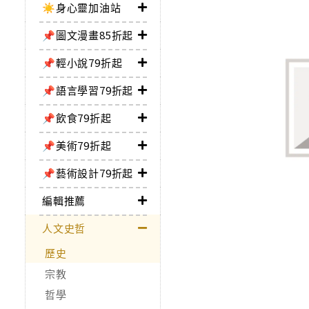
☀️身心靈加油站
📌圖文漫畫85折起
📌輕小說79折起
📌語言學習79折起
📌飲食79折起
📌美術79折起
📌藝術設計79折起
編輯推薦
人文史哲
歷史
宗教
哲學