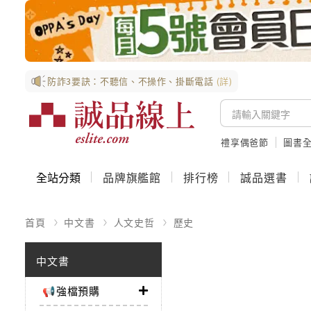
防詐3要訣：不聽信、不操作、掛斷電話
(詳)
禮享偶爸節
圖書全
全站分類
品牌旗艦館
排行榜
誠品選書
首頁
中文書
人文史哲
歷史
中文書
📢強檔預購