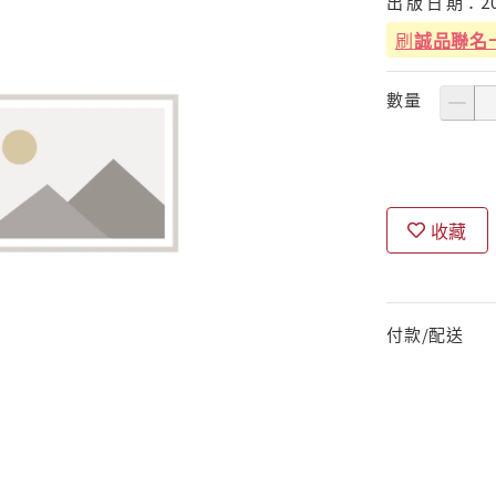
出
版
日
期：
2
刷
誠品聯名
數量
收藏
付款/配送