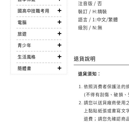
注音版 / 否
國高中技職考用
裝訂 / H:精裝
語言 / 1:中文/繁體
電腦
級別 / N:無
旅遊
青少年
生活風格
退貨說明
簡體書
退貨須知：
依照消費者保護法的規
(不得有刮傷、破損、
請您以送貨廠商使用
上黏貼紙張或書寫文
退費；請您先確認商