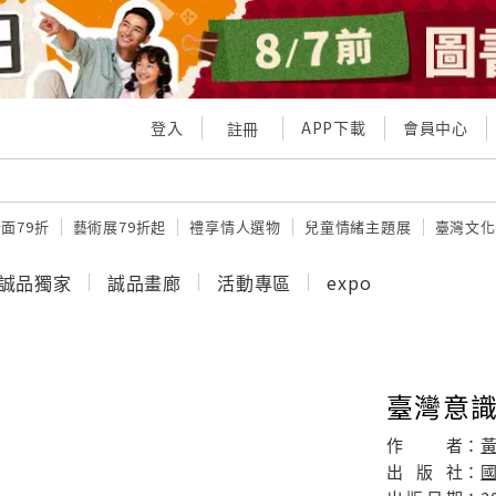
登入
APP下載
會員中心
註冊
面79折
藝術展79折起
禮享情人選物
兒童情緒主題展
臺灣文化
誠品獨家
誠品畫廊
活動專區
expo
臺灣意
作
者：
出
版
社：