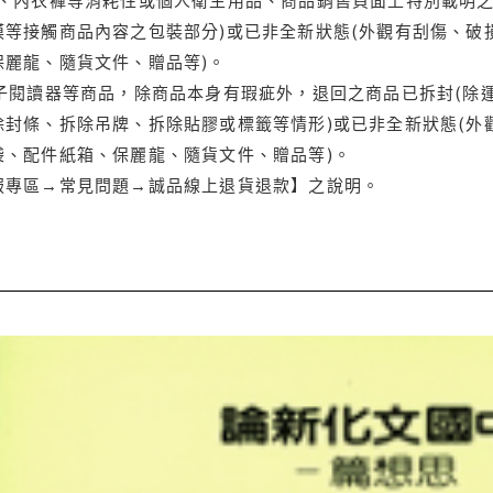
等接觸商品內容之包裝部分)或已非全新狀態(外觀有刮傷、破
保麗龍、隨貨文件、贈品等)。
電子閱讀器等商品，除商品本身有瑕疵外，退回之商品已拆封(除
封條、拆除吊牌、拆除貼膠或標籤等情形)或已非全新狀態(外
袋、配件紙箱、保麗龍、隨貨文件、贈品等)。
服專區→常見問題→誠品線上退貨退款】之說明。