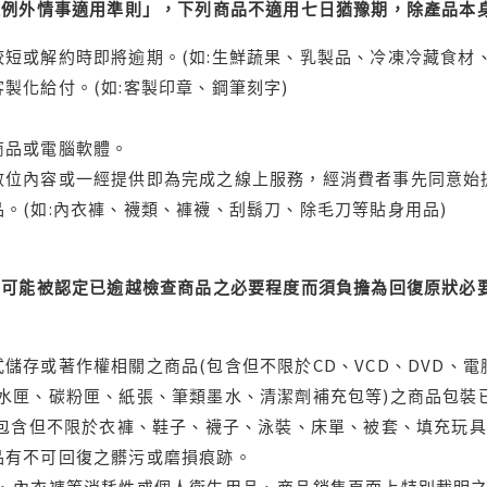
理例外情事適用準則」，下列商品不適用七日猶豫期，除產品本
短或解約時即將逾期。(如:生鮮蔬果、乳製品、冷凍冷藏食材、
製化給付。(如:客製印章、鋼筆刻字)
商品或電腦軟體。
位內容或一經提供即為完成之線上服務，經消費者事先同意始提
。(如:內衣褲、襪類、褲襪、刮鬍刀、除毛刀等貼身用品)
可能被認定已逾越檢查商品之必要程度而須負擔為回復原狀必要
儲存或著作權相關之商品(包含但不限於CD、VCD、DVD、電
水匣、碳粉匣、紙張、筆類墨水、清潔劑補充包等)之商品包裝已
(包含但不限於衣褲、鞋子、襪子、泳裝、床單、被套、填充玩具
品有不可回復之髒污或磨損痕跡。
品、內衣褲等消耗性或個人衛生用品、商品銷售頁面上特別載明之