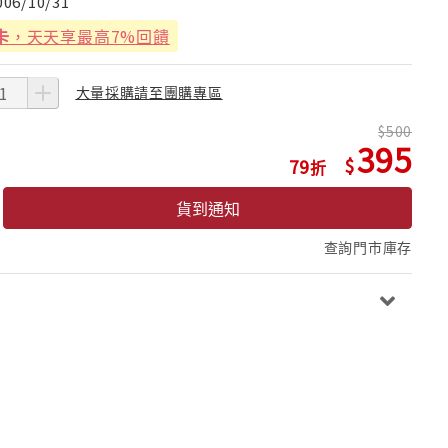
006/10/31
卡
，天天享最高7%回饋
大量採購請至團購專區
500
395
79
貨到通知
查詢門市庫存