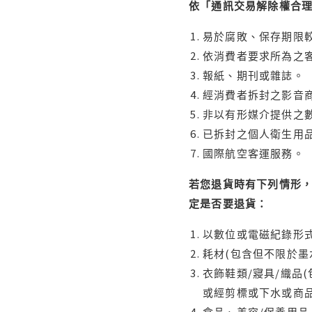
依「通訊交易解除權合
易於腐敗、保存期限較
依消費者要求所為之客
報紙、期刊或雜誌。
經消費者拆封之影音
非以有形媒介提供之數
已拆封之個人衛生用品
國際航空客運服務。
若您退貨時有下列情形，
定是否要退貨：
以數位或電磁紀錄形式
耗材(包含但不限於墨
衣飾鞋類/寢具/織品
或經剪標或下水或商
食品、美容/保養用