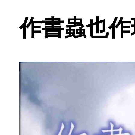
作書蟲也作玩