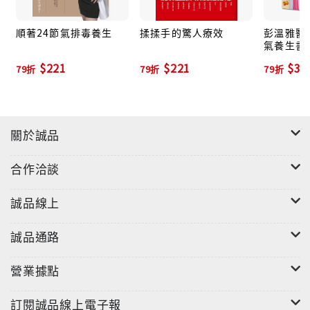
順著24節氣排毒養生
揉揉手的驚人療效
彭溫雅醫
氣養生書:
材、食材
$221
$221
$30
79折
79折
79折
關於誠品
合作洽談
誠品線上
誠品通路
營業據點
訂閱誠品線上電子報