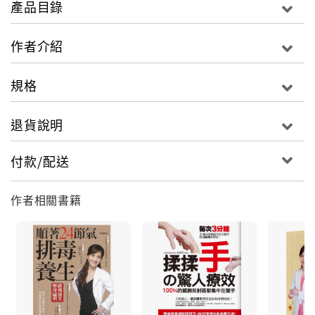
產品目錄
現代人營養雖好，但到三十五歲以上開始初老，身體機
能開始衰退，開始髮蒼蒼而齒動搖，更因為長年累月姿
作者介紹
勢不良、運動量不足、過度耗損而有相當多早老現象。
加上生活緊張、工作壓力大、暴飲暴食，以其空氣、水
規格
源、環境中的污染，身體或多或少受到傷害，而出現經
常感冒、頭痛、咳嗽、食欲不振、體力衰退等現象。
退貨說明
網路與坊間流傳許多養生的偏方，雖不是不正確，但也
付款/配送
可能失之不夠全面。當體內新陳代謝率變慢，很多人前
半生苗條、擁有傲人的人魚線，中年後才大幅走樣，且
作者相關書籍
很難以藉由運動持之以恆地消減。中醫告訴您如何飲食
養生雙管齊下，加速新陳代謝，讓老祖宗的回春養生智
慧，成為生活習慣的一部份。