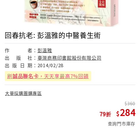
回春抗老: 彭溫雅的中醫養生術
作
者：
彭溫雅
出
版
社：
臺灣商務印書館股份有限公司
出
版
日
期：
2014/02/28
刷
誠品聯名卡
，天天享最高7%回饋
大量採購團購專區
360
284
79
查詢門市庫存