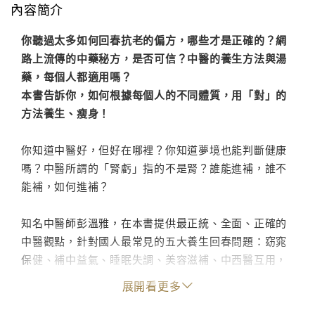
內容簡介
你聽過太多如何回春抗老的偏方，哪些才是正確的？網
路上流傳的中藥秘方，是否可信？中醫的養生方法與湯
藥，每個人都適用嗎？
本書告訴你，如何根據每個人的不同體質，用「對」的
方法養生、瘦身！
你知道中醫好，但好在哪裡？你知道夢境也能判斷健康
嗎？中醫所謂的「腎虧」指的不是腎？誰能進補，誰不
能補，如何進補？
知名中醫師彭溫雅，在本書提供最正統、全面、正確的
中醫觀點，針對國人最常見的五大養生回春問題：窈窕
保健、補中益氣、睡眠失調、美容滋補、中西醫互用，
結合中醫回春養生觀點，和西醫的科學與實證經驗，助
展開看更多
您青春永駐，健康精神好，抗老回春！